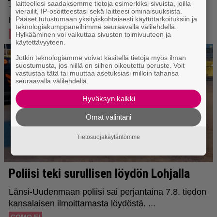
laitteellesi saadaksemme tietoja esimerkiksi sivuista, joilla
vierailit, IP-osoitteestasi sekä laitteesi ominaisuuksista.
Pääset tutustumaan yksityiskohtaisesti käyttötarkoituksiin ja
teknologiakumppaneihimme seuraavalla välilehdellä.
Hylkääminen voi vaikuttaa sivuston toimivuuteen ja
käytettävyyteen.
Jotkin teknologiamme voivat käsitellä tietoja myös ilman
suostumusta, jos niillä on siihen oikeutettu peruste. Voit
vastustaa tätä tai muuttaa asetuksiasi milloin tahansa
seuraavalla välilehdellä.
Hyväksyn kaikki
Omat valintani
Tietosuojakäytäntömme