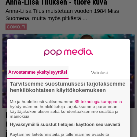
Arvostamme yksityisyyttäsi
Valintasi
Tarvitsemme suostumuksesi tarjotaksemme
henkilökohtaisen käyttökokemuksen
Me ja huolellisesti valitsemamme
89 teknologiakumppania
hyödynnämme henkilötietoja tarjotaksemme paremman
käyttäjäkokemuksen sekä kohdentaaksemme sisältöä ja
mainoksia.
Hyväksymällä suostut tietojesi käyttöön seuraavasti
Käytämme laitetunnisteita ja tallennamme evästeitä