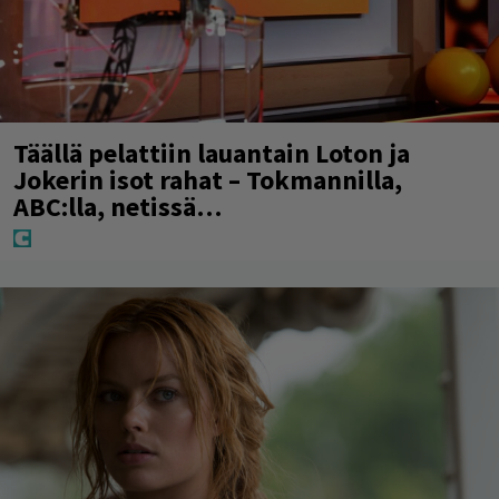
Täällä pelattiin lauantain Loton ja
Jokerin isot rahat – Tokmannilla,
ABC:lla, netissä…