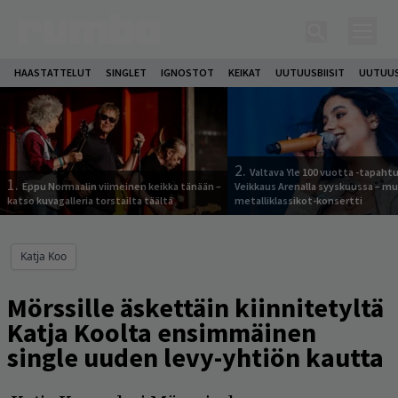
HAASTATTELUT
SINGLET
IGNOSTOT
KEIKAT
UUTUUSBIISIT
UUTUUS
2.
Valtava Yle 100 vuotta -tapah
1.
Eppu Normaalin viimeinen keikka tänään –
Veikkaus Arenalla syyskuussa – m
katso kuvagalleria torstailta täältä
metalliklassikot-konsertti
Katja Koo
Mörssille äskettäin kiinnitetyltä
Katja Koolta ensimmäinen
single uuden levy-yhtiön kautta