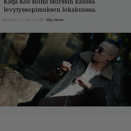
Katja Koo solmi Mörssin kanssa
levytyssopimuksen lokakuussa.
Julkaistu:
3.11.2019 20:08
Vilja Vainio