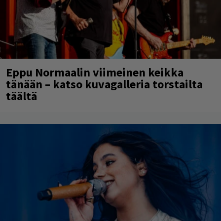
Eppu Normaalin viimeinen keikka
tänään – katso kuvagalleria torstailta
täältä