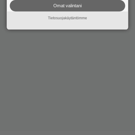
Omat valintani
Tietosuojakäytäntömme