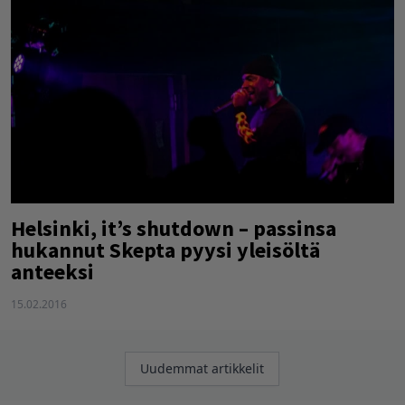
Helsinki, it’s shutdown – passinsa
hukannut Skepta pyysi yleisöltä
anteeksi
15.02.2016
Artikkelien
Uudemmat artikkelit
selaus