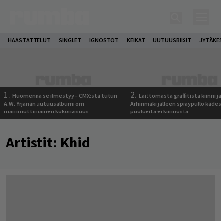
HAASTATTELUT
SINGLET
IGNOSTOT
KEIKAT
UUTUUSBIISIT
JYTÄKE
1.
2.
Huomenna se ilmestyy – CMX:stä tutun
Laittomasta graffitista kiinni 
A.W. Yrjänän uutuusalbumi om
Arhinmäki jälleen spraypullo kädes
mammuttimainen kokonaisuus
puolueita ei kiinnosta
Artistit:
Khid