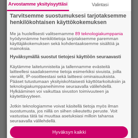
Arvostamme yksityisyyttäsi
Valintasi
Tarvitsemme suostumuksesi tarjotaksemme
henkilökohtaisen käyttökokemuksen
Me ja huolellisesti valitsemamme
89 teknologiakumppania
hyödynnämme henkilötietoja tarjotaksemme paremman
käyttäjäkokemuksen sekä kohdentaaksemme sisältöä ja
mainoksia.
Hyväksymällä suostut tietojesi käyttöön seuraavasti
Käytämme laitetunnisteita ja tallennamme evästeitä
laitteellesi saadaksemme tietoja esimerkiksi sivuista, joilla
vierailit, IP-osoitteestasi sekä laitteesi ominaisuuksista.
Pääset tutustumaan yksityiskohtaisesti käyttötarkoituksiin ja
teknologiakumppaneihimme seuraavalla välilehdellä.
Hylkääminen voi vaikuttaa sivuston toimivuuteen ja
käytettävyyteen.
Jotkin teknologiamme voivat käsitellä tietoja myös ilman
suostumusta, jos niillä on siihen oikeutettu peruste. Voit
vastustaa tätä tai muuttaa asetuksiasi milloin tahansa
seuraavalla välilehdellä.
Hyväksyn kaikki