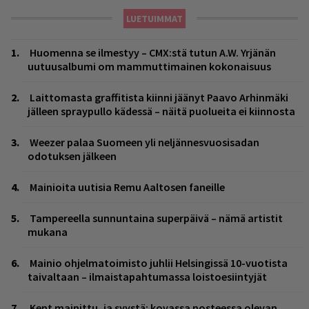
LUETUIMMAT
Huomenna se ilmestyy – CMX:stä tutun A.W. Yrjänän
uutuusalbumi om mammuttimainen kokonaisuus
Laittomasta graffitista kiinni jäänyt Paavo Arhinmäki
jälleen spraypullo kädessä – näitä puolueita ei kiinnosta
Weezer palaa Suomeen yli neljännesvuosisadan
odotuksen jälkeen
Mainioita uutisia Remu Aaltosen faneille
Tampereella sunnuntaina superpäivä – nämä artistit
mukana
Mainio ohjelmatoimisto juhlii Helsingissä 10-vuotista
taivaltaan – ilmaistapahtumassa loistoesiintyjät
Kent mainittu, ja syystä: kovassa nosteessa olevan