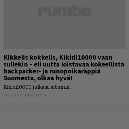
Kikkelis kokkelis, Kikidi10000 vaan
sullekin – eli uutta loistavaa kokeellista
backpacker- ja runopoikaräppiä
Suomesta, olkaa hyvä!
Kikidi10000 julkaisi albumin.
21.07.2017
Jarkko Fräntilä