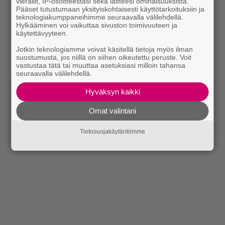
vierailit, IP-osoitteestasi sekä laitteesi ominaisuuksista.
Pääset tutustumaan yksityiskohtaisesti käyttötarkoituksiin ja
teknologiakumppaneihimme seuraavalla välilehdellä.
Hylkääminen voi vaikuttaa sivuston toimivuuteen ja
käytettävyyteen.
Jotkin teknologiamme voivat käsitellä tietoja myös ilman
suostumusta, jos niillä on siihen oikeutettu peruste. Voit
vastustaa tätä tai muuttaa asetuksiasi milloin tahansa
seuraavalla välilehdellä.
Hyväksyn kaikki
Omat valintani
Tietosuojakäytäntömme