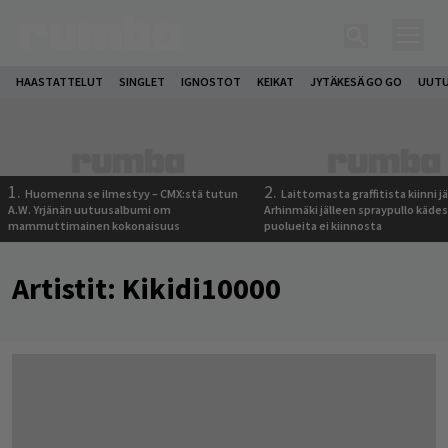
HAASTATTELUT
SINGLET
IGNOSTOT
KEIKAT
JYTÄKESÄ GO GO
UUTU
1.
2.
Huomenna se ilmestyy – CMX:stä tutun
Laittomasta graffitista kiinni 
A.W. Yrjänän uutuusalbumi om
Arhinmäki jälleen spraypullo kädes
mammuttimainen kokonaisuus
puolueita ei kiinnosta
Artistit:
Kikidi10000