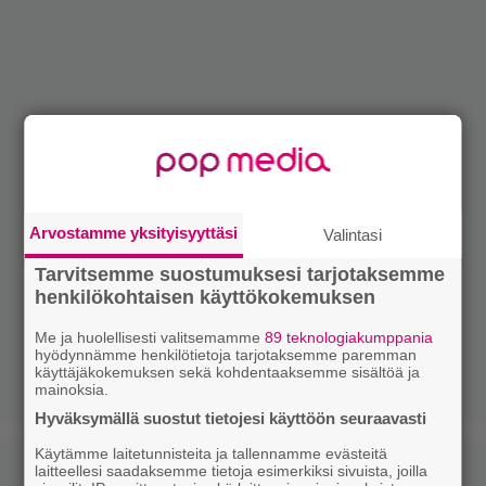
Arvostamme yksityisyyttäsi
Valintasi
Tarvitsemme suostumuksesi tarjotaksemme
henkilökohtaisen käyttökokemuksen
Me ja huolellisesti valitsemamme
89 teknologiakumppania
hyödynnämme henkilötietoja tarjotaksemme paremman
käyttäjäkokemuksen sekä kohdentaaksemme sisältöä ja
mainoksia.
Hyväksymällä suostut tietojesi käyttöön seuraavasti
Käytämme laitetunnisteita ja tallennamme evästeitä
laitteellesi saadaksemme tietoja esimerkiksi sivuista, joilla