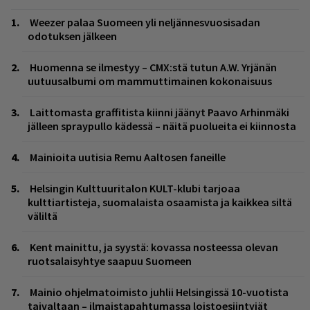
Weezer palaa Suomeen yli neljännesvuosisadan
odotuksen jälkeen
Huomenna se ilmestyy – CMX:stä tutun A.W. Yrjänän
uutuusalbumi om mammuttimainen kokonaisuus
Laittomasta graffitista kiinni jäänyt Paavo Arhinmäki
jälleen spraypullo kädessä – näitä puolueita ei kiinnosta
Mainioita uutisia Remu Aaltosen faneille
Helsingin Kulttuuritalon KULT-klubi tarjoaa
kulttiartisteja, suomalaista osaamista ja kaikkea siltä
väliltä
Kent mainittu, ja syystä: kovassa nosteessa olevan
ruotsalaisyhtye saapuu Suomeen
Mainio ohjelmatoimisto juhlii Helsingissä 10-vuotista
taivaltaan – ilmaistapahtumassa loistoesiintyjät