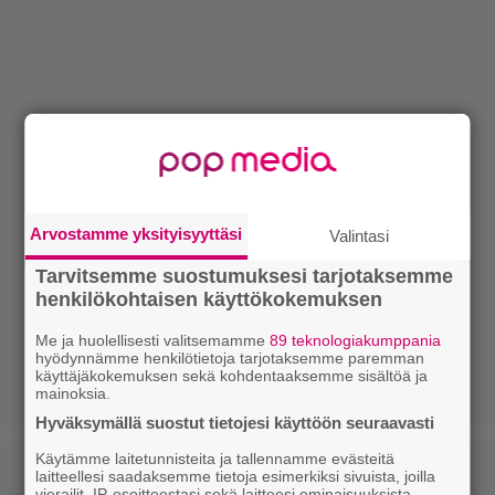
Arvostamme yksityisyyttäsi
Valintasi
Tarvitsemme suostumuksesi tarjotaksemme
henkilökohtaisen käyttökokemuksen
Me ja huolellisesti valitsemamme
89 teknologiakumppania
hyödynnämme henkilötietoja tarjotaksemme paremman
käyttäjäkokemuksen sekä kohdentaaksemme sisältöä ja
mainoksia.
Hyväksymällä suostut tietojesi käyttöön seuraavasti
Käytämme laitetunnisteita ja tallennamme evästeitä
laitteellesi saadaksemme tietoja esimerkiksi sivuista, joilla
vierailit, IP-osoitteestasi sekä laitteesi ominaisuuksista.