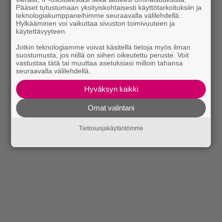
Pääset tutustumaan yksityiskohtaisesti käyttötarkoituksiin ja
teknologiakumppaneihimme seuraavalla välilehdellä.
Hylkääminen voi vaikuttaa sivuston toimivuuteen ja
käytettävyyteen.
Jotkin teknologiamme voivat käsitellä tietoja myös ilman
suostumusta, jos niillä on siihen oikeutettu peruste. Voit
vastustaa tätä tai muuttaa asetuksiasi milloin tahansa
seuraavalla välilehdellä.
Hyväksyn kaikki
Omat valintani
Tietosuojakäytäntömme