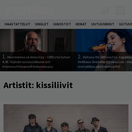
HAASTATTELUT
SINGLET
IGNOSTOT
KEIKAT
UUTUUSBIISIT
UUTUUS
1.
2.
Huomenna se ilmestyy – CMX:stä tutun
Valtava Yle 100 vuotta -tapah
A.W. Yrjänän uutuusalbumi om
Veikkaus Arenalla syyskuussa – m
mammuttimainen kokonaisuus
metalliklassikot-konsertti
Artistit:
kissiliivit