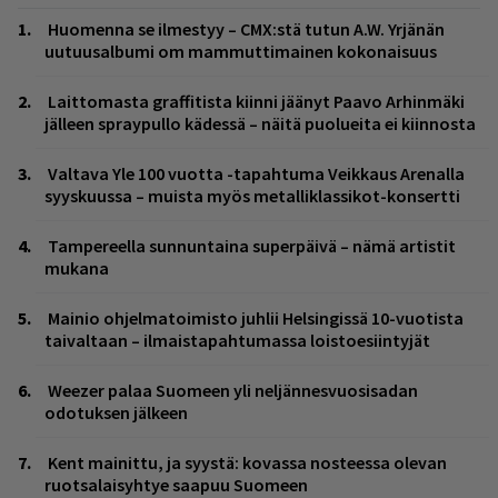
Huomenna se ilmestyy – CMX:stä tutun A.W. Yrjänän
uutuusalbumi om mammuttimainen kokonaisuus
Laittomasta graffitista kiinni jäänyt Paavo Arhinmäki
jälleen spraypullo kädessä – näitä puolueita ei kiinnosta
Valtava Yle 100 vuotta -tapahtuma Veikkaus Arenalla
syyskuussa – muista myös metalliklassikot-konsertti
Tampereella sunnuntaina superpäivä – nämä artistit
mukana
Mainio ohjelmatoimisto juhlii Helsingissä 10-vuotista
taivaltaan – ilmaistapahtumassa loistoesiintyjät
Weezer palaa Suomeen yli neljännesvuosisadan
odotuksen jälkeen
Kent mainittu, ja syystä: kovassa nosteessa olevan
ruotsalaisyhtye saapuu Suomeen