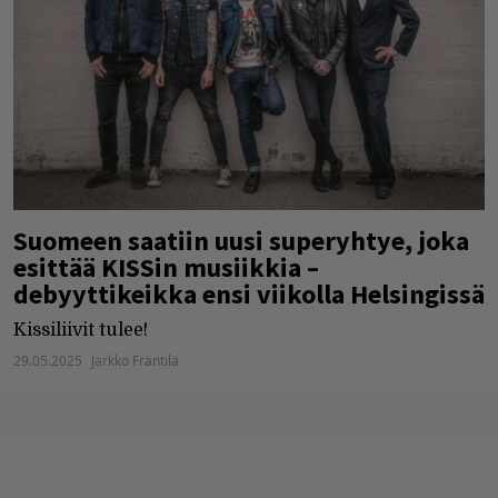
Suomeen saatiin uusi superyhtye, joka
esittää KISSin musiikkia –
debyyttikeikka ensi viikolla Helsingissä
Kissiliivit tulee!
29.05.2025
Jarkko Fräntilä