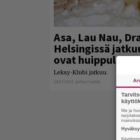
Asa, Lau Nau, D
Helsingissä jatkuu
ovat huippuluok
Leksy-Klubi jatkuu.
Ar
24.01.2023
Jarkko Fräntilä
Tarvit
käytt
Me ja huo
tarjotak
mainoksi
Hyväksym
Käytämme 