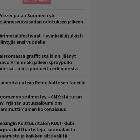
LUETUIMMAT
eezer palaa Suomeen yli
eljännesvuosisadan odotuksen jälkeen
ärimetallifestivaali Hyvinkäällä julkisti
iintyjiä ensi vuodelle
aittomasta graffitista kiinni jäänyt
aavo Arhinmäki jälleen spraypullo
ädessä – näitä puolueita ei kiinnosta
ainioita uutisia Remu Aaltosen faneille
uomenna se ilmestyy – CMX:stä tutun
.W. Yrjänän uutuusalbumi om
ammuttimainen kokonaisuus
elsingin Kulttuuritalon KULT-klubi
arjoaa kulttiartisteja, suomalaista
saamista ja kaikkea siltä väliltä