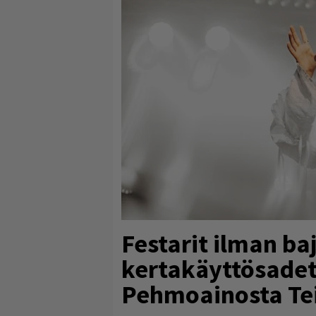
Festarit ilman ba
kertakäyttösadeta
Pehmoainosta Te