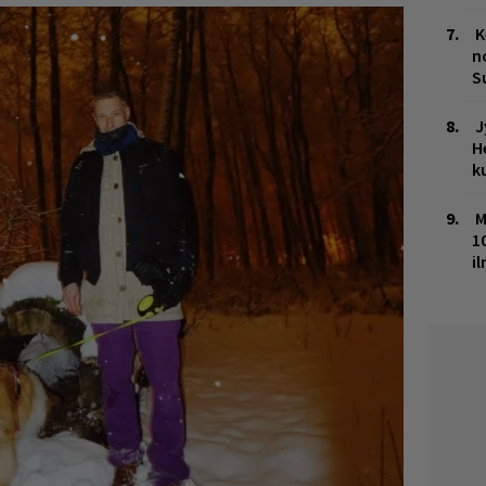
K
n
S
J
H
k
M
1
i