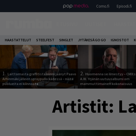
Como.fi
Episodi.fi
ETUSIVU
UUTISET
HAASTAT
HAASTATTELUT
STEELFEST
SINGLET
JYTÄKESÄ GO GO
IGNOSTOT
K
1.
2.
Laittomasta graffitista kiinni jäänyt Paavo
Huomenna se ilmestyy – CMX:s
Arhinmäki jälleen spraypullo kädessä – näitä
A.W. Yrjänän uutuusalbumi om
puolueita ei kiinnosta
mammuttimainen kokonaisuus
Artistit:
L