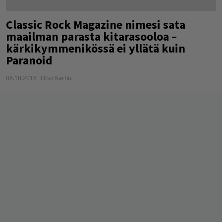
Classic Rock Magazine nimesi sata
maailman parasta kitarasooloa –
kärkikymmenikössä ei yllätä kuin
Paranoid
08.10.2016
Otso Karhu