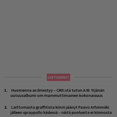
LUETUIMMAT
Huomenna se ilmestyy – CMX:stä tutun A.W. Yrjänän
uutuusalbumi om mammuttimainen kokonaisuus
Laittomasta graffitista kiinni jäänyt Paavo Arhinmäki
jälleen spraypullo kädessä – näitä puolueita ei kiinnosta