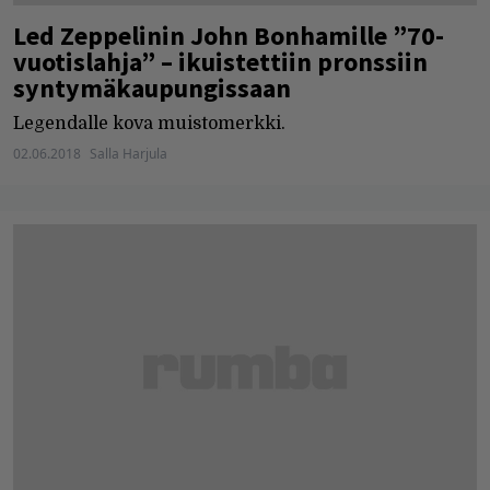
Led Zeppelinin John Bonhamille ”70-
vuotislahja” – ikuistettiin pronssiin
syntymäkaupungissaan
Legendalle kova muistomerkki.
02.06.2018
Salla Harjula