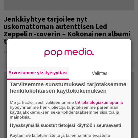
Jenkkiyhtye tarjoilee nyt
uskomattoman autenttisen Led
Zeppelin -coverin – Kokonainen albumi
tulossa
14.05.2016
Tuukka Hämäläinen
Arvostamme yksityisyyttäsi
Valintasi
Tarvitsemme suostumuksesi tarjotaksemme
henkilökohtaisen käyttökokemuksen
Me ja huolellisesti valitsemamme
89 teknologiakumppania
hyödynnämme henkilötietoja tarjotaksemme paremman
käyttäjäkokemuksen sekä kohdentaaksemme sisältöä ja
mainoksia.
Hyväksymällä suostut tietojesi käyttöön seuraavasti
Käytämme laitetunnisteita ja tallennamme evästeitä