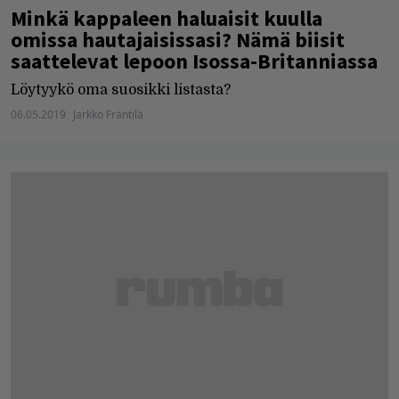
Minkä kappaleen haluaisit kuulla
omissa hautajaisissasi? Nämä biisit
saattelevat lepoon Isossa-Britanniassa
Löytyykö oma suosikki listasta?
06.05.2019
Jarkko Fräntilä