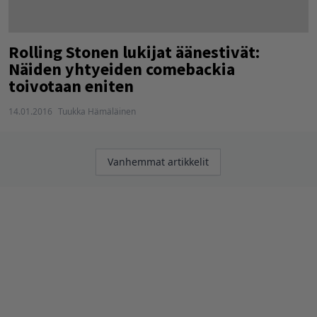
Rolling Stonen lukijat äänestivät:
Näiden yhtyeiden comebackia
toivotaan eniten
14.01.2016
Tuukka Hämäläinen
Artikkelien
Vanhemmat artikkelit
selaus