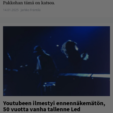
Pakkohan tämä on katsoa.
14.01.2025
Jarkko Fräntilä
Youtubeen ilmestyi ennennäkemätön,
50 vuotta vanha tallenne Led