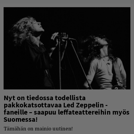
Nyt on tiedossa todellista
pakkokatsottavaa Led Zeppelin -
faneille – saapuu leffateattereihin myös
Suomessa!
Tämähän on mainio uutinen!