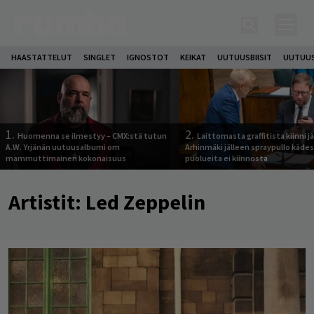
HAASTATTELUT
SINGLET
IGNOSTOT
KEIKAT
UUTUUSBIISIT
UUTUUS
1.
2.
Huomenna se ilmestyy – CMX:stä tutun
Laittomasta graffitista kiinni 
A.W. Yrjänän uutuusalbumi om
Arhinmäki jälleen spraypullo kädes
mammuttimainen kokonaisuus
puolueita ei kiinnosta
Artistit:
Led Zeppelin