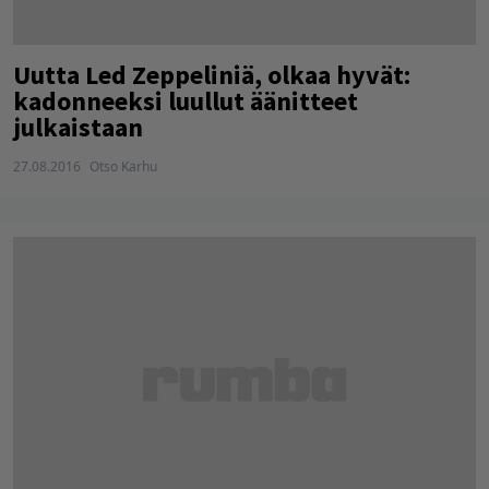
Uutta Led Zeppeliniä, olkaa hyvät:
kadonneeksi luullut äänitteet
julkaistaan
27.08.2016
Otso Karhu