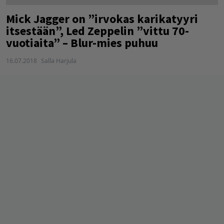
Mick Jagger on ”irvokas karikatyyri
itsestään”, Led Zeppelin ”vittu 70-
vuotiaita” – Blur-mies puhuu
16.07.2018
Salla Harjula