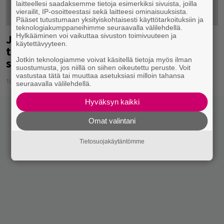
laitteellesi saadaksemme tietoja esimerkiksi sivuista, joilla
vierailit, IP-osoitteestasi sekä laitteesi ominaisuuksista.
Pääset tutustumaan yksityiskohtaisesti käyttötarkoituksiin ja
teknologiakumppaneihimme seuraavalla välilehdellä.
Jos The Beatles ja Led Zeppelin
Hylkääminen voi vaikuttaa sivuston toimivuuteen ja
käytettävyyteen.
törmäisivät hiukkaskiihdyttimessä,
syntyisi tämä eeppinen mash-up
Jotkin teknologiamme voivat käsitellä tietoja myös ilman
suostumusta, jos niillä on siihen oikeutettu peruste. Voit
vastustaa tätä tai muuttaa asetuksiasi milloin tahansa
10.02.2016
Tuukka Hämäläinen
seuraavalla välilehdellä.
Hyväksyn kaikki
Omat valintani
Tietosuojakäytäntömme