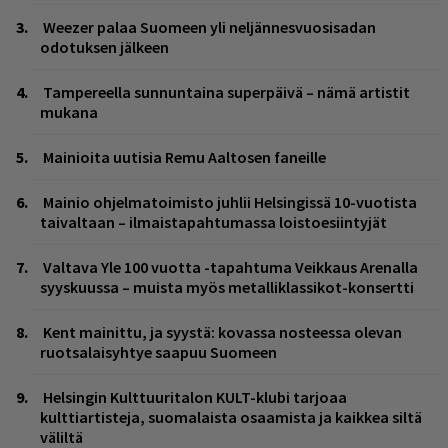
Weezer palaa Suomeen yli neljännesvuosisadan
odotuksen jälkeen
Tampereella sunnuntaina superpäivä – nämä artistit
mukana
Mainioita uutisia Remu Aaltosen faneille
Mainio ohjelmatoimisto juhlii Helsingissä 10-vuotista
taivaltaan – ilmaistapahtumassa loistoesiintyjät
Valtava Yle 100 vuotta -tapahtuma Veikkaus Arenalla
syyskuussa – muista myös metalliklassikot-konsertti
Kent mainittu, ja syystä: kovassa nosteessa olevan
ruotsalaisyhtye saapuu Suomeen
Helsingin Kulttuuritalon KULT-klubi tarjoaa
kulttiartisteja, suomalaista osaamista ja kaikkea siltä
väliltä