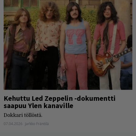
Kehuttu Led Zeppelin -dokumentti
saapuu Ylen kanaville
Dokkari töllöstä.
07.04.2026
Jarkko Fräntilä