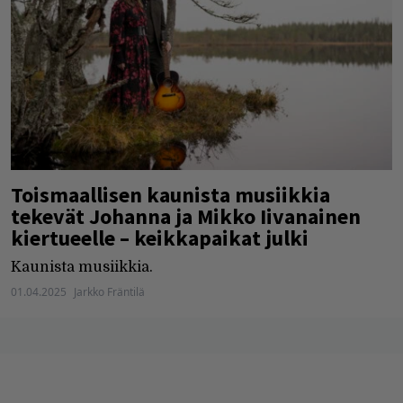
Toismaallisen kaunista musiikkia
tekevät Johanna ja Mikko Iivanainen
kiertueelle – keikkapaikat julki
Kaunista musiikkia.
01.04.2025
Jarkko Fräntilä