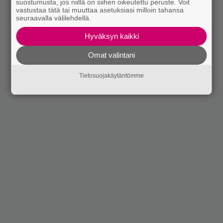
suostumusta, jos niillä on siihen oikeutettu peruste. Voit
vastustaa tätä tai muuttaa asetuksiasi milloin tahansa
seuraavalla välilehdellä.
Hyväksyn kaikki
Omat valintani
Tietosuojakäytäntömme