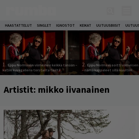
HAASTATTELUT
SINGLET
IGNOSTOT
KEIKAT
UUTUUSBIISIT
UUTUUS
1.
2.
Eppu Normaalin viimeinen keikka tänään –
Eppu Normaali soitti viimeisen
katso kuvagalleria torstailta täältä
– nämä kappaleet sillä kuultiin
Artistit:
mikko iivanainen