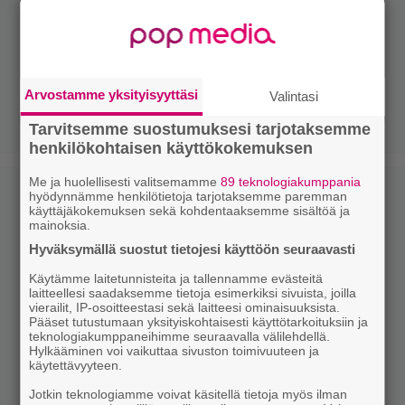
Arvostamme yksityisyyttäsi
Valintasi
Tarvitsemme suostumuksesi tarjotaksemme
henkilökohtaisen käyttökokemuksen
Me ja huolellisesti valitsemamme
89 teknologiakumppania
hyödynnämme henkilötietoja tarjotaksemme paremman
käyttäjäkokemuksen sekä kohdentaaksemme sisältöä ja
mainoksia.
Hyväksymällä suostut tietojesi käyttöön seuraavasti
Käytämme laitetunnisteita ja tallennamme evästeitä
laitteellesi saadaksemme tietoja esimerkiksi sivuista, joilla
vierailit, IP-osoitteestasi sekä laitteesi ominaisuuksista.
Pääset tutustumaan yksityiskohtaisesti käyttötarkoituksiin ja
teknologiakumppaneihimme seuraavalla välilehdellä.
Hylkääminen voi vaikuttaa sivuston toimivuuteen ja
käytettävyyteen.
Jotkin teknologiamme voivat käsitellä tietoja myös ilman