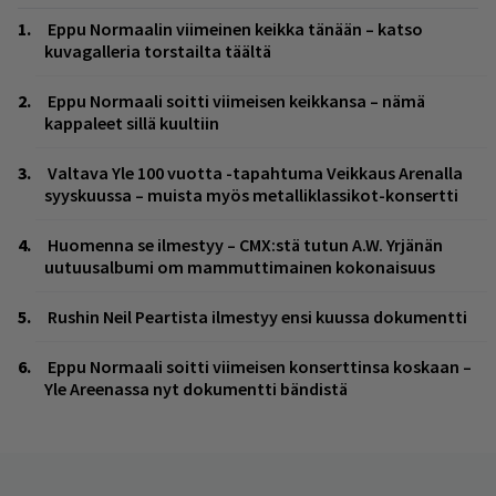
Eppu Normaalin viimeinen keikka tänään – katso
kuvagalleria torstailta täältä
Eppu Normaali soitti viimeisen keikkansa – nämä
kappaleet sillä kuultiin
Valtava Yle 100 vuotta -tapahtuma Veikkaus Arenalla
syyskuussa – muista myös metalliklassikot-konsertti
Huomenna se ilmestyy – CMX:stä tutun A.W. Yrjänän
uutuusalbumi om mammuttimainen kokonaisuus
Rushin Neil Peartista ilmestyy ensi kuussa dokumentti
Eppu Normaali soitti viimeisen konserttinsa koskaan –
Yle Areenassa nyt dokumentti bändistä