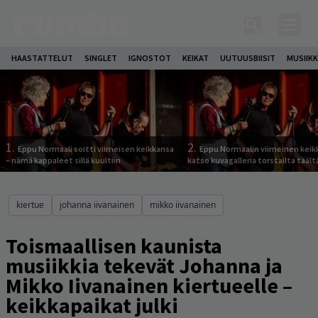
HAASTATTELUT
SINGLET
IGNOSTOT
KEIKAT
UUTUUSBIISIT
MUSIIKK
1.
2.
Eppu Normaali soitti viimeisen keikkansa
Eppu Normaalin viimeinen keik
– nämä kappaleet sillä kuultiin
katso kuvagalleria torstailta täält
kiertue
johanna iivanainen
mikko iivanainen
Toismaallisen kaunista
musiikkia tekevät Johanna ja
Mikko Iivanainen kiertueelle –
keikkapaikat julki