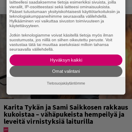
laitteellesi saadaksemme tietoja esimerkiksi sivuista, joilla
vierailit, IP-osoitteestasi sekä laitteesi ominaisuuksista.
Pääset tutustumaan yksityiskohtaisesti käyttötarkoituksiin ja
teknologiakumppaneihimme seuraavalla välilehdellä.
Hylkääminen voi vaikuttaa sivuston toimivuuteen ja
käytettävyyteen.
Jotkin teknologiamme voivat käsitellä tietoja myös ilman
suostumusta, jos niillä on siihen oikeutettu peruste. Voit
vastustaa tätä tai muuttaa asetuksiasi milloin tahansa
seuraavalla välilehdellä.
Hyväksyn kaikki
Omat valintani
Tietosuojakäytäntömme
Karita Tykän ja Sami Saikkosen rakkaus
kukoistaa – vähäpukeista hempeilyä ja
leveitä virnistyksiä laiturilla