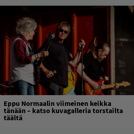
Eppu Normaalin viimeinen keikka
tänään – katso kuvagalleria torstailta
täältä