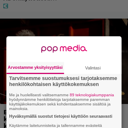
Arvostamme yksityisyyttäsi
Valintasi
Tarvitsemme suostumuksesi tarjotaksemme
henkilökohtaisen käyttökokemuksen
Me ja huolellisesti valitsemamme
89 teknologiakumppania
hyödynnämme henkilötietoja tarjotaksemme paremman
käyttäjäkokemuksen sekä kohdentaaksemme sisältöä ja
mainoksia.
Eppu Normaali soitti viimeisen
Hyväksymällä suostut tietojesi käyttöön seuraavasti
keikkansa – nämä kappaleet sillä
kuultiin
Käytämme laitetunnisteita ja tallennamme evästeitä