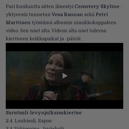
Pari kuukautta sitten ilmestyi
Cemetery Skyline
-
yhtyeestä tunnetun
Vesa Rannan
sekä
Petri
Marttisen
työstämä albumin nimikkokappaleen
video. Sen näet alta. Videon alta näet tulevan
kiertueen keikkapaikat ja -päivät.
Surutuuli-levynjulkaisukiertue
2.4. Louhisali, Espoo
3.4. Vakiopaine, Jyväskylä