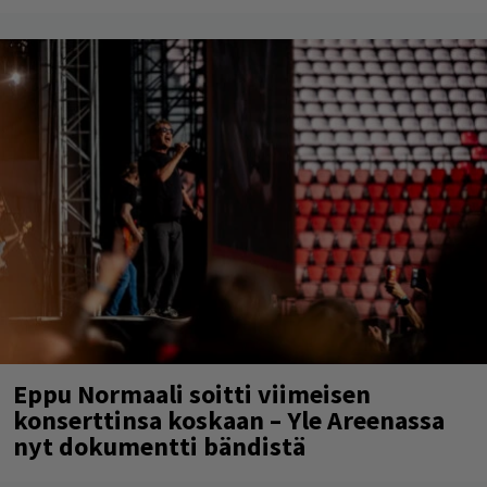
Eppu Normaali soitti viimeisen
konserttinsa koskaan – Yle Areenassa
nyt dokumentti bändistä