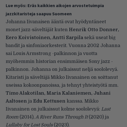
Lue myös:
Eräs kaikkien aikojen arvostetuimpia
jazzkitaristeja saapuu Suomeen
Johanna Iivanaisen ääntä ovat hyödyntäneet
monet jazz-säveltäjät kuten
Henrik Otto Donner,
Eero Koivistoinen, Antti Sarpila
sekä useat big
bandit ja sinfoniaorkesterit. Vuonna 2002 Johanna
sai Louis Armstrong -palkinnon ja vuotta
myöhemmin historian ensimmäisen Sony jazz -
palkinnon. Johanna on julkaissut neljä soololevyä.
Kitaristi ja säveltäjä Mikko Iivanainen on soittanut
useissa kokoonpanoissa, ja tehnyt yhteistyötä mm.
Timo Alakotilan, Maria Kalaniemen, Juhani
Aaltosen
ja
Edu Kettusen
kanssa. Mikko
Iivanainen on julkaissut kolme soololevyä:
Last
Room
(2014),
A River Runs Through It
(2020) ja
Lullaby for Lost Souls
(2023).