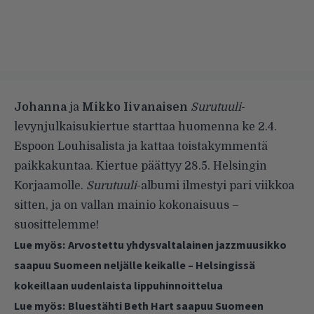
Johanna
ja
Mikko Iivanaisen
Surutuuli
-
levynjulkaisukiertue starttaa huomenna ke 2.4.
Espoon Louhisalista ja kattaa toistakymmentä
paikkakuntaa. Kiertue päättyy 28.5. Helsingin
Korjaamolle.
Surutuuli
-albumi ilmestyi pari viikkoa
sitten, ja on vallan mainio kokonaisuus –
suosittelemme!
Lue myös:
Arvostettu yhdysvaltalainen jazzmuusikko
saapuu Suomeen neljälle keikalle – Helsingissä
kokeillaan uudenlaista lippuhinnoittelua
Lue myös:
Bluestähti Beth Hart saapuu Suomeen