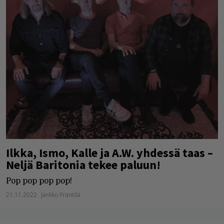
Ilkka, Ismo, Kalle ja A.W. yhdessä taas –
Neljä Baritonia tekee paluun!
Pop pop pop pop!
21.11.2022
Jarkko Fräntilä