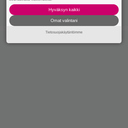
Hyväksyn kaikki
Omat valintani
Tietosuojakäytäntömme