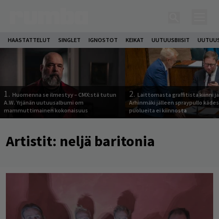
HAASTATTELUT
SINGLET
IGNOSTOT
KEIKAT
UUTUUSBIISIT
UUTUUS
1.
2.
Huomenna se ilmestyy – CMX:stä tutun
Laittomasta graffitista kiinni 
A.W. Yrjänän uutuusalbumi om
Arhinmäki jälleen spraypullo kädes
mammuttimainen kokonaisuus
puolueita ei kiinnosta
Artistit:
neljä baritonia