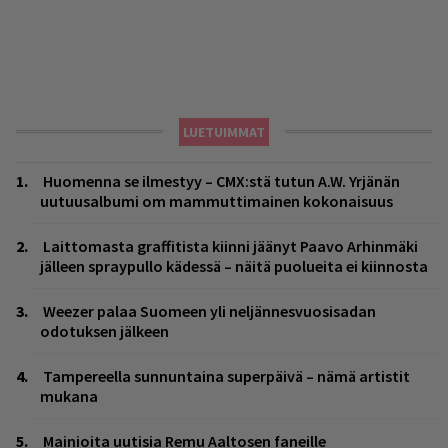
LUETUIMMAT
Huomenna se ilmestyy – CMX:stä tutun A.W. Yrjänän
uutuusalbumi om mammuttimainen kokonaisuus
Laittomasta graffitista kiinni jäänyt Paavo Arhinmäki
jälleen spraypullo kädessä – näitä puolueita ei kiinnosta
Weezer palaa Suomeen yli neljännesvuosisadan
odotuksen jälkeen
Tampereella sunnuntaina superpäivä – nämä artistit
mukana
Mainioita uutisia Remu Aaltosen faneille