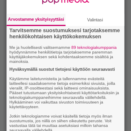
Arvostamme yksityisyyttäsi
Valintasi
Tarvitsemme suostumuksesi tarjotaksemme
henkilökohtaisen käyttökokemuksen
Me ja huolellisesti valitsemamme
89 teknologiakumppania
hyödynnämme henkilötietoja tarjotaksemme paremman
käyttäjäkokemuksen sekä kohdentaaksemme sisältöä ja
mainoksia.
Hyväksymällä suostut tietojesi käyttöön seuraavasti
Käytämme laitetunnisteita ja tallennamme evästeitä
laitteellesi saadaksemme tietoja esimerkiksi sivuista, joilla
vierailit, IP-osoitteestasi sekä laitteesi ominaisuuksista.
Pääset tutustumaan yksityiskohtaisesti käyttötarkoituksiin ja
teknologiakumppaneihimme seuraavalla välilehdellä.
Hylkääminen voi vaikuttaa sivuston toimivuuteen ja
käytettävyyteen.
Jotkin teknologiamme voivat käsitellä tietoja myös ilman
suostumusta, jos niillä on siihen oikeutettu peruste. Voit
vastustaa tätä tai muuttaa asetuksiasi milloin tahansa
seuraavalla välilehdellä.