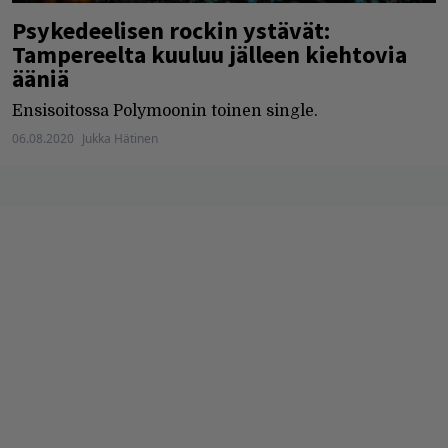
Psykedeelisen rockin ystävät:
Tampereelta kuuluu jälleen kiehtovia
ääniä
Ensisoitossa Polymoonin toinen single.
06.08.2020
Jukka Hätinen