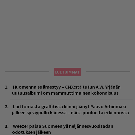
LUETUIMMAT
Huomenna se ilmestyy – CMX:stä tutun A.W. Yrjänän
uutuusalbumi om mammuttimainen kokonaisuus
Laittomasta graffitista kiinni jäänyt Paavo Arhinmäki
jälleen spraypullo kädessä – näitä puolueita ei kiinnosta
Weezer palaa Suomeen yli neljännesvuosisadan
odotuksen jälkeen