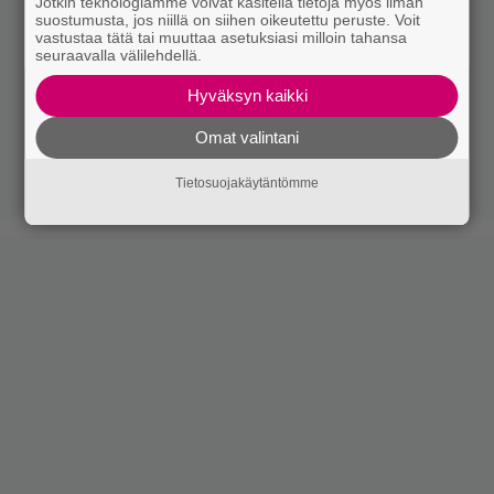
Jotkin teknologiamme voivat käsitellä tietoja myös ilman
suostumusta, jos niillä on siihen oikeutettu peruste. Voit
vastustaa tätä tai muuttaa asetuksiasi milloin tahansa
seuraavalla välilehdellä.
Hyväksyn kaikki
Omat valintani
Tietosuojakäytäntömme