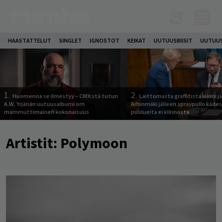
HAASTATTELUT
SINGLET
IGNOSTOT
KEIKAT
UUTUUSBIISIT
UUTUUS
1.
2.
Huomenna se ilmestyy – CMX:stä tutun
Laittomasta graffitista kiinni 
A.W. Yrjänän uutuusalbumi om
Arhinmäki jälleen spraypullo kädes
mammuttimainen kokonaisuus
puolueita ei kiinnosta
Artistit:
Polymoon