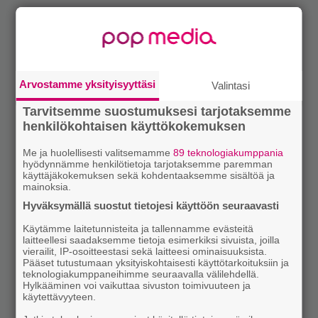
Arvostamme yksityisyyttäsi
Valintasi
Tarvitsemme suostumuksesi tarjotaksemme
henkilökohtaisen käyttökokemuksen
Me ja huolellisesti valitsemamme
89 teknologiakumppania
hyödynnämme henkilötietoja tarjotaksemme paremman
käyttäjäkokemuksen sekä kohdentaaksemme sisältöä ja
mainoksia.
Hyväksymällä suostut tietojesi käyttöön seuraavasti
Käytämme laitetunnisteita ja tallennamme evästeitä
laitteellesi saadaksemme tietoja esimerkiksi sivuista, joilla
vierailit, IP-osoitteestasi sekä laitteesi ominaisuuksista.
Pääset tutustumaan yksityiskohtaisesti käyttötarkoituksiin ja
teknologiakumppaneihimme seuraavalla välilehdellä.
Hylkääminen voi vaikuttaa sivuston toimivuuteen ja
käytettävyyteen.