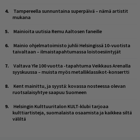
Tampereella sunnuntaina superpäivä – nämä artistit
mukana
Mainioita uutisia Remu Aaltosen faneille
Mainio ohjelmatoimisto juhlii Helsingissä 10-vuotista
taivaltaan – ilmaistapahtumassa loistoesiintyjät
Valtava Yle 100 vuotta -tapahtuma Veikkaus Arenalla
syyskuussa – muista myös metalliklassikot-konsertti
Kent mainittu, ja syystä: kovassa nosteessa olevan
ruotsalaisyhtye saapuu Suomeen
Helsingin Kulttuuritalon KULT-klubi tarjoaa
kulttiartisteja, suomalaista osaamista ja kaikkea siltä
väliltä