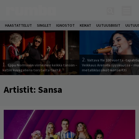
HAASTATTELUT
SINGLET
IGNOSTOT
KEIKAT
UUTUUSBIISIT
UUTUUS
2.
Valtava Yle 100 vuotta -tapah
1.
Eppu Normaalin viimeinen keikka tänään –
Veikkaus Arenalla syyskuussa – m
katso kuvagalleria torstailta täältä
metalliklassikot-konsertti
Artistit:
Sansa