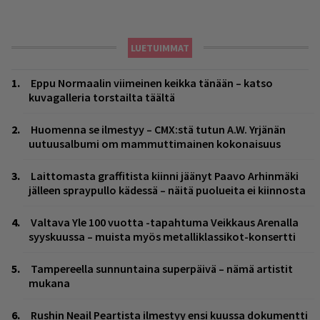
LUETUIMMAT
Eppu Normaalin viimeinen keikka tänään – katso
kuvagalleria torstailta täältä
Huomenna se ilmestyy – CMX:stä tutun A.W. Yrjänän
uutuusalbumi om mammuttimainen kokonaisuus
Laittomasta graffitista kiinni jäänyt Paavo Arhinmäki
jälleen spraypullo kädessä – näitä puolueita ei kiinnosta
Valtava Yle 100 vuotta -tapahtuma Veikkaus Arenalla
syyskuussa – muista myös metalliklassikot-konsertti
Tampereella sunnuntaina superpäivä – nämä artistit
mukana
Rushin Neail Peartista ilmestyy ensi kuussa dokumentti