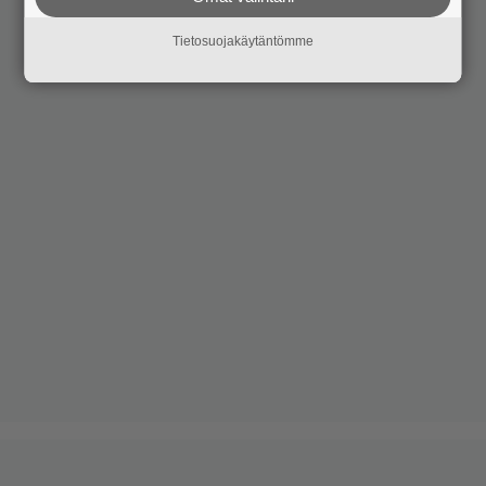
Tietosuojakäytäntömme