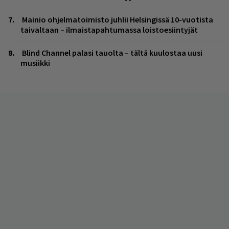
Mainio ohjelmatoimisto juhlii Helsingissä 10-vuotista
taivaltaan – ilmaistapahtumassa loistoesiintyjät
Blind Channel palasi tauolta – tältä kuulostaa uusi
musiikki