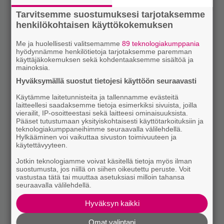
Tarvitsemme suostumuksesi tarjotaksemme
henkilökohtaisen käyttökokemuksen
Me ja huolellisesti valitsemamme
89 teknologiakumppania
hyödynnämme henkilötietoja tarjotaksemme paremman
käyttäjäkokemuksen sekä kohdentaaksemme sisältöä ja
mainoksia.
Hyväksymällä suostut tietojesi käyttöön seuraavasti
Käytämme laitetunnisteita ja tallennamme evästeitä
laitteellesi saadaksemme tietoja esimerkiksi sivuista, joilla
vierailit, IP-osoitteestasi sekä laitteesi ominaisuuksista.
Pääset tutustumaan yksityiskohtaisesti käyttötarkoituksiin ja
teknologiakumppaneihimme seuraavalla välilehdellä.
Hylkääminen voi vaikuttaa sivuston toimivuuteen ja
käytettävyyteen.
Jotkin teknologiamme voivat käsitellä tietoja myös ilman
suostumusta, jos niillä on siihen oikeutettu peruste. Voit
vastustaa tätä tai muuttaa asetuksiasi milloin tahansa
seuraavalla välilehdellä.
Hyväksyn kaikki
Omat valintani