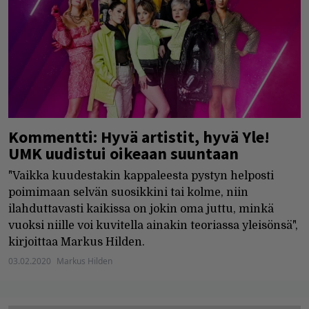
Kommentti: Hyvä artistit, hyvä Yle!
UMK uudistui oikeaan suuntaan
"Vaikka kuudestakin kappaleesta pystyn helposti
poimimaan selvän suosikkini tai kolme, niin
ilahduttavasti kaikissa on jokin oma juttu, minkä
vuoksi niille voi kuvitella ainakin teoriassa yleisönsä",
kirjoittaa Markus Hilden.
03.02.2020
Markus Hilden