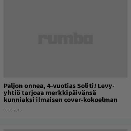
Paljon onnea, 4-vuotias Soliti! Levy-
yhtiö tarjoaa merkkipäivänsä
kunniaksi ilmaisen cover-kokoelman
08.06.2015