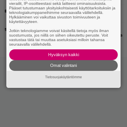
vierailit, IP-osoitteestasi sekä laitteesi ominaisuuksista.
Pääset tutustumaan yksityiskohtaisesti käyttötarkoituksiin ja
Eppu Normaalin viimeiset konsertit näkyvät myös
teknologiakumppaneihimme seuraavalla välilehdellä.
listoilla
Hylkääminen voi vaikuttaa sivuston toimivuuteen ja
käytettävyyteen.
Glam rock -yhtye The Ark viihdytti Logomon
Jotkin teknologiamme voivat käsitellä tietoja myös ilman
Terassikesässä Turussa – katso kuvagalleria Ola Salosta
suostumusta, jos niillä on siihen oikeutettu peruste. Voit
vastustaa tätä tai muuttaa asetuksiasi milloin tahansa
ja kumppaneista täältä
seuraavalla välilehdellä.
Hyväksyn kaikki
Omat valintani
Tietosuojakäytäntömme