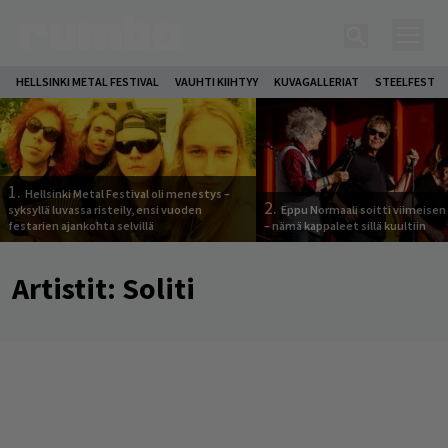
HELLSINKI METAL FESTIVAL
VAUHTI KIIHTYY
KUVAGALLERIAT
STEELFEST
1.
Hellsinki Metal Festival oli menestys –
2.
syksyllä luvassa risteily, ensi vuoden
Eppu Normaali soitti viimeisen
festarien ajankohta selvillä
– nämä kappaleet sillä kuultiin
Artistit:
Soliti