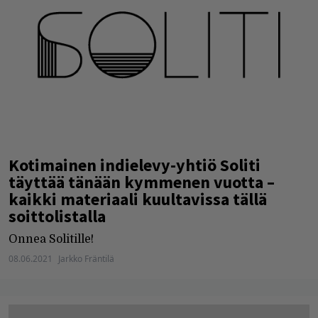
Kotimainen indielevy-yhtiö Soliti
täyttää tänään kymmenen vuotta –
kaikki materiaali kuultavissa tällä
soittolistalla
Onnea Solitille!
08.06.2021
Jarkko Fräntilä