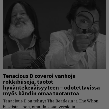
Tenacious D coveroi vanhoja
rokkibiisejä, tuotot
hyväntekeväisyyteen – odotettavissa
myös bändin omaa tuotantoa
Tenacious D on tehnyt The Beatlesin ja The Whon
biiseistä... noh, omanlaisiaan versioita.