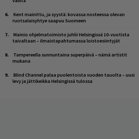
väliltä
Kent mainittu, ja syystä: kovassa nosteessa olevan
ruotsalaisyhtye saapuu Suomeen
Mainio ohjelmatoimisto juhlii Helsingissä 10-vuotista
taivaltaan – ilmaistapahtumassa loistoesiintyjät
Tampereella sunnuntaina superpäivä – nämä artistit
mukana
Blind Channel palaa puolentoista vuoden tauolta – uusi
levy ja jättikeikka Helsingissä tulossa