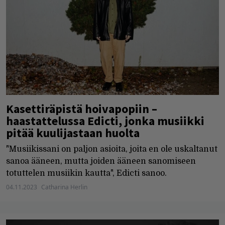
Kasettiräpistä hoivapopiin –
haastattelussa Edicti, jonka musiikki
pitää kuulijastaan huolta
"Musiikissani on paljon asioita, joita en ole uskaltanut
sanoa ääneen, mutta joiden ääneen sanomiseen
totuttelen musiikin kautta", Edicti sanoo.
04.11.2023
Catharina Herlin