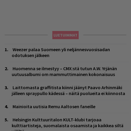
LUETUIMMAT
Weezer palaa Suomeen yli neljännesvuosisadan
odotuksen jälkeen
Huomenna se ilmestyy – CMX:stä tutun A.W. Yrjänän
uutuusalbumi om mammuttimainen kokonaisuus
Laittomasta graffitista kiinni jäänyt Paavo Arhinmäki
jälleen spraypullo kädessä – näitä puolueita ei kiinnosta
Mainioita uutisia Remu Aaltosen faneille
Helsingin Kulttuuritalon KULT-klubi tarjoaa
kulttiartisteja, suomalaista osaamista ja kaikkea siltä