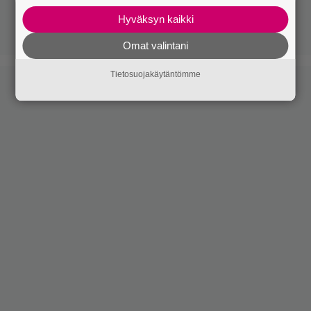
Hyväksyn kaikki
Omat valintani
Tietosuojakäytäntömme