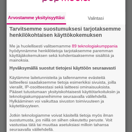
Arvostamme yksityisyyttäsi
Valintasi
Tarvitsemme suostumuksesi tarjotaksemme
henkilökohtaisen käyttökokemuksen
Me ja huolellisesti valitsemamme
89 teknologiakumppania
hyödynnämme henkilötietoja tarjotaksemme paremman
käyttäjäkokemuksen sekä kohdentaaksemme sisältöä ja
mainoksia.
Hyväksymällä suostut tietojesi käyttöön seuraavasti
Käytämme laitetunnisteita ja tallennamme evästeitä
laitteellesi saadaksemme tietoja esimerkiksi sivuista, joilla
vierailit, IP-osoitteestasi sekä laitteesi ominaisuuksista.
Pääset tutustumaan yksityiskohtaisesti käyttötarkoituksiin ja
teknologiakumppaneihimme seuraavalla välilehdellä.
Hylkääminen voi vaikuttaa sivuston toimivuuteen ja
käytettävyyteen.
Jotkin teknologiamme voivat käsitellä tietoja myös ilman
suostumusta, jos niillä on siihen oikeutettu peruste. Voit
vastustaa tätä tai muuttaa asetuksiasi milloin tahansa
seuraavalla välilehdellä.