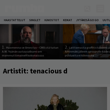
HAASTATTELUT
SINGLET
IGNOSTOT
KEIKAT
JYTÄKESÄ GO GO
UUTU
1.
2.
Huomenna se ilmestyy – CMX:stä tutun
Laittomasta graffitista kiinni 
A.W. Yrjänän uutuusalbumi om
Arhinmäki jälleen spraypullo kädes
mammuttimainen kokonaisuus
puolueita ei kiinnosta
Artistit:
tenacious d