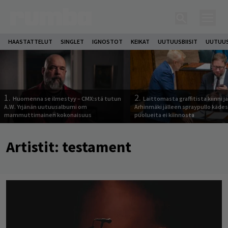
HAASTATTELUT
SINGLET
IGNOSTOT
KEIKAT
UUTUUSBIISIT
UUTUUS
1.
2.
Huomenna se ilmestyy – CMX:stä tutun
Laittomasta graffitista kiinni 
A.W. Yrjänän uutuusalbumi om
Arhinmäki jälleen spraypullo kädes
mammuttimainen kokonaisuus
puolueita ei kiinnosta
Artistit:
testament