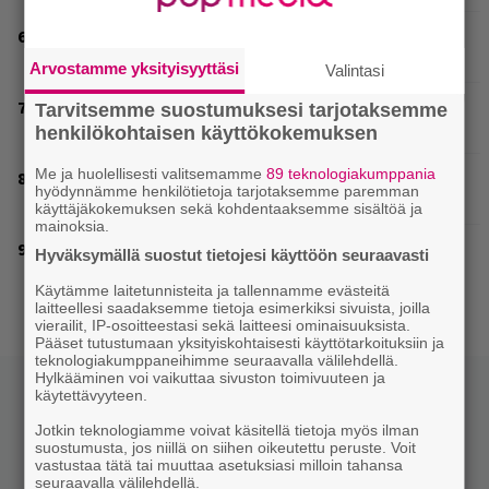
Mainio ohjelmatoimisto juhlii Helsingissä 10-vuotista
taivaltaan – ilmaistapahtumassa loistoesiintyjät
Arvostamme yksityisyyttäsi
Valintasi
Valtava Yle 100 vuotta -tapahtuma Veikkaus Arenalla
Tarvitsemme suostumuksesi tarjotaksemme
syyskuussa – muista myös metalliklassikot-konsertti
henkilökohtaisen käyttökokemuksen
Me ja huolellisesti valitsemamme
89 teknologiakumppania
Kent mainittu, ja syystä: kovassa nosteessa olevan
hyödynnämme henkilötietoja tarjotaksemme paremman
ruotsalaisyhtye saapuu Suomeen
käyttäjäkokemuksen sekä kohdentaaksemme sisältöä ja
mainoksia.
Helsingin Kulttuuritalon KULT-klubi tarjoaa
Hyväksymällä suostut tietojesi käyttöön seuraavasti
kulttiartisteja, suomalaista osaamista ja kaikkea siltä
väliltä
Käytämme laitetunnisteita ja tallennamme evästeitä
laitteellesi saadaksemme tietoja esimerkiksi sivuista, joilla
vierailit, IP-osoitteestasi sekä laitteesi ominaisuuksista.
Pääset tutustumaan yksityiskohtaisesti käyttötarkoituksiin ja
teknologiakumppaneihimme seuraavalla välilehdellä.
Hylkääminen voi vaikuttaa sivuston toimivuuteen ja
käytettävyyteen.
Jotkin teknologiamme voivat käsitellä tietoja myös ilman
suostumusta, jos niillä on siihen oikeutettu peruste. Voit
vastustaa tätä tai muuttaa asetuksiasi milloin tahansa
seuraavalla välilehdellä.