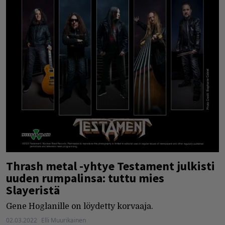
Thrash metal -yhtye Testament julkisti
uuden rumpalinsa: tuttu mies
Slayeristä
Gene Hoglanille on löydetty korvaaja.
02.03.2022
Elli Muurikainen