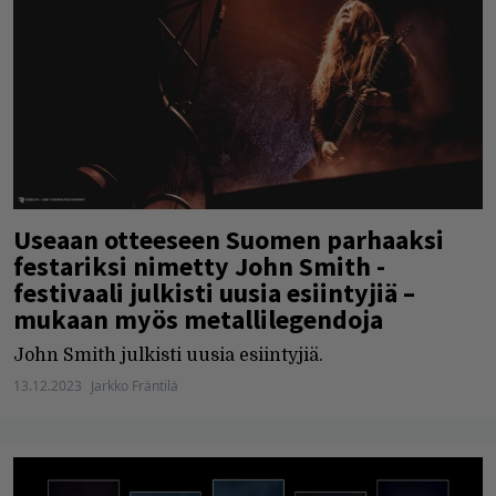
Useaan otteeseen Suomen parhaaksi
festariksi nimetty John Smith -
festivaali julkisti uusia esiintyjiä –
mukaan myös metallilegendoja
John Smith julkisti uusia esiintyjiä.
13.12.2023
Jarkko Fräntilä