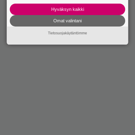
Hyväksyn kaikki
Omat valintani
Tietosuojakäytäntömme