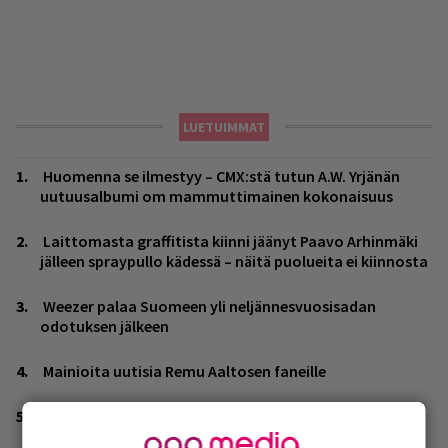
LUETUIMMAT
Huomenna se ilmestyy – CMX:stä tutun A.W. Yrjänän
uutuusalbumi om mammuttimainen kokonaisuus
Laittomasta graffitista kiinni jäänyt Paavo Arhinmäki
jälleen spraypullo kädessä – näitä puolueita ei kiinnosta
Weezer palaa Suomeen yli neljännesvuosisadan
odotuksen jälkeen
Mainioita uutisia Remu Aaltosen faneille
Tampereella sunnuntaina superpäivä – nämä artistit
mukana