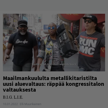
Maailmankuululta metallikitaristilta
uusi aluevaltaus: räppää kongressitalon
valtauksesta
B.I.G. L.I.E.
10.01.2022
Elli Muurikainen