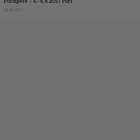
Porispere – 4.–6.8.2017 Pori
22.08.2017