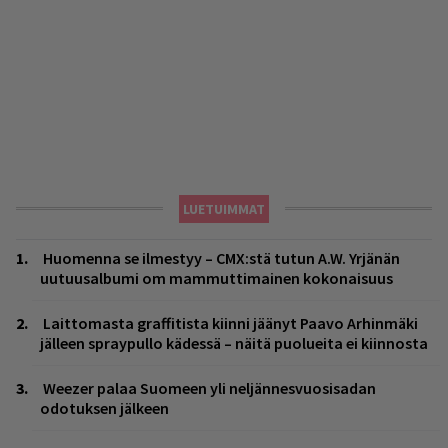
LUETUIMMAT
Huomenna se ilmestyy – CMX:stä tutun A.W. Yrjänän
uutuusalbumi om mammuttimainen kokonaisuus
Laittomasta graffitista kiinni jäänyt Paavo Arhinmäki
jälleen spraypullo kädessä – näitä puolueita ei kiinnosta
Weezer palaa Suomeen yli neljännesvuosisadan
odotuksen jälkeen