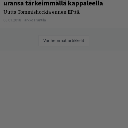
uransa tärkeimmällä kappaleella
Uutta Tommishockia ennen EP:tä.
08.01.2018
Jarkko Fräntilä
Artikkelien
Vanhemmat artikkelit
selaus