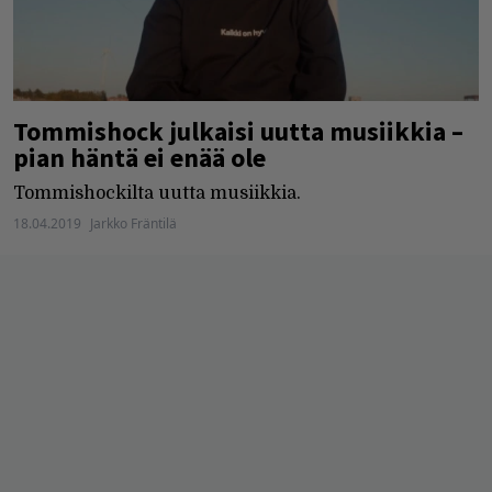
Tommishock julkaisi uutta musiikkia –
pian häntä ei enää ole
Tommishockilta uutta musiikkia.
18.04.2019
Jarkko Fräntilä