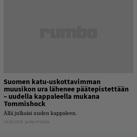
Suomen katu-uskottavimman
muusikon ura lähenee päätepistettään
– uudella kappaleella mukana
Tommishock
Ällä julkaisi uuden kappaleen.
24.08.2018
Jarkko Fräntilä