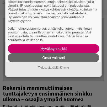
laitteellesi saadaksemme tietoja esimerkiksi sivuista, joilla
29.06.2018
Jarkko Fräntilä
vierailit, IP-osoitteestasi sekä laitteesi ominaisuuksista.
Pääset tutustumaan yksityiskohtaisesti käyttötarkoituksiin ja
teknologiakumppaneihimme seuraavalla välilehdellä.
Hylkääminen voi vaikuttaa sivuston toimivuuteen ja
käytettävyyteen.
Jotkin teknologiamme voivat käsitellä tietoja myös ilman
suostumusta, jos niillä on siihen oikeutettu peruste. Voit
vastustaa tätä tai muuttaa asetuksiasi milloin tahansa
seuraavalla välilehdellä.
Hyväksyn kaikki
Omat valintani
Tietosuojakäytäntömme
Rekamin mammuttimaisen
tuottajalevyn ensimmäinen sinkku
ulkona – osaajia ympäri Suomea
Rekamin tuottajalevyn ensimmäisellä singlellä