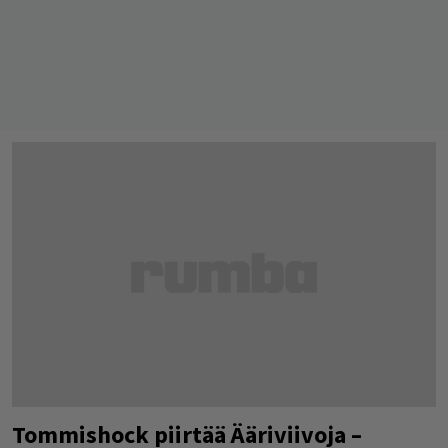
Tommishock piirtää Ääriviivoja –