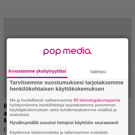
Arvostamme yksityisyyttäsi
Valintasi
Tarvitsemme suostumuksesi tarjotaksemme
henkilökohtaisen käyttökokemuksen
Me ja huolellisesti valitsemamme
89 teknologiakumppania
Ruger Hauerista tuttu Tommishock
hyödynnämme henkilötietoja tarjotaksemme paremman
käyttäjäkokemuksen sekä kohdentaaksemme sisältöä ja
aktivoitui jälleen – kuntele Musta
mainoksia.
Maserati täältä
Hyväksymällä suostut tietojesi käyttöön seuraavasti
Uutta Tommishockia täältä.
Käytämme laitetunnisteita ja tallennamme evästeitä