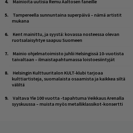
Mainioita uutisia Remu Aaltosen faneille
Tampereella sunnuntaina superpäivä – nämä artistit
mukana
Kent mainittu, ja syystä: kovassa nosteessa olevan
ruotsalaisyhtye saapuu Suomeen
Mainio ohjelmatoimisto juhlii Helsingissä 10-vuotista
taivaltaan – ilmaistapahtumassa loistoesiintyjät
Helsingin Kulttuuritalon KULT-klubi tarjoaa
kulttiartisteja, suomalaista osaamista ja kaikkea siltä
väliltä
Valtava Yle 100 vuotta -tapahtuma Veikkaus Arenalla
syyskuussa – muista myös metalliklassikot-konsertti