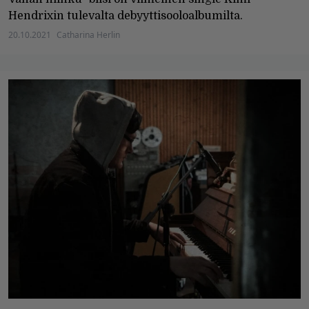
Hendrixin tulevalta debyyttisooloalbumilta.
20.10.2021
Catharina Herlin