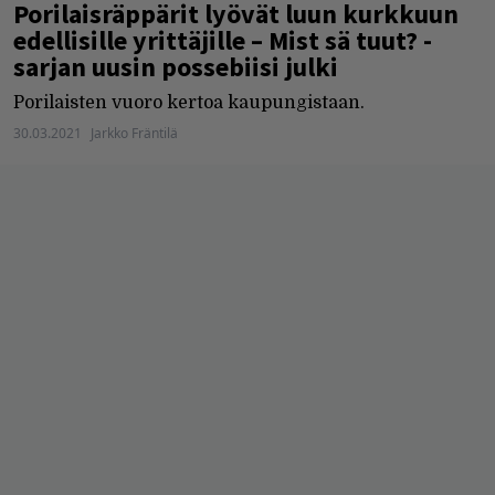
Porilaisräppärit lyövät luun kurkkuun
edellisille yrittäjille – Mist sä tuut? -
sarjan uusin possebiisi julki
Porilaisten vuoro kertoa kaupungistaan.
30.03.2021
Jarkko Fräntilä