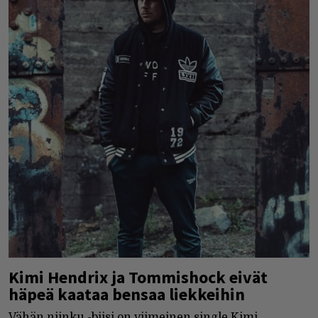
Kimi Hendrix ja Tommishock eivät
häpeä kaataa bensaa liekkeihin
Vähän niinku -biisi on viimeinen single Kimi