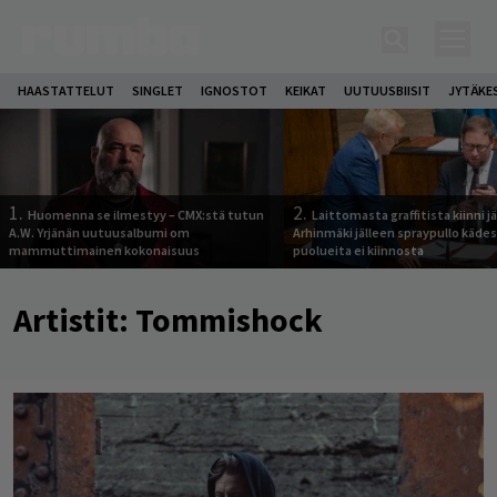
HAASTATTELUT
SINGLET
IGNOSTOT
KEIKAT
UUTUUSBIISIT
JYTÄKE
1.
2.
Huomenna se ilmestyy – CMX:stä tutun
Laittomasta graffitista kiinni 
A.W. Yrjänän uutuusalbumi om
Arhinmäki jälleen spraypullo kädes
mammuttimainen kokonaisuus
puolueita ei kiinnosta
Artistit:
Tommishock