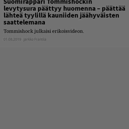
Suomiräppäri Tommishockin
levytysura päättyy huomenna – päättää
lähteä tyylillä kauniiden jäähyväisten
saattelemana
Tommishock julkaisi erikoisvideon.
01.08.2019
Jarkko Fräntilä