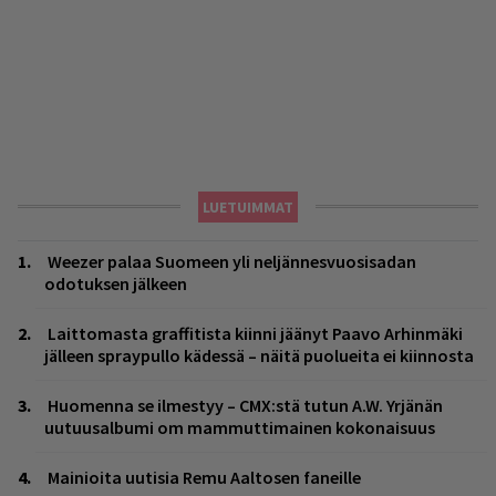
LUETUIMMAT
Weezer palaa Suomeen yli neljännesvuosisadan
odotuksen jälkeen
Laittomasta graffitista kiinni jäänyt Paavo Arhinmäki
jälleen spraypullo kädessä – näitä puolueita ei kiinnosta
Huomenna se ilmestyy – CMX:stä tutun A.W. Yrjänän
uutuusalbumi om mammuttimainen kokonaisuus
Mainioita uutisia Remu Aaltosen faneille