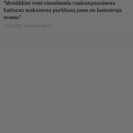
"Musiikkini voisi visualisoida vaaleanpunaisena
hattaran makuisena purkkana jossa on lasinsiruja
seassa."
10.12.2022
Catharina Herlin