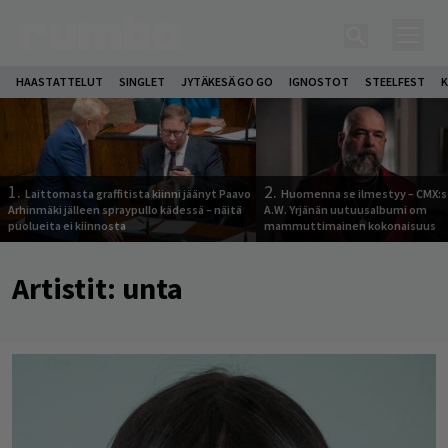
HAASTATTELUT
SINGLET
JYTÄKESÄ GO GO
IGNOSTOT
STEELFEST
K
1.
2.
Laittomasta graffitista kiinni jäänyt Paavo
Huomenna se ilmestyy – CMX:s
Arhinmäki jälleen spraypullo kädessä – näitä
A.W. Yrjänän uutuusalbumi om
puolueita ei kiinnosta
mammuttimainen kokonaisuus
Artistit:
unta