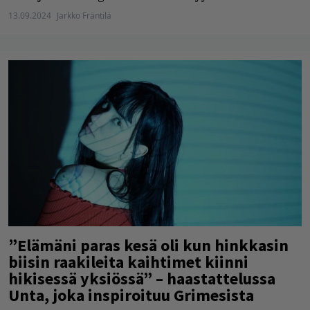
13.09.2024
Jarkko Fräntilä
”Elämäni paras kesä oli kun hinkkasin
biisin raakileita kaihtimet kiinni
hikisessä yksiössä” – haastattelussa
Unta, joka inspiroituu Grimesista