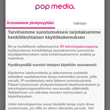
Arvostamme yksityisyyttäsi
Valintasi
Tarvitsemme suostumuksesi tarjotaksemme
henkilökohtaisen käyttökokemuksen
Me ja huolellisesti valitsemamme
89 teknologiakumppania
hyödynnämme henkilötietoja tarjotaksemme paremman
käyttäjäkokemuksen sekä kohdentaaksemme sisältöä ja
mainoksia.
Hyväksymällä suostut tietojesi käyttöön seuraavasti
Käytämme laitetunnisteita ja tallennamme evästeitä
laitteellesi saadaksemme tietoja esimerkiksi sivuista, joilla
vierailit, IP-osoitteestasi sekä laitteesi ominaisuuksista.
Pääset tutustumaan yksityiskohtaisesti käyttötarkoituksiin ja
teknologiakumppaneihimme seuraavalla välilehdellä.
Hylkääminen voi vaikuttaa sivuston toimivuuteen ja
käytettävyyteen.
Jotkin teknologiamme voivat käsitellä tietoja myös ilman
suostumusta, jos niillä on siihen oikeutettu peruste. Voit