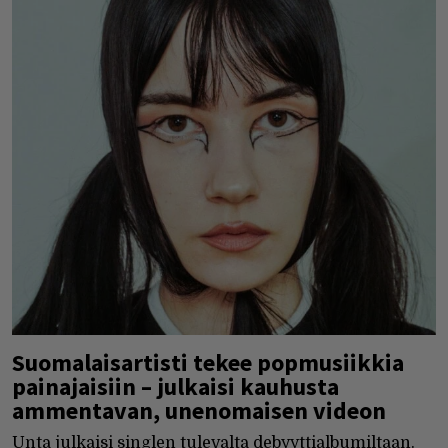
Suomalaisartisti tekee popmusiikkia
painajaisiin – julkaisi kauhusta
ammentavan, unenomaisen videon
Unta julkaisi singlen tulevalta debyyttialbumiltaan.