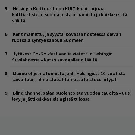
Helsingin Kulttuuritalon KULT-klubi tarjoaa
kulttiartisteja, suomalaista osaamista ja kaikkea siltä
väliltä
Kent mainittu, ja syystä: kovassa nosteessa olevan
ruotsalaisyhtye saapuu Suomeen
Jytäkesä Go-Go -festivaalia vietettiin Helsingin
Suvilahdessa – katso kuvagalleria täältä
Mainio ohjelmatoimisto juhlii Helsingissä 10-vuotista
taivaltaan – ilmaistapahtumassa loistoesiintyjät
Blind Channel palaa puolentoista vuoden tauolta – uusi
levy ja jättikeikka Helsingissä tulossa