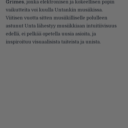
Grimes
, jonka elektronisen ja kokeellisen popin
vaikutteita voi kuulla Untankin musiikissa.
Viitisen vuotta sitten musiikilliselle polulleen
astunut Unta lähestyy musiikkiaan intuitiivisuus
edellä, ei pelkää opetella uusia asioita, ja
inspiroituu visuaalisista taiteista ja unista.