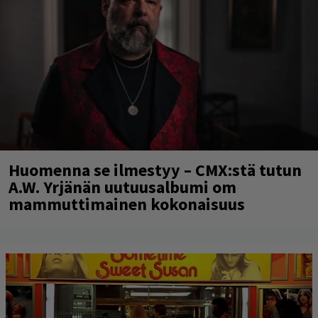
Huomenna se ilmestyy – CMX:stä tutun
A.W. Yrjänän uutuusalbumi om
mammuttimainen kokonaisuus