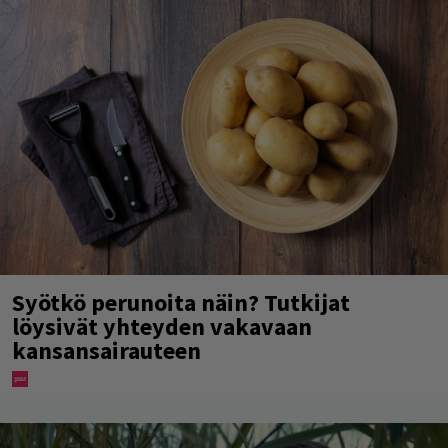
Syötkö perunoita näin? Tutkijat
löysivät yhteyden vakavaan
kansansairauteen