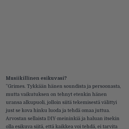
Musiikillinen esikuvasi?
”Grimes. Tykkään hänen soundista ja persoonasta,
mutta vaikutuksen on tehnyt etenkin hänen
uransa alkupuoli, jolloin siitä tekemisestä välittyi
just se kova hinku luoda ja tehdä omaa juttua.
Arvostan sellaista DIY-meininkiä ja haluan itsekin
olla esikuva siitä, että kaikkea voi tehdä, ei tarvita