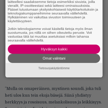
laitteellesi saadaksemme tietoja esimerkiksi sivuista, joilla
vierailit, IP-osoitteestasi sekä laitteesi ominaisuuksista.
Pääset tutustumaan yksityiskohtaisesti käyttötarkoituksiin ja
teknologiakumppaneihimme seuraavalla välilehdellä.
Hylkääminen voi vaikuttaa sivuston toimivuuteen ja
käytettävyyteen.
Jotkin teknologiamme voivat käsitellä tietoja myös ilman
suostumusta, jos niillä on siihen oikeutettu peruste. Voit
vastustaa tätä tai muuttaa asetuksiasi milloin tahansa
seuraavalla välilehdellä.
Hyväksyn kaikki
Omat valintani
Tietosuojakäytäntömme
”Mulla on omaperäinen, mystinen soundi, joka tuli
heti ulos kun tein ekoja biisejä. Siinä yhdistyy
herkkyys ja rosoisuus, melankolisuus ja leikkisyys.