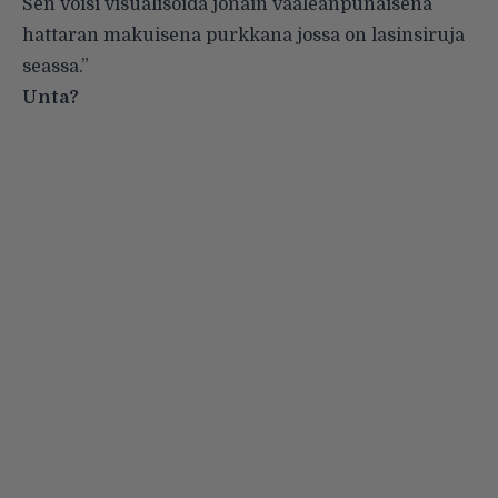
Sen voisi visualisoida jonain vaaleanpunaisena
hattaran makuisena purkkana jossa on lasinsiruja
seassa.”
Unta?