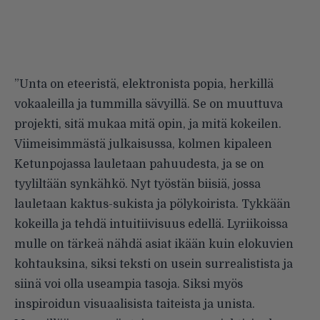
”Unta on eteeristä, elektronista popia, herkillä
vokaaleilla ja tummilla sävyillä. Se on muuttuva
projekti, sitä mukaa mitä opin, ja mitä kokeilen.
Viimeisimmästä julkaisussa, kolmen kipaleen
Ketunpojassa lauletaan pahuudesta, ja se on
tyyliltään synkähkö. Nyt työstän biisiä, jossa
lauletaan kaktus-sukista ja pölykoirista. Tykkään
kokeilla ja tehdä intuitiivisuus edellä. Lyriikoissa
mulle on tärkeä nähdä asiat ikään kuin elokuvien
kohtauksina, siksi teksti on usein surrealistista ja
siinä voi olla useampia tasoja. Siksi myös
inspiroidun visuaalisista taiteista ja unista.