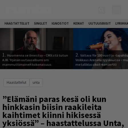
HAASTATTELUT
SINGLET
IGNOSTOT
KEIKAT
UUTUUSBIISIT
LYRIIKK
1.
2.
Huomenna se ilmestyy – CMX:stä tutun
Valtava Yle 100 vuotta -tapah
A.W. Yrjänän uutuusalbumi om
Veikkaus Arenalla syyskuussa – m
mammuttimainen kokonaisuus
metalliklassikot-konsertti
Haastattelut
unta
”Elämäni paras kesä oli kun
hinkkasin biisin raakileita
kaihtimet kiinni hikisessä
yksiössä” – haastattelussa Unta,