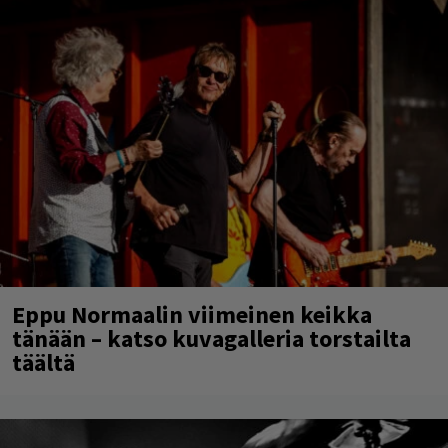
Eppu Normaalin viimeinen keikka
tänään – katso kuvagalleria torstailta
täältä