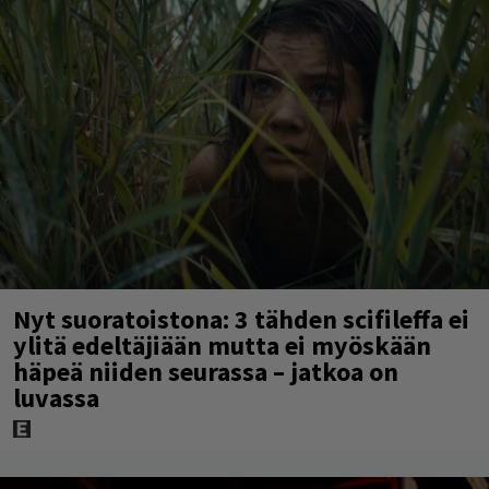
Nyt suoratoistona: 3 tähden scifileffa ei
ylitä edeltäjiään mutta ei myöskään
häpeä niiden seurassa – jatkoa on
luvassa