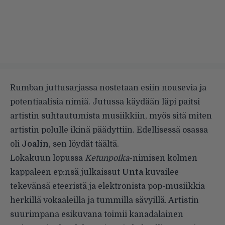
Rumban juttusarjassa nostetaan esiin nousevia ja
potentiaalisia nimiä. Jutussa käydään läpi paitsi
artistin suhtautumista musiikkiin, myös sitä miten
artistin polulle ikinä päädyttiin. Edellisessä osassa
oli
Joalin
, sen löydät
täältä
.
Lokakuun lopussa
Ketunpoika
-nimisen kolmen
kappaleen ep:nsä julkaissut
Unta
kuvailee
tekevänsä eteeristä ja elektronista pop-musiikkia
herkillä vokaaleilla ja tummilla sävyillä. Artistin
suurimpana esikuvana toimii kanadalainen