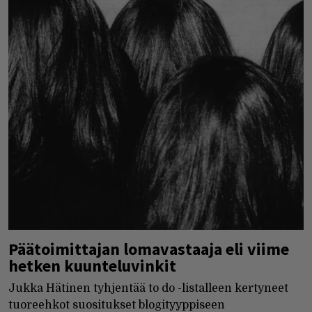
Päätoimittajan lomavastaaja eli viime
hetken kuunteluvinkit
Jukka Hätinen tyhjentää to do -listalleen kertyneet
tuoreehkot suositukset blogityyppiseen