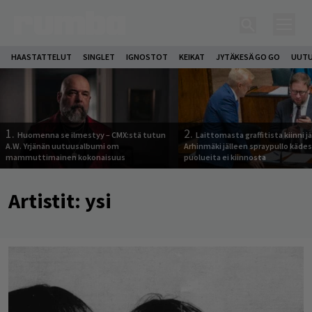
HAASTATTELUT
SINGLET
IGNOSTOT
KEIKAT
JYTÄKESÄ GO GO
UUTU
1.
2.
Huomenna se ilmestyy – CMX:stä tutun
Laittomasta graffitista kiinni 
A.W. Yrjänän uutuusalbumi om
Arhinmäki jälleen spraypullo kädes
mammuttimainen kokonaisuus
puolueita ei kiinnosta
Artistit:
ysi