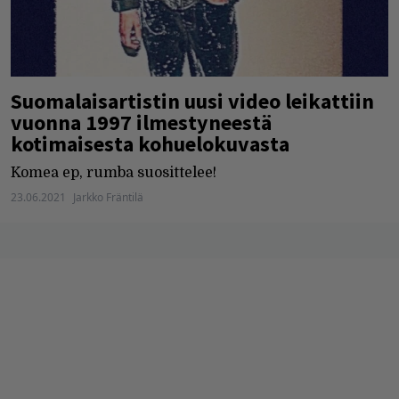
Suomalaisartistin uusi video leikattiin
vuonna 1997 ilmestyneestä
kotimaisesta kohuelokuvasta
Komea ep, rumba suosittelee!
23.06.2021
Jarkko Fräntilä