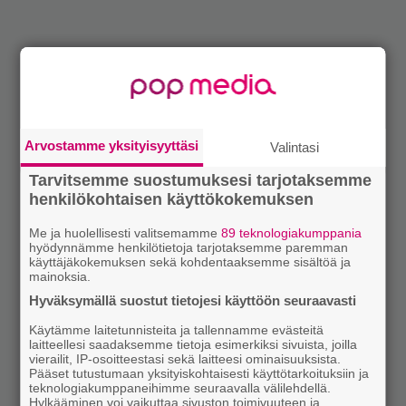
Arvostamme yksityisyyttäsi
Valintasi
Tarvitsemme suostumuksesi tarjotaksemme
henkilökohtaisen käyttökokemuksen
Me ja huolellisesti valitsemamme
89 teknologiakumppania
hyödynnämme henkilötietoja tarjotaksemme paremman
käyttäjäkokemuksen sekä kohdentaaksemme sisältöä ja
mainoksia.
Hyväksymällä suostut tietojesi käyttöön seuraavasti
Käytämme laitetunnisteita ja tallennamme evästeitä
laitteellesi saadaksemme tietoja esimerkiksi sivuista, joilla
vierailit, IP-osoitteestasi sekä laitteesi ominaisuuksista.
Pääset tutustumaan yksityiskohtaisesti käyttötarkoituksiin ja
teknologiakumppaneihimme seuraavalla välilehdellä.
Hylkääminen voi vaikuttaa sivuston toimivuuteen ja