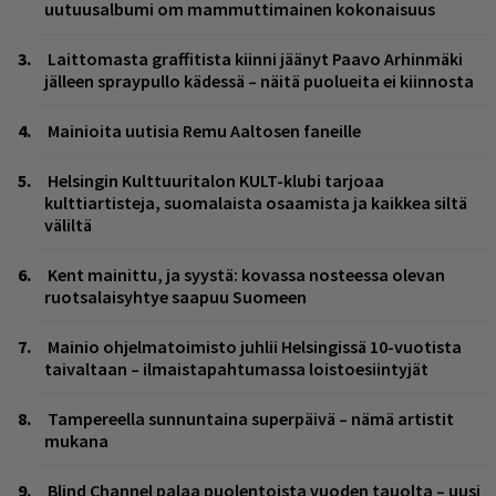
uutuusalbumi om mammuttimainen kokonaisuus
Laittomasta graffitista kiinni jäänyt Paavo Arhinmäki
jälleen spraypullo kädessä – näitä puolueita ei kiinnosta
Mainioita uutisia Remu Aaltosen faneille
Helsingin Kulttuuritalon KULT-klubi tarjoaa
kulttiartisteja, suomalaista osaamista ja kaikkea siltä
väliltä
Kent mainittu, ja syystä: kovassa nosteessa olevan
ruotsalaisyhtye saapuu Suomeen
Mainio ohjelmatoimisto juhlii Helsingissä 10-vuotista
taivaltaan – ilmaistapahtumassa loistoesiintyjät
Tampereella sunnuntaina superpäivä – nämä artistit
mukana
Blind Channel palaa puolentoista vuoden tauolta – uusi