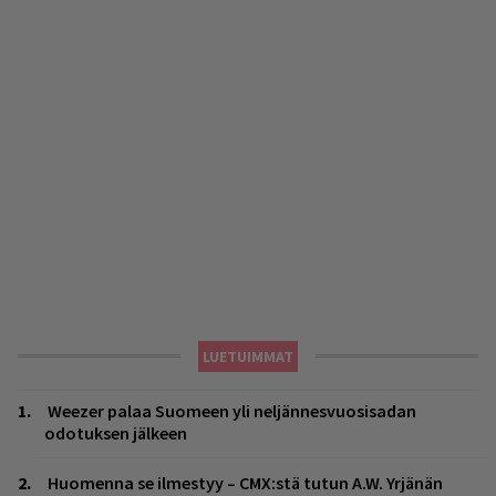
LUETUIMMAT
Weezer palaa Suomeen yli neljännesvuosisadan
odotuksen jälkeen
Huomenna se ilmestyy – CMX:stä tutun A.W. Yrjänän