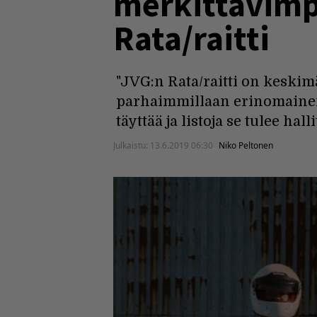
merkittävimpi
Rata/raitti
"JVG:n Rata/raitti on keski
parhaimmillaan erinomainen.
täyttää ja listoja se tulee ha
Julkaistu:
13.6.2019 06:30
Niko Peltonen