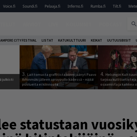
Voice.fi
Soundi.fi
Pelaaja.fi
Inferno.fi
Rumba.fi
Tilt.fi
Metel
TELUT
ARVIOT
LIVE
KOLUMNIT
PODCAST
AMPERE CITY FESTIVAL
LISTAT
KATUKULTTUURI
KEIKAT
UUTUUSBIISIT
3.
4.
Laittomasta graffitista kiinni jäänyt Paavo
Helsingin Kulttuur
 julkisti
Arhinmäki jälleen spraypullo kädessä – näitä
tarjoaa kulttiartistej
puolueita ei kiinnosta
osaamista ja kaikkea si
lee statustaan vuos