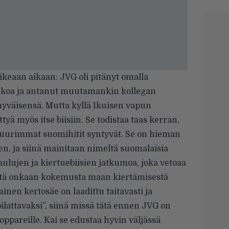
oikeaan aikaan: JVG oli pitänyt omalla
aukoa ja antanut muutamankin kollegan
hyväisensä. Mutta kyllä Ikuisen vapun
ttyä myös itse biisiin. Se todistaa taas kerran,
 suurimmat suomihitit syntyvät. Se on hieman
n, ja siinä mainitaan nimeltä suomalaisia
aulujen ja kiertuebiisien jatkumoa, joka vetoaa
istä onkaan kokemusta maan kiertämisestä
en kertosäe on laadittu taitavasti ja
ilattavaksi”, siinä missä tätä ennen JVG on
 poppareille. Kai se edustaa hyvin väljässä