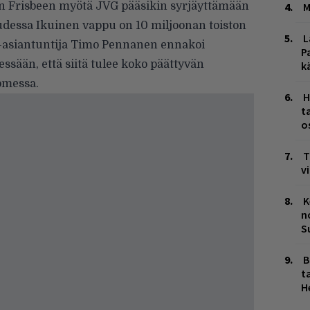
en Frisbeen myötä JVG pääsikin syrjäyttämään
M
udessa Ikuinen vappu on 10 miljoonan toiston
L
a-asiantuntija Timo Pennanen ennakoi
P
ssään, että siitä tulee koko päättyvän
k
omessa.
H
t
o
T
v
K
n
S
B
ta
H