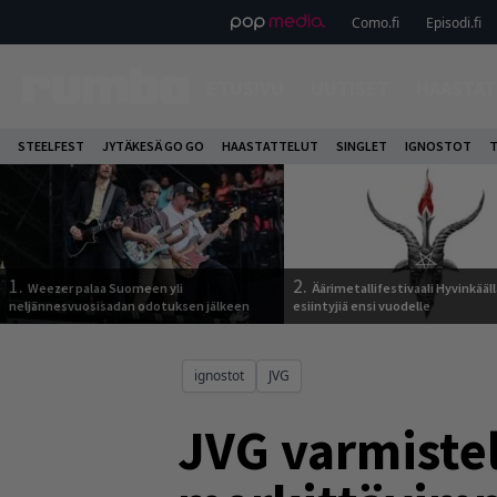
Como.fi
Episodi.fi
ETUSIVU
UUTISET
HAASTAT
STEELFEST
JYTÄKESÄ GO GO
HAASTATTELUT
SINGLET
IGNOSTOT
T
1.
2.
Weezer palaa Suomeen yli
Äärimetallifestivaali Hyvinkäällä
neljännesvuosisadan odotuksen jälkeen
esiintyjiä ensi vuodelle
ignostot
JVG
JVG varmiste