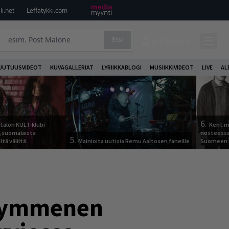
i.net
Leffatykki.com
Etsi
KIRJAUDU
UUTUUSVIDEOT
KUVAGALLERIAT
LYRIIKKABLOGI
MUSIIKKIVIDEOT
LIVE
AL
6.
italon KULT-klubi
Kent ma
a, suomalaista
nosteessa
5.
ltä väliltä
Mainioita uutisia Remu Aaltosen faneille
Suomeen
ikymmenen