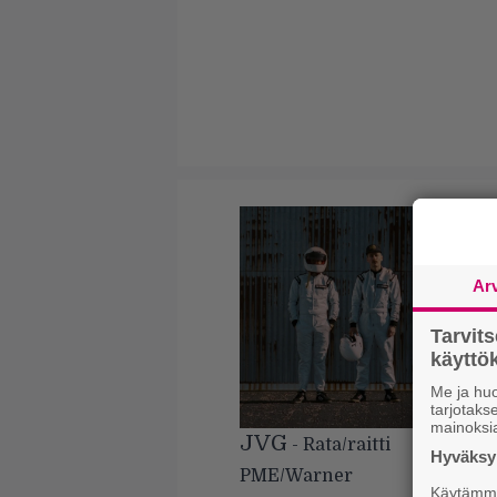
Ar
Tarvit
käytt
Me ja huo
tarjotak
mainoksi
JVG
- Rata/raitti
Hyväksym
PME/Warner
Käytämme 