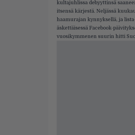
kultajuhlissa debyyttinsä saane
itsensä kärjestä. Neljässä kuuka
haamurajan kynnyksellä, ja list
äskettäisessä Facebook-päivitykse
vuosikymmenen suurin hitti Su