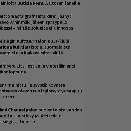
ainioita uutisia Remu Aaltosen faneille
aittomasta graffitista kiinni jäänyt
aavo Arhinmäki jälleen spraypullo
ädessä – näitä puolueita ei kiinnosta
elsingin Kulttuuritalon KULT-klubi
arjoaa kulttiartisteja, suomalaista
saamista ja kaikkea siltä väliltä
ampere City Festivalia vietetään ensi
iikonloppuna
ent mainittu, ja syystä: kovassa
osteessa olevan ruotsalaisyhtye saapuu
uomeen
lind Channel palaa puolentoista vuoden
uolta – uusi levy ja jättikeikka
elsingissä tulossa