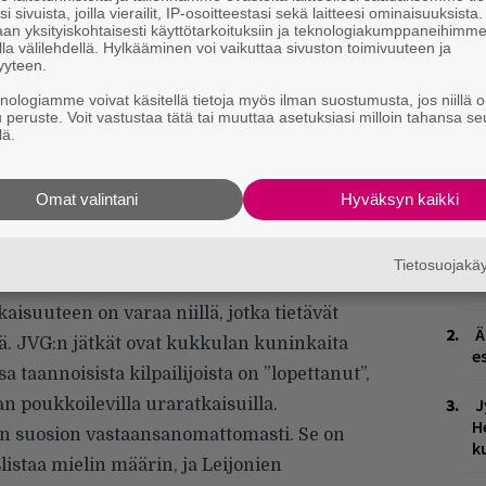
i sivuista, joilla vierailit, IP-osoitteestasi sekä laitteesi ominaisuuksista
an yksityiskohtaisesti käyttötarkoituksiin ja teknologiakumppaneihimm
nsa albumien tekemisen, mutta vuoden 2017
la välilehdellä. Hylkääminen voi vaikuttaa sivuston toimivuuteen ja
yyteen.
anvedon tuntumaan yhdentekevältä.
ttiin poikkeuksellisen paljon, vaikkei
knologiamme voivat käsitellä tietoja myös ilman suostumusta, jos niillä o
u peruste. Voit vastustaa tätä tai muuttaa asetuksiasi milloin tahansa se
illa. Nyt mieli on muuttunut lopullisesti, sillä
lä.
ä. Sitä on markkinoitukin perin
nsin hyvissä ajoin helmikuussa julkaistulla
Omat valintani
Hyväksyn kaikki
elä viime metreillä toisella alustusbiisillä
ionaalisesti kymmenen biisin mittainen, ja
W
Tietosuojak
aksi.
n
aisuuteen on varaa niillä, jotka tietävät
Ä
. JVG:n jätkät ovat kukkulan kuninkaita
es
a taannoisista kilpailijoista on ”lopettanut”,
J
n poukkoilevilla uraratkaisuilla.
H
n suosion vastaansanomattomasti. Se on
k
istaa mielin määrin, ja Leijonien