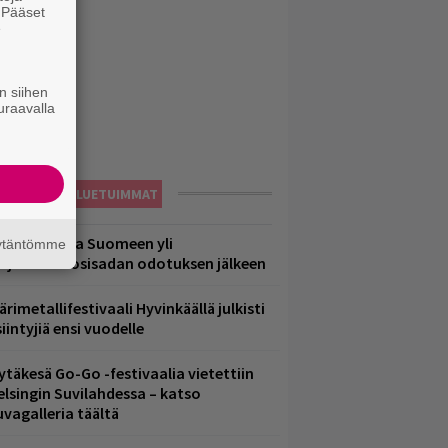
. Pääset
e
n siihen
uraavalla
LUETUIMMAT
eezer palaa Suomeen yli
äytäntömme
eljännesvuosisadan odotuksen jälkeen
ärimetallifestivaali Hyvinkäällä julkisti
iintyjiä ensi vuodelle
ytäkesä Go-Go -festivaalia vietettiin
elsingin Suvilahdessa – katso
uvagalleria täältä