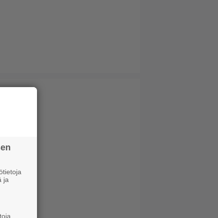
sen
tietoja
 ja
toja