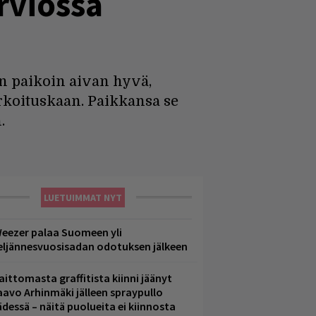
rviossa
n paikoin aivan hyvä,
rkoituskaan. Paikkansa se
.
LUETUIMMAT NYT
eezer palaa Suomeen yli
eljännesvuosisadan odotuksen jälkeen
aittomasta graffitista kiinni jäänyt
aavo Arhinmäki jälleen spraypullo
ädessä – näitä puolueita ei kiinnosta