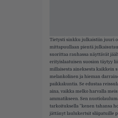
Tietysti sinkku julkaistiin juuri 
mittapuullaan pientä julkaisut
suorittaa rauhassa näyttävät jää
erityislaatuisen suosion täytyy lii
millaisesta aineksesta kaikkein
melankolinen ja hieman darraine
paikkakuntia. Se edustaa reissul
aina, vaikka melko harvalla me
ammatikseen. Sen nuotiolaulumain
tarkoituksella ”kenen tahansa ho
jättänyt laulukertsit sliipatuille