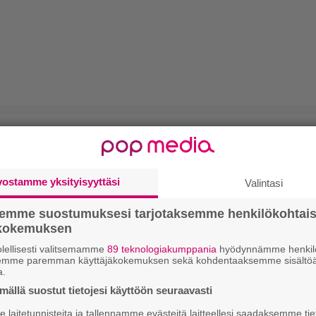
vostamme yksityisyyttäsi
Valintasi
semme suostumuksesi tarjotaksemme henkilökohtai
ökokemuksen
lellisesti valitsemamme
89 teknologiakumppania
hyödynnämme henkilö
semme paremman käyttäjäkokemuksen sekä kohdentaaksemme sisältöä
a.
ällä suostut tietojesi käyttöön seuraavasti
laitetunnisteita ja tallennamme evästeitä laitteellesi saadaksemme tie