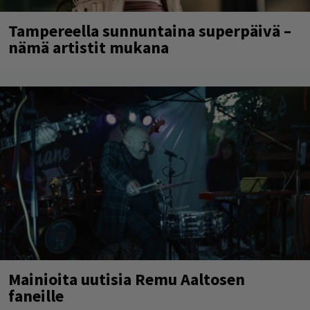
Tampereella sunnuntaina superpäivä –
nämä artistit mukana
Mainioita uutisia Remu Aaltosen
faneille