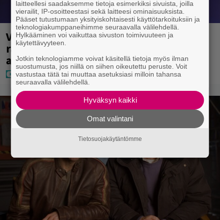
laitteellesi saadaksemme tietoja esimerkiksi sivuista, joilla
vierailit, IP-osoitteestasi sekä laitteesi ominaisuuksista.
Pääset tutustumaan yksityiskohtaisesti käyttötarkoituksiin ja
teknologiakumppaneihimme seuraavalla välilehdellä.
Vappu Pimiä sai huonoa palvelua
Hylkääminen voi vaikuttaa sivuston toimivuuteen ja
käytettävyyteen.
ravintolassa – pettyi siellä kahteen
asiaan
Jotkin teknologiamme voivat käsitellä tietoja myös ilman
suostumusta, jos niillä on siihen oikeutettu peruste. Voit
vastustaa tätä tai muuttaa asetuksiasi milloin tahansa
seuraavalla välilehdellä.
Hyväksyn kaikki
Omat valintani
Tietosuojakäytäntömme