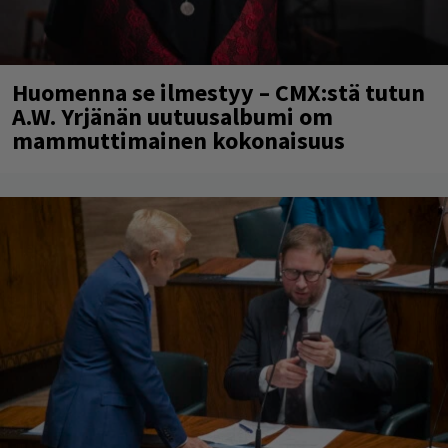
Huomenna se ilmestyy – CMX:stä tutun
A.W. Yrjänän uutuusalbumi om
mammuttimainen kokonaisuus