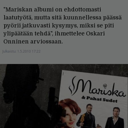
"Mariskan albumi on ehdottomasti
laatutyötä, mutta sitä kuunnellessa päässä
pyörii jatkuvasti kysymys, miksi se piti
ylipäätään tehdä", ihmettelee Oskari
Onninen arviossaan.
Julkaistu:
1.5.2010 17:22