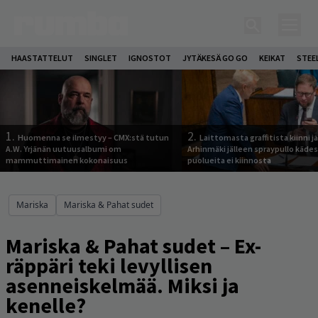
HAASTATTELUT
SINGLET
IGNOSTOT
JYTÄKESÄ GO GO
KEIKAT
STEE
1.
2.
Huomenna se ilmestyy – CMX:stä tutun
Laittomasta graffitista kiinni 
A.W. Yrjänän uutuusalbumi om
Arhinmäki jälleen spraypullo kädes
mammuttimainen kokonaisuus
puolueita ei kiinnosta
Mariska
Mariska & Pahat sudet
Mariska & Pahat sudet – Ex-
räppäri teki levyllisen
asenneiskelmää. Miksi ja
kenelle?