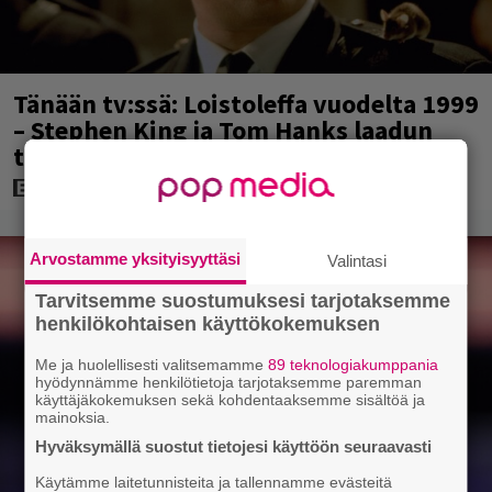
Tänään tv:ssä: Loistoleffa vuodelta 1999
– Stephen King ja Tom Hanks laadun
takeina
Arvostamme yksityisyyttäsi
Valintasi
Tarvitsemme suostumuksesi tarjotaksemme
henkilökohtaisen käyttökokemuksen
Me ja huolellisesti valitsemamme
89 teknologiakumppania
hyödynnämme henkilötietoja tarjotaksemme paremman
käyttäjäkokemuksen sekä kohdentaaksemme sisältöä ja
mainoksia.
Hyväksymällä suostut tietojesi käyttöön seuraavasti
Käytämme laitetunnisteita ja tallennamme evästeitä