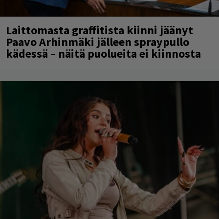
Laittomasta graffitista kiinni jäänyt
Paavo Arhinmäki jälleen spraypullo
kädessä – näitä puolueita ei kiinnosta