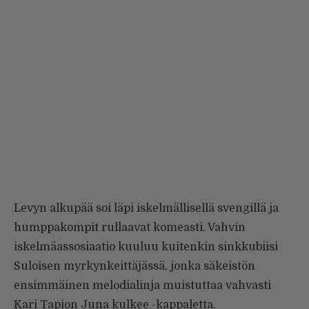
Levyn alkupää soi läpi iskelmällisellä svengillä ja
humppakompit rullaavat komeasti. Vahvin
iskelmäassosiaatio kuuluu kuitenkin sinkkubiisi
Suloisen myrkynkeittäjässä, jonka säkeistön
ensimmäinen melodialinja muistuttaa vahvasti
Kari Tapion Juna kulkee -kappaletta.