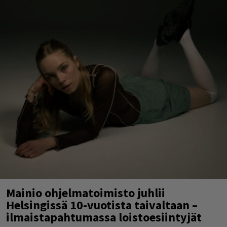
Mainio ohjelmatoimisto juhlii
Helsingissä 10-vuotista taivaltaan –
ilmaistapahtumassa loistoesiintyjät