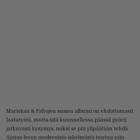
Mariskan & Pahojen susien albumi on ehdottomasti
laatutyötä, mutta sitä kuunnellessa päässä pyörii
jatkuvasti kysymys, miksi se piti ylipäätään tehdä.
Ajatus levyn modernista iskelmästä tuntuu niin