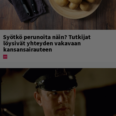
Syötkö perunoita näin? Tutkijat
löysivät yhteyden vakavaan
kansansairauteen