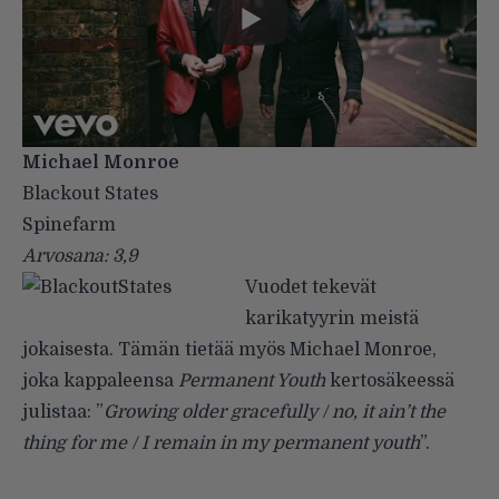
Michael Monroe
Blackout States
Spinefarm
Arvosana: 3,9
Vuodet tekevät
karikatyyrin meistä
jokaisesta. Tämän tietää myös Michael Monroe,
joka kappaleensa
Permanent Youth
kertosäkeessä
julistaa: ”
Growing older gracefully / no, it ain’t the
thing for me / I remain in my permanent youth
”.