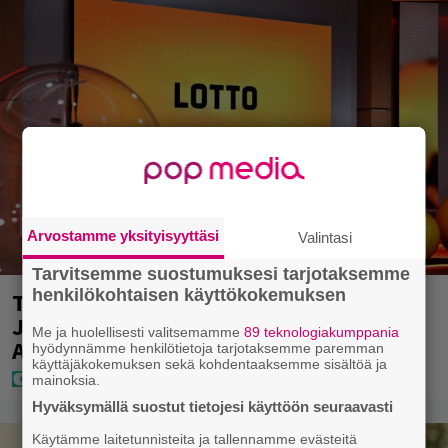
Arvostamme yksityisyyttäsi
Valintasi
Tarvitsemme suostumuksesi tarjotaksemme
henkilökohtaisen käyttökokemuksen
Täällä pelattiin lauantain Loton ja
Jokerin isot rahat – Tokmannilla,
Me ja huolellisesti valitsemamme
89 teknologiakumppania
ABC:lla, netissä…
hyödynnämme henkilötietoja tarjotaksemme paremman
käyttäjäkokemuksen sekä kohdentaaksemme sisältöä ja
mainoksia.
Hyväksymällä suostut tietojesi käyttöön seuraavasti
Käytämme laitetunnisteita ja tallennamme evästeitä