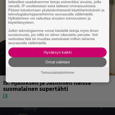
laitteellesi saadaksemme tietoja esimerkiksi sivuista, joilla
vierailit, IP-osoitteestasi sekä laitteesi ominaisuuksista.
Pääset tutustumaan yksityiskohtaisesti käyttötarkoituksiin ja
teknologiakumppaneihimme seuraavalla välilehdellä.
Hylkääminen voi vaikuttaa sivuston toimivuuteen ja
käytettävyyteen.
Jotkin teknologiamme voivat käsitellä tietoja myös ilman
suostumusta, jos niillä on siihen oikeutettu peruste. Voit
vastustaa tätä tai muuttaa asetuksiasi milloin tahansa
seuraavalla välilehdellä.
Hyväksyn kaikki
Omat valintani
Tietosuojakäytäntömme
IS: Hjalliksen ja Jasminen häissä
suomalainen supertähti