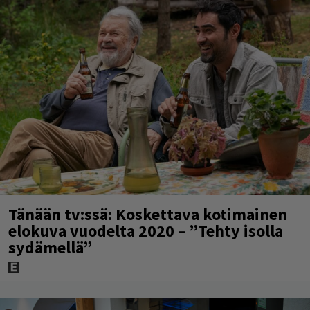
Tänään tv:ssä: Koskettava kotimainen
elokuva vuodelta 2020 – ”Tehty isolla
sydämellä”