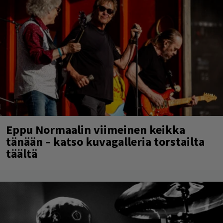
Eppu Normaalin viimeinen keikka
tänään – katso kuvagalleria torstailta
täältä