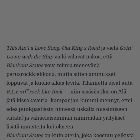
This Ain’t a Love Song, Old King’s Road
ja vielä
Goin’
Down with the Ship
vielä valavat uskoa, että
Blackout States
voisi toimia menevänä
perusrockkiekkona, mutta sitten ammukset
loppuvat ja kuolio alkaa levitä. Tilannetta eivät auta
R.L.F.:n
(”
rock like fuck
” – niin sisäsiistiksi on Älä
jätä kissakaveria -kampanjan kummi mennyt, ettei
edes punkpastissin nimessä uskalla nussimiseen
viitata) ja vähäeleisemmän nimiraidan yritykset
lisätä mausteita keitokseen.
Blackout States
on kuin ateria, joka koostuu pelkistä