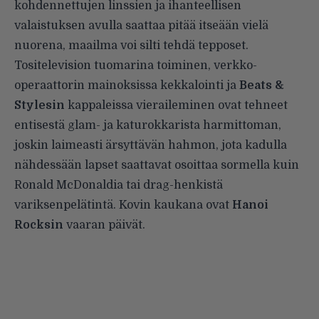
kohdennettujen linssien ja ihanteellisen
valaistuksen avulla saattaa pitää itseään vielä
nuorena, maailma voi silti tehdä tepposet.
Tositelevision tuomarina toiminen, verkko-
operaattorin mainoksissa kekkalointi ja
Beats &
Stylesin
kappaleissa vieraileminen ovat tehneet
entisestä glam- ja katurokkarista harmittoman,
joskin laimeasti ärsyttävän hahmon, jota kadulla
nähdessään lapset saattavat osoittaa sormella kuin
Ronald McDonaldia tai drag-henkistä
variksenpelätintä. Kovin kaukana ovat
Hanoi
Rocksin
vaaran päivät.