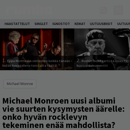
HAASTATTELUT
SINGLET
IGNOSTOT
KEIKAT
UUTUUSBIISIT
UUTUUS
1.
2.
Eppu Normaalin viimeinen keikka tänään –
Rushin Neil Peartista ilmestyy 
katso kuvagalleria torstailta täältä
kuussa dokumentti
Michael Monroe
Michael Monroen uusi albumi
vie suurten kysymysten äärelle:
onko hyvän rocklevyn
tekeminen enää mahdollista?