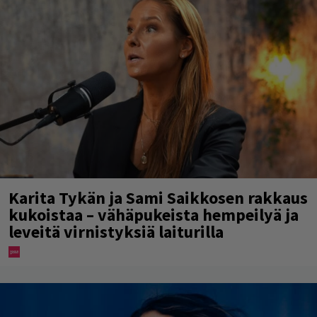
Karita Tykän ja Sami Saikkosen rakkaus
kukoistaa – vähäpukeista hempeilyä ja
leveitä virnistyksiä laiturilla