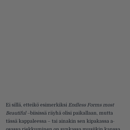
Ei sillä, etteikö esimerkiksi
Endless Forms most
Beautiful
–biisissä räyhä olisi paikallaan, mutta
tässä kappaleessa – tai ainakin sen kipakassa a-
osassa riekkuminen on synkassa musiikin kanssa.