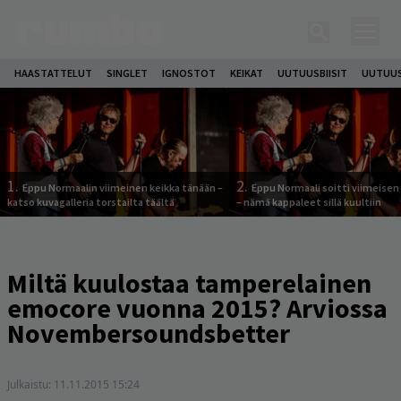
HAASTATTELUT
SINGLET
IGNOSTOT
KEIKAT
UUTUUSBIISIT
UUTUUS
1.
2.
Eppu Normaalin viimeinen keikka tänään –
Eppu Normaali soitti viimeisen
katso kuvagalleria torstailta täältä
– nämä kappaleet sillä kuultiin
Miltä kuulostaa tamperelainen
emocore vuonna 2015? Arviossa
Novembersoundsbetter
Julkaistu:
11.11.2015 15:24