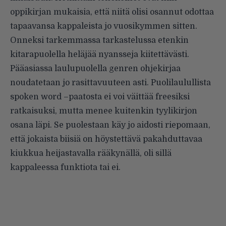
oppikirjan mukaisia, että niitä olisi osannut odottaa
tapaavansa kappaleista jo vuosikymmen sitten.
Onneksi tarkemmassa tarkastelussa etenkin
kitarapuolella heläjää nyansseja kiitettävästi.
Pääasiassa laulupuolella genren ohjekirjaa
noudatetaan jo rasittavuuteen asti. Puolilaulullista
spoken word –paatosta ei voi väittää freesiksi
ratkaisuksi, mutta menee kuitenkin tyylikirjon
osana läpi. Se puolestaan käy jo aidosti riepomaan,
että jokaista biisiä on höystettävä pakahduttavaa
kiukkua heijastavalla rääkynällä, oli sillä
kappaleessa funktiota tai ei.