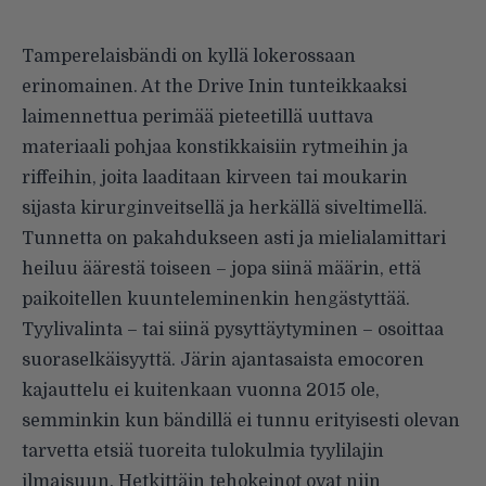
Tamperelaisbändi on kyllä lokerossaan
erinomainen. At the Drive Inin tunteikkaaksi
laimennettua perimää pieteetillä uuttava
materiaali pohjaa konstikkaisiin rytmeihin ja
riffeihin, joita laaditaan kirveen tai moukarin
sijasta kirurginveitsellä ja herkällä siveltimellä.
Tunnetta on pakahdukseen asti ja mielialamittari
heiluu äärestä toiseen – jopa siinä määrin, että
paikoitellen kuunteleminenkin hengästyttää.
Tyylivalinta – tai siinä pysyttäytyminen – osoittaa
suoraselkäisyyttä. Järin ajantasaista emocoren
kajauttelu ei kuitenkaan vuonna 2015 ole,
semminkin kun bändillä ei tunnu erityisesti olevan
tarvetta etsiä tuoreita tulokulmia tyylilajin
ilmaisuun. Hetkittäin tehokeinot ovat niin