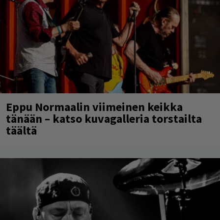
Eppu Normaalin viimeinen keikka
tänään – katso kuvagalleria torstailta
täältä