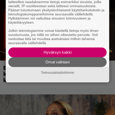
laitteellesi saadaksemme tietoja esimerkiksi sivuista, joilla
vierailit, IP-osoitteestasi sekä laitteesi ominaisuuksista.
Pääset tutustumaan yksityiskohtaisesti käyttötarkoituksiin ja
teknologiakumppaneihimme seuraavalla välilehdellä.
Hylkääminen voi vaikuttaa sivuston toimivuuteen ja
käytettävyyteen.
Jotkin teknologiamme voivat käsitellä tietoja myös ilman
suostumusta, jos niillä on siihen oikeutettu peruste. Voit
vastustaa tätä tai muuttaa asetuksiasi milloin tahansa
seuraavalla välilehdellä.
Hyväksyn kaikki
Omat valintani
Eppu Normaali soitti viimeisen
keikkansa – nämä kappaleet sillä
Tietosuojakäytäntömme
kuultiin