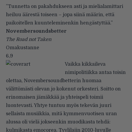
”Tunnetta on pakahdukseen asti ja mielialamittari
heiluu äärestä toiseen – jopa siinä määrin, että
paikoitellen kuunteleminenkin hengästyttää.”
Novembersoundsbetter
The Road not Taken
Omakustanne
6,9
Vaikka kikkaileva
nimipolitiikka antaa toisin
olettaa, Novembersoundbetterin huomaa
välittömästi olevan jo kokenut orkesteri. Soitto on
erinomaisen jämäkkää ja yhteispeli toimii
luontevasti. Yhtye tuntuu myös tekevän juuri
sellaista musiikkia, mitä kymmenvuotisen uran
alussa oli vielä jokseenkin muodikasta tehdä:
kulmikasta emocorea. Tyylilajin 2010-luvulle