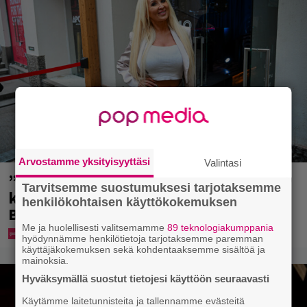
Arvostamme yksityisyyttäsi
Valintasi
”Mitä isompi vehje, sen paremmin
Tarvitsemme suostumuksesi tarjotaksemme
kulkee” – Susanna Penttilä suuntasi
henkilökohtaisen käyttökokemuksen
Bangbussinsa Helsingin keskustaan
Me ja huolellisesti valitsemamme
89 teknologiakumppania
hyödynnämme henkilötietoja tarjotaksemme paremman
käyttäjäkokemuksen sekä kohdentaaksemme sisältöä ja
mainoksia.
Hyväksymällä suostut tietojesi käyttöön seuraavasti
Käytämme laitetunnisteita ja tallennamme evästeitä