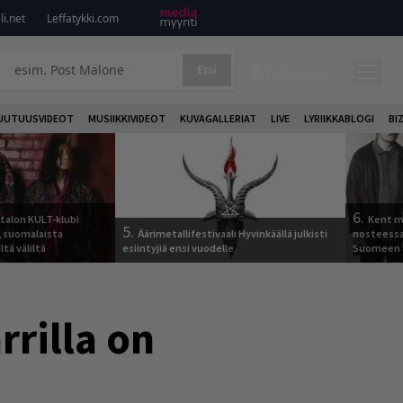
i.net
Leffatykki.com
Etsi
KIRJAUDU
UUTUUSVIDEOT
MUSIIKKIVIDEOT
KUVAGALLERIAT
LIVE
LYRIIKKABLOGI
BI
6.
italon KULT-klubi
Kent ma
5.
a, suomalaista
Äärimetallifestivaali Hyvinkäällä julkisti
nosteessa
ltä väliltä
esiintyjiä ensi vuodelle
Suomeen
rrilla on