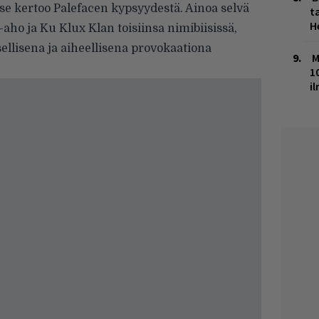
 se kertoo Palefacen kypsyydestä. Ainoa selvä
ta
H
-aho ja Ku Klux Klan toisiinsa nimibiisissä,
sellisena ja aiheellisena provokaationa
M
1
i