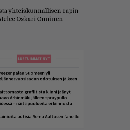
sta yhteiskunnallisen rapin
stelee Oskari Onninen
LUETUIMMAT NYT
eezer palaa Suomeen yli
eljännesvuosisadan odotuksen jälkeen
aittomasta graffitista kiinni jäänyt
aavo Arhinmäki jälleen spraypullo
ädessä – näitä puolueita ei kiinnosta
ainioita uutisia Remu Aaltosen faneille