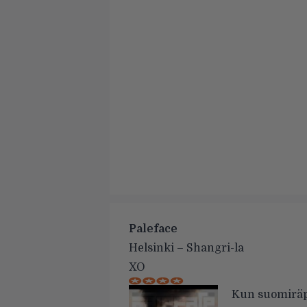
Paleface
Helsinki – Shangri-la
XO
Kun suomiräpp