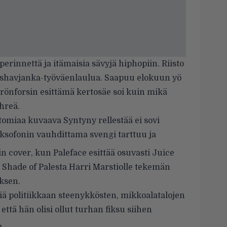
perinnettä ja itämaisia sävyjä hiphopiin. Riisto
Warshavjanka-työväenlaulua. Saapuu elokuun yö
rönforsin esittämä kertosäe soi kuin mikä
hreä.
tomiaa kuvaava Syntyny rellestää ei sovi
ksofonin vauhdittama svengi tarttuu ja
n cover, kun Paleface esittää osuvasti Juice
Shade of Palesta Harri Marstiolle tekemän
ksen.
kiä politiikkaan steenykkösten, mikkoalatalojen
 että hän olisi ollut turhan fiksu siihen