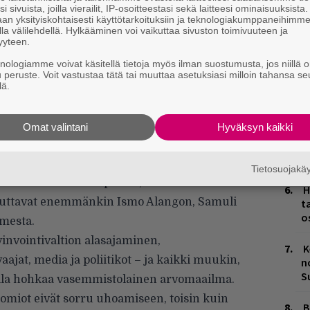
i sivuista, joilla vierailit, IP-osoitteestasi sekä laitteesi ominaisuuksista
es
an yksityiskohtaisesti käyttötarkoituksiin ja teknologiakumppaneihimm
la välilehdellä. Hylkääminen voi vaikuttaa sivuston toimivuuteen ja
L
yyteen.
P
knologiamme voivat käsitellä tietoja myös ilman suostumusta, jos niillä o
k
u peruste. Voit vastustaa tätä tai muuttaa asetuksiasi milloin tahansa se
lä.
J
H
k
Omat valintani
Hyväksyn kaikki
älkeen Paleface ja Asa putoavat molemmat
M
roon, heidän tyylinsä eroavat toisistaan
Tietosuojak
ko runollisimmasta päästä, Palefacen selkeät
H
tuttavat enemmänkin Ismo Alangon, Samuli
t
o
omesta.
nvointivaltion alasajaminen,
K
ajat, media ja poliitikot – ja kaikki muukin,
n
S
alla hohkaa vasemmistolainen arvomaailma.
omiot eivät sorru uhoamiseen, toisin kuin
B