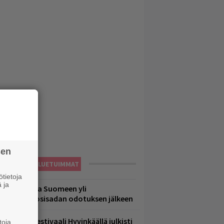
sen
LUETUIMMAT
tietoja
 ja
eezer palaa Suomeen yli
eljännesvuosisadan odotuksen jälkeen
ärimetallifestivaali Hyvinkäällä julkisti
toja