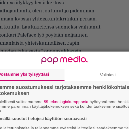
öidensä älykkyydestä kertova
altiojauhanta, olen joutunut jo pidemmän
maan kypsän yhteiskuntakritiikin perään.
n kuultu. Laulukielensä suomeksi vaihtanut
onkari Paleface lyö pöytään neljännen
samanlaista yhteiskunnallisen rapin
vuoden takaisesta Loppuasukkaasta.
vostamme yksityisyyttäsi
Valintasi
semme suostumuksesi tarjotaksemme henkilökohtai
ökokemuksen
lellisesti valitsemamme
89 teknologiakumppania
hyödynnämme henkilö
semme paremman käyttäjäkokemuksen sekä kohdentaaksemme sisältöä
W
a.
n
ällä suostut tietojesi käyttöön seuraavasti
Ä
laitetunnisteita ja tallennamme evästeitä laitteellesi saadaksemme tie