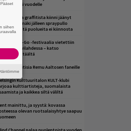
. Pääset
iintyjiä ensi vuodelle
e
aittomasta graffitista kiinni jäänyt
aavo Arhinmäki jälleen spraypullo
n siihen
ädessä – näitä puolueita ei kiinnosta
uraavalla
ytäkesä Go-Go -festivaalia vietettiin
elsingin Suvilahdessa – katso
uvagalleria täältä
ainioita uutisia Remu Aaltosen faneille
äytäntömme
elsingin Kulttuuritalon KULT-klubi
arjoaa kulttiartisteja, suomalaista
saamista ja kaikkea siltä väliltä
ent mainittu, ja syystä: kovassa
osteessa olevan ruotsalaisyhtye saapuu
uomeen
lind Channel palaa puolentoista vuoden