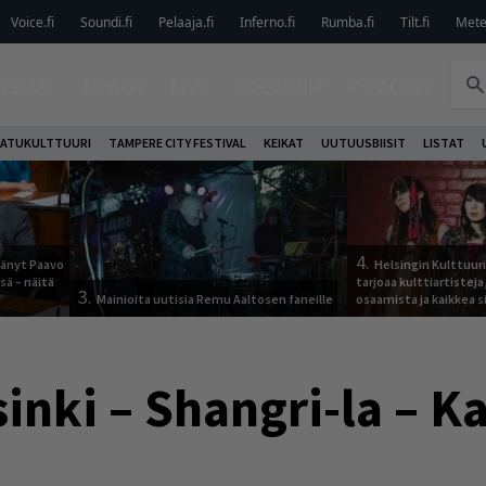
Voice.fi
Soundi.fi
Pelaaja.fi
Inferno.fi
Rumba.fi
Tilt.fi
Metel
TELUT
ARVIOT
LIVE
KOLUMNIT
PODCAST
ATUKULTTUURI
TAMPERE CITY FESTIVAL
KEIKAT
UUTUUSBIISIT
LISTAT
4.
jäänyt Paavo
Helsingin Kulttuur
sä – näitä
tarjoaa kulttiartistej
3.
Mainioita uutisia Remu Aaltosen faneille
osaamista ja kaikkea si
inki – Shangri-la – Ka