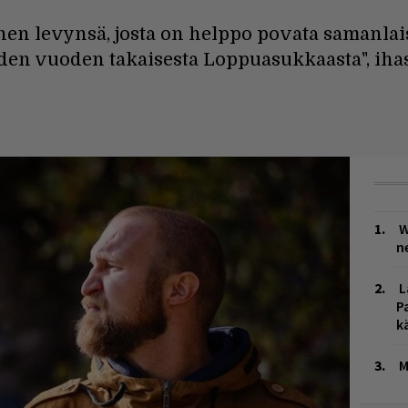
nen levynsä, josta on helppo povata samanlai
den vuoden takaisesta Loppuasukkaasta", iha
W
n
L
P
k
M