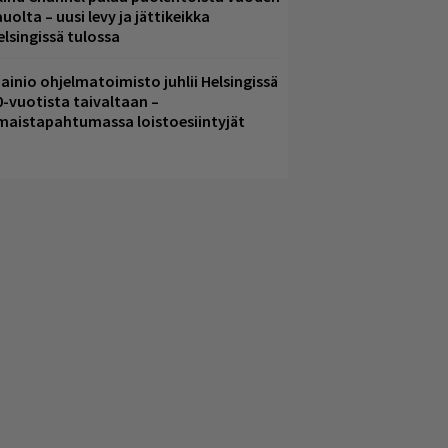
uolta – uusi levy ja jättikeikka
elsingissä tulossa
ainio ohjelmatoimisto juhlii Helsingissä
0-vuotista taivaltaan –
lmaistapahtumassa loistoesiintyjät