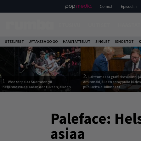
Como.fi
Episodi.fi
ETUSIVU
UUTISET
HAASTAT
STEELFEST
JYTÄKESÄ GO GO
HAASTATTELUT
SINGLET
IGNOSTOT
K
2.
Laittomasta graffitista kiinni 
1.
Weezer palaa Suomeen yli
Arhinmäki jälleen spraypullo kädes
neljännesvuosisadan odotuksen jälkeen
puolueita ei kiinnosta
Paleface: Hels
asiaa