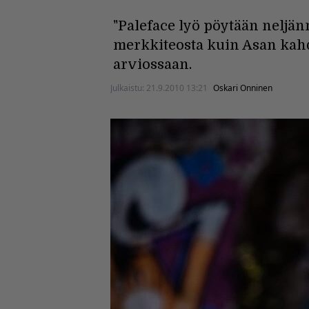
"Paleface lyö pöytään neljän
merkkiteosta kuin Asan kah
arviossaan.
Julkaistu:
21.9.2010 13:21
Oskari Onninen