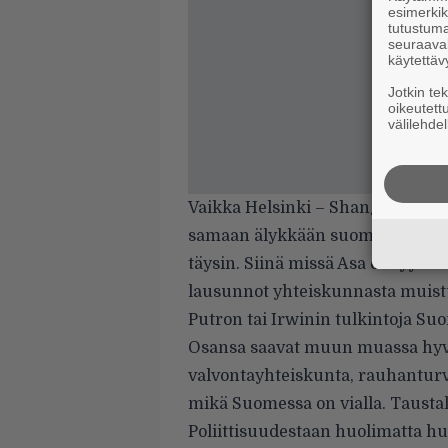
esimerkiks
tutustuma
seuraaval
käytettäv
Jotkin te
oikeutett
välilehdel
Vaikka Helsinki – Shangri-lan j
samaan älykkään suomirapin loke
täysin. Siinä missä Asa on lyyrik
lausunnot yhteiskunnasta muis
Putron tai Irwinin tulkintoja Su
Osansa saavat muun muassa hyvi
valvontayhteiskunta, rauhanturva
mikä Suomessa on vialla. Taust
Poliittisuudestaan huolimatta hu