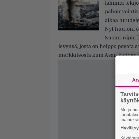
lähinnä tekij
pahoinvointiv
aikaa huudele
Nyt huutoni o
Suomi-räpin k
levynsä, josta on helppo povata 
merkkiteosta kuin Asan kahden 
Ar
Tarvit
käytt
Me ja huo
tarjotak
mainoksi
Hyväksym
Käytämme 