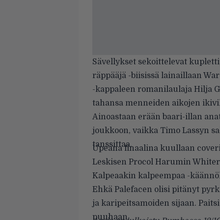
Sävellykset sekoittelevat kupletti
räppääjä -biisissä lainaillaan 
-kappaleen romanilaulaja Hilja G
tahansa menneiden aikojen ikivi
Ainoastaan erään baari-illan ana
joukkoon, vaikka Timo Lassyn sa
tanssittaa.
Upeana finaalina kuullaan coveri
Leskisen Procol Harumin Whiter 
Kalpeaakin kalpeempaa -käännö
Ehkä Palefacen olisi pitänyt pyr
ja karipeitsamoiden sijaan. Paitsi
puuhaan.