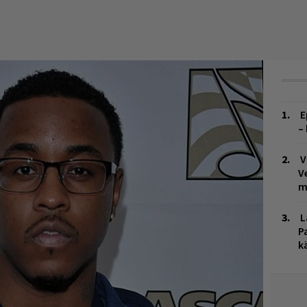
E
–
V
V
m
L
P
k