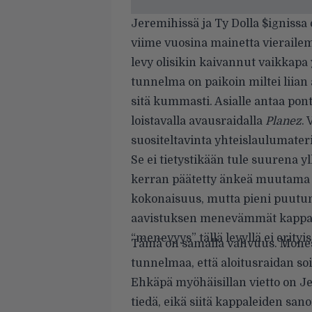
Jeremihissä ja Ty Dolla $ignissa
viime vuosina mainetta vieraile
levy olisikin kaivannut vaikkapa
tunnelma on paikoin miltei liian a
sitä kummasti. Asialle antaa pon
loistavalla avausraidalla
Planez
. 
suositeltavinta yhteislaulumateri
Se ei tietystikään tule suurena yll
kerran päätetty änkeä muutama 
kokonaisuus, mutta pieni puutumi
aavistuksen menevämmät kappal
“menevyys” tällä levyllä ei erityi
Tämä on samalla vahvuus. Moness
tunnelmaa, että aloitusraidan so
Ehkäpä myöhäisillan vietto on Je
tiedä, eikä siitä kappaleiden sa