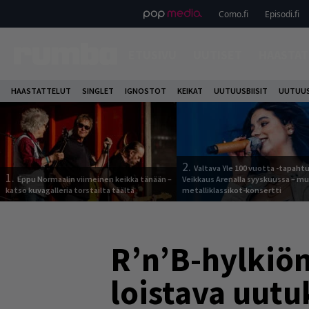
Como.fi
Episodi.fi
ETUSIVU
UUTISET
HAASTAT
HAASTATTELUT
SINGLET
IGNOSTOT
KEIKAT
UUTUUSBIISIT
UUTUUS
2.
Valtava Yle 100 vuotta -tapah
1.
Eppu Normaalin viimeinen keikka tänään –
Veikkaus Arenalla syyskuussa – m
katso kuvagalleria torstailta täältä
metalliklassikot-konsertti
R’n’B-hylkiön
loistava uut