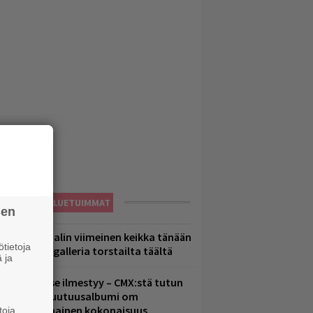
LUETUIMMAT
sen
ppu Normaalin viimeinen keikka tänään
tietoja
 katso kuvagalleria torstailta täältä
 ja
uomenna se ilmestyy – CMX:stä tutun
.W. Yrjänän uutuusalbumi om
ammuttimainen kokonaisuus
toja