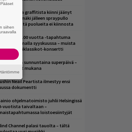
. Pääset
e
aittomasta graffitista kiinni jäänyt
aavo Arhinmäki jälleen spraypullo
ädessä – näitä puolueita ei kiinnosta
n siihen
uraavalla
altava Yle 100 vuotta -tapahtuma
eikkaus Arenalla syyskuussa – muista
yös metalliklassikot-konsertti
ampereella sunnuntaina superpäivä –
ämä artistit mukana
äytäntömme
ushin Neail Peartista ilmestyy ensi
uussa dokumentti
ainio ohjelmatoimisto juhlii Helsingissä
0-vuotista taivaltaan –
lmaistapahtumassa loistoesiintyjät
lind Channel palasi tauolta – tältä
uulostaa uusi musiikki