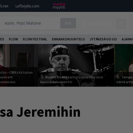
i.net
Leffatykki.com
Etsi
KIRJAUDU
NES
FLOW
FLOW FESTIVAL
ENNAKKOKUUNTELU
JYTÄKESÄ GO GO
AJANK
tyy – CMX:stä tutun
5.
6.
lbumi om
Rushin Neail Peartista ilmestyy ensi
Tamper
onaisuus
kuussa dokumentti
nämä arti
ssa Jeremihin