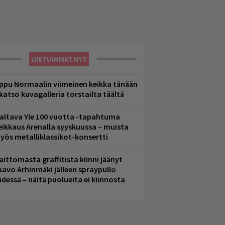
LUETUIMMAT NYT
ppu Normaalin viimeinen keikka tänään
 katso kuvagalleria torstailta täältä
altava Yle 100 vuotta -tapahtuma
eikkaus Arenalla syyskuussa – muista
yös metalliklassikot-konsertti
aittomasta graffitista kiinni jäänyt
aavo Arhinmäki jälleen spraypullo
ädessä – näitä puolueita ei kiinnosta