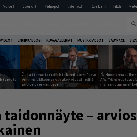
Voice.fi
Soundi.fi
Pelaaja.fi
Inferno.fi
Rumba.fi
Tilt.fi
Metel
TELUT
ARVIOT
LIVE
KOLUMNIT
PODCAST
VIDEOT
LYRIIKKABLOGI
KUVAGALLERIAT
MUSIIKKIVIDEOT
BABYFACE
BIZ
3.
4.
tuma
Laittomasta graffitista kiinni jäänyt Paavo
Huomenna se ilmes
uista myös
Arhinmäki jälleen spraypullo kädessä – näitä
A.W. Yrjänän uutuusa
puolueita ei kiinnosta
mammuttimainen kok
 taidonnäyte – arvio
ukainen