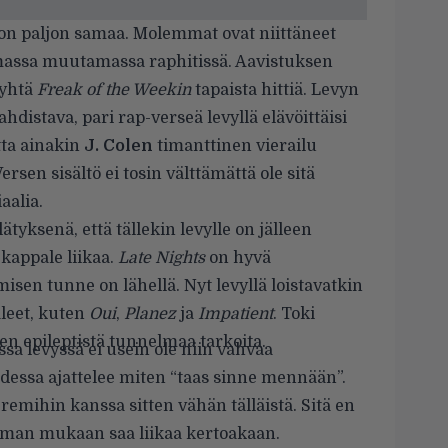
 on paljon samaa. Molemmat ovat niittäneet
massa muutamassa raphitissä. Aavistuksen
 yhtä
Freak of the Weekin
tapaista hittiä. Levyn
hdistava, pari rap-verseä levyllä elävöittäisi
tta ainakin
J. Colen
timanttinen vierailu
Versen sisältö ei tosin välttämättä ole sitä
aalia.
ätyksenä, että tällekin levylle on jälleen
kappale liikaa.
Late Nights
on hyvä
sen tunne on lähellä. Nyt levyllä loistavatkin
eet, kuten
Oui
,
Planez
ja
Impatient
. Toki
sen epileptistä tunnelmaa tarkoita.
a levyssä ei usein ole niin vahvaa
idessa ajattelee miten “taas sinne mennään”.
remihin kanssa sitten vähän tälläistä. Sitä en
noman mukaan saa liikaa kertoakaan.