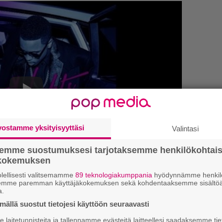
vostamme yksityisyyttäsi
Valintasi
semme suostumuksesi tarjotaksemme henkilökohtai
ökokemuksen
E
lellisesti valitsemamme
89 teknologiakumppania
hyödynnämme henkilö
–
sa todennäköisesti
Birthday Sex
-hitistään
semme paremman käyttäjäkokemuksen sekä kohdentaaksemme sisältöä
a.
ten tunnetun
Jeremihin
edellisestä
H
ällä suostut tietojesi käyttöön seuraavasti
A
si vuotta. Muita julkaisuja mieheltä on toki
m
laitetunnisteita ja tallennamme evästeitä laitteellesi saadaksemme tie