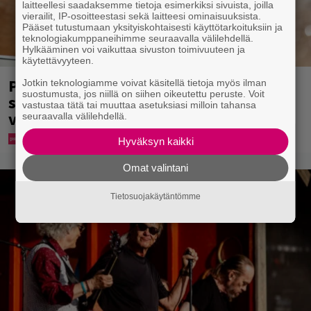
laitteellesi saadaksemme tietoja esimerkiksi sivuista, joilla
vierailit, IP-osoitteestasi sekä laitteesi ominaisuuksista.
Pääset tutustumaan yksityiskohtaisesti käyttötarkoituksiin ja
teknologiakumppaneihimme seuraavalla välilehdellä.
Hylkääminen voi vaikuttaa sivuston toimivuuteen ja
käytettävyyteen.
Pohjois-Korea neuvoo kansalaisiaan
Jotkin teknologiamme voivat käsitellä tietoja myös ilman
suostumusta, jos niillä on siihen oikeutettu peruste. Voit
selviämään helteistä syömällä
vastustaa tätä tai muuttaa asetuksiasi milloin tahansa
viilentävää koiraa
seuraavalla välilehdellä.
Hyväksyn kaikki
Omat valintani
Tietosuojakäytäntömme