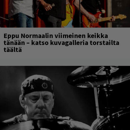
Eppu Normaalin viimeinen keikka
tänään – katso kuvagalleria torstailta
täältä