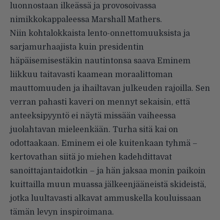
luonnostaan ilkeässä ja provosoivassa
nimikkokappaleessa Marshall Mathers.
Niin kohtalokkaista lento-onnettomuuksista ja
sarjamurhaajista kuin presidentin
häpäisemisestäkin nautintonsa saava Eminem
liikkuu taitavasti kaamean moraalittoman
mauttomuuden ja ihailtavan julkeuden rajoilla. Sen
verran pahasti kaveri on mennyt sekaisin, että
anteeksipyyntö ei näytä missään vaiheessa
juolahtavan mieleenkään. Turha sitä kai on
odottaakaan. Eminem ei ole kuitenkaan tyhmä –
kertovathan siitä jo miehen kadehdittavat
sanoittajantaidotkin – ja hän jaksaa monin paikoin
kuittailla muun muassa jälkeenjääneistä skideistä,
jotka luultavasti alkavat ammuskella kouluissaan
tämän levyn inspiroimana.