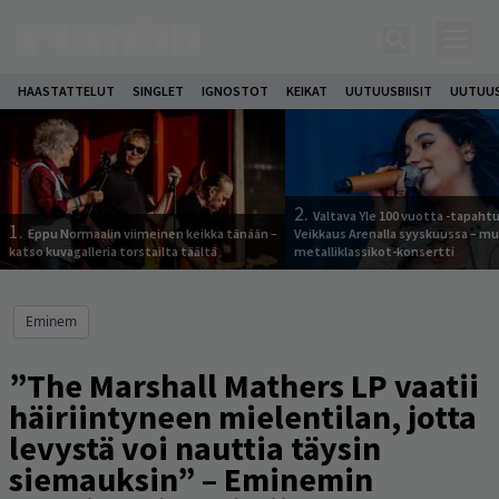
HAASTATTELUT
SINGLET
IGNOSTOT
KEIKAT
UUTUUSBIISIT
UUTUUS
2.
Valtava Yle 100 vuotta -tapah
1.
Eppu Normaalin viimeinen keikka tänään –
Veikkaus Arenalla syyskuussa – m
katso kuvagalleria torstailta täältä
metalliklassikot-konsertti
Eminem
”The Marshall Mathers LP vaatii
häiriintyneen mielentilan, jotta
levystä voi nauttia täysin
siemauksin” – Eminemin