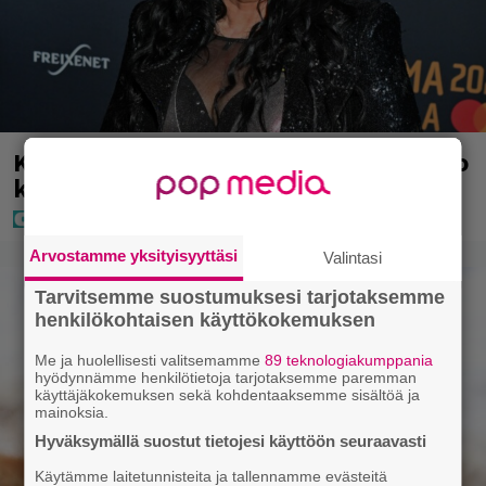
Kaija Koolta ikävä ilmoitus – Juha Tapio
kiirehti apuun
Arvostamme yksityisyyttäsi
Valintasi
Tarvitsemme suostumuksesi tarjotaksemme
henkilökohtaisen käyttökokemuksen
Me ja huolellisesti valitsemamme
89 teknologiakumppania
hyödynnämme henkilötietoja tarjotaksemme paremman
käyttäjäkokemuksen sekä kohdentaaksemme sisältöä ja
mainoksia.
Hyväksymällä suostut tietojesi käyttöön seuraavasti
Käytämme laitetunnisteita ja tallennamme evästeitä