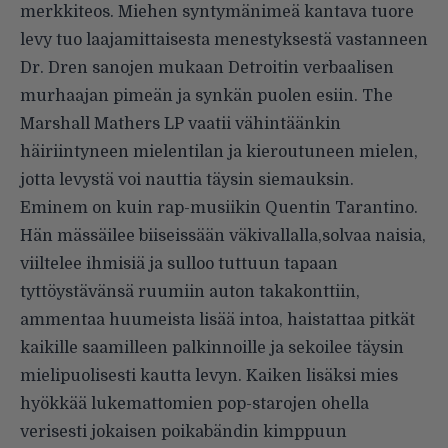
merkkiteos. Miehen syntymänimeä kantava tuore
levy tuo laajamittaisesta menestyksestä vastanneen
Dr. Dren sanojen mukaan Detroitin verbaalisen
murhaajan pimeän ja synkän puolen esiin. The
Marshall Mathers LP vaatii vähintäänkin
häiriintyneen mielentilan ja kieroutuneen mielen,
jotta levystä voi nauttia täysin siemauksin.
Eminem on kuin rap-musiikin Quentin Tarantino.
Hän mässäilee biiseissään väkivallalla,solvaa naisia,
viiltelee ihmisiä ja sulloo tuttuun tapaan
tyttöystävänsä ruumiin auton takakonttiin,
ammentaa huumeista lisää intoa, haistattaa pitkät
kaikille saamilleen palkinnoille ja sekoilee täysin
mielipuolisesti kautta levyn. Kaiken lisäksi mies
hyökkää lukemattomien pop-starojen ohella
verisesti jokaisen poikabändin kimppuun