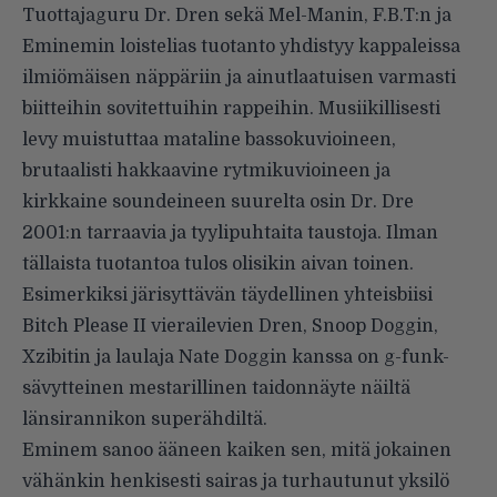
Tuottajaguru Dr. Dren sekä Mel-Manin, F.B.T:n ja
Eminemin loistelias tuotanto yhdistyy kappaleissa
ilmiömäisen näppäriin ja ainutlaatuisen varmasti
biitteihin sovitettuihin rappeihin. Musiikillisesti
levy muistuttaa mataline bassokuvioineen,
brutaalisti hakkaavine rytmikuvioineen ja
kirkkaine soundeineen suurelta osin Dr. Dre
2001:n tarraavia ja tyylipuhtaita taustoja. Ilman
tällaista tuotantoa tulos olisikin aivan toinen.
Esimerkiksi järisyttävän täydellinen yhteisbiisi
Bitch Please II vierailevien Dren, Snoop Doggin,
Xzibitin ja laulaja Nate Doggin kanssa on g-funk-
sävytteinen mestarillinen taidonnäyte näiltä
länsirannikon superähdiltä.
Eminem sanoo ääneen kaiken sen, mitä jokainen
vähänkin henkisesti sairas ja turhautunut yksilö