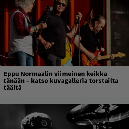
Eppu Normaalin viimeinen keikka
tänään – katso kuvagalleria torstailta
täältä