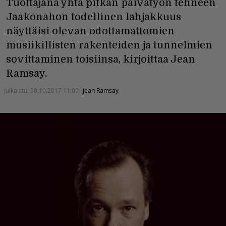
Tuottajana yhtä pitkän päivätyön tehneen
Jaakonahon todellinen lahjakkuus
näyttäisi olevan odottamattomien
musiikillisten rakenteiden ja tunnelmien
sovittaminen toisiinsa, kirjoittaa Jean
Ramsay.
Julkaistu:
30.10.2017 11:00
Jean Ramsay