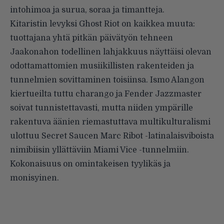
intohimoa ja surua, soraa ja timantteja.
Kitaristin levyksi Ghost Riot on kaikkea muuta:
tuottajana yhtä pitkän päivätyön tehneen
Jaakonahon todellinen lahjakkuus näyttäisi olevan
odottamattomien musiikillisten rakenteiden ja
tunnelmien sovittaminen toisiinsa. Ismo Alangon
kiertueilta tuttu charango ja Fender Jazzmaster
soivat tunnistettavasti, mutta niiden ympärille
rakentuva äänien riemastuttava multikulturalismi
ulottuu Secret Saucen Marc Ribot -latinalaisviboista
nimibiisin yllättäviin Miami Vice -tunnelmiin.
Kokonaisuus on omintakeisen tyylikäs ja
monisyinen.