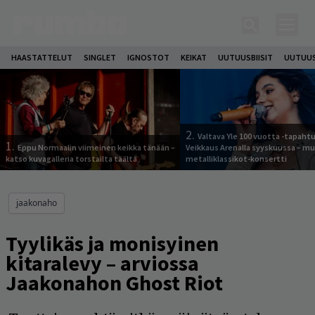
HAASTATTELUT
SINGLET
IGNOSTOT
KEIKAT
UUTUUSBIISIT
UUTUUS
2.
Valtava Yle 100 vuotta -tapah
1.
Eppu Normaalin viimeinen keikka tänään –
Veikkaus Arenalla syyskuussa – m
katso kuvagalleria torstailta täältä
metalliklassikot-konsertti
jaakonaho
Tyylikäs ja monisyinen
kitaralevy – arviossa
Jaakonahon Ghost Riot