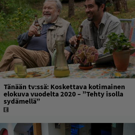
Tänään tv:ssä: Koskettava kotimainen
elokuva vuodelta 2020 – ”Tehty isolla
sydämellä”