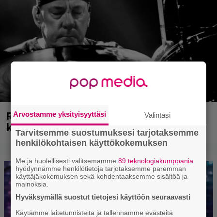
Rushin Neil Peartista ilmestyy ensi
Arvostamme yksityisyyttäsi
Valintasi
kuussa dokumentti
Tarvitsemme suostumuksesi tarjotaksemme
henkilökohtaisen käyttökokemuksen
Me ja huolellisesti valitsemamme
89 teknologiakumppania
hyödynnämme henkilötietoja tarjotaksemme paremman
käyttäjäkokemuksen sekä kohdentaaksemme sisältöä ja
mainoksia.
Hyväksymällä suostut tietojesi käyttöön seuraavasti
Käytämme laitetunnisteita ja tallennamme evästeitä