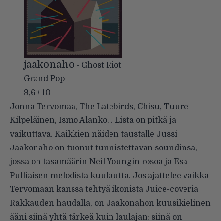
jaakonaho
- Ghost Riot
Grand Pop
9,6 / 10
Jonna Tervomaa, The Latebirds, Chisu, Tuure
Kilpeläinen, Ismo Alanko… Lista on pitkä ja
vaikuttava. Kaikkien näiden taustalle Jussi
Jaakonaho on tuonut tunnistettavan soundinsa,
jossa on tasamäärin Neil Youngin rosoa ja Esa
Pulliaisen melodista kuulautta. Jos ajattelee vaikka
Tervomaan kanssa tehtyä ikonista Juice-coveria
Rakkauden haudalla, on Jaakonahon kuusikielinen
ääni siinä yhtä tärkeä kuin laulajan: siinä on