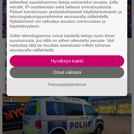
laitteellesi saadaksemme tietoja esimerkiksi sivuista, joilla
vierailit, IP-osoitteestasi sekä laitteesi ominaisuuksista.
Pääset tutustumaan yksityiskohtaisesti käyttötarkoituksiin ja
teknologiakumppaneihimme seuraavalla välilehdellä.
Hylkääminen voi vaikuttaa sivuston toimivuuteen ja
käytettävyyteen.
Jotkin teknologiamme voivat käsitellä tietoja myös ilman
suostumusta, jos niillä on siihen oikeutettu peruste. Voit
vastustaa tätä tai muuttaa asetuksiasi milloin tahansa
seuraavalla välilehdellä.
Hyväksyn kaikki
Omat valintani
Tietosuojakäytäntömme