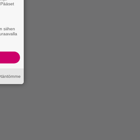
. Pääset
e
n siihen
uraavalla
äytäntömme