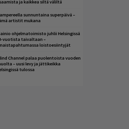
saamista ja kaikkea siltä väliltä
ampereella sunnuntaina superpäivä –
ämä artistit mukana
ainio ohjelmatoimisto juhlii Helsingissä
0-vuotista taivaltaan –
lmaistapahtumassa loistoesiintyjät
lind Channel palaa puolentoista vuoden
uolta – uusi levy ja jättikeikka
elsingissä tulossa