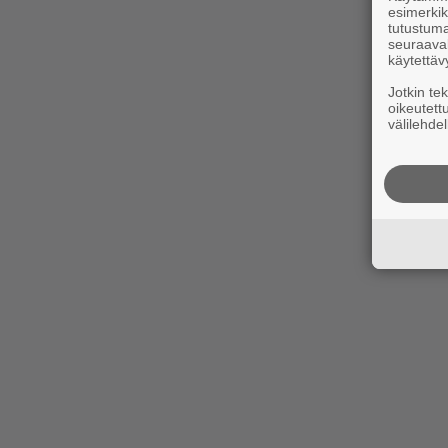
esimerkiks
tutustuma
seuraaval
käytettäv
Jotkin te
oikeutett
välilehdel