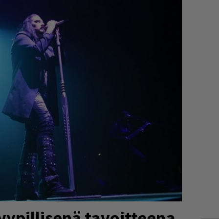
ypillisenä tavoitteena