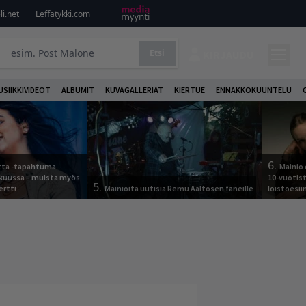
i.net
Leffatykki.com
Etsi
KIRJAUDU
USIIKKIVIDEOT
ALBUMIT
KUVAGALLERIAT
KIERTUE
ENNAKKOKUUNTELU
6.
otta -tapahtuma
Mainio 
skuussa – muista myös
10-vuotis
5.
ertti
Mainioita uutisia Remu Aaltosen faneille
loistoesii