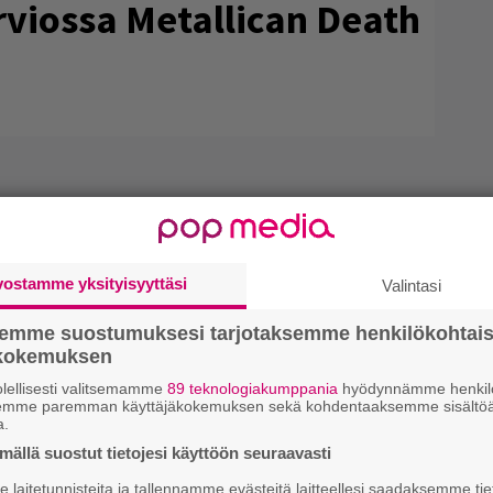
arviossa Metallican Death
vostamme yksityisyyttäsi
Valintasi
semme suostumuksesi tarjotaksemme henkilökohtai
ökokemuksen
lellisesti valitsemamme
89 teknologiakumppania
hyödynnämme henkilö
semme paremman käyttäjäkokemuksen sekä kohdentaaksemme sisältöä
a.
ällä suostut tietojesi käyttöön seuraavasti
laitetunnisteita ja tallennamme evästeitä laitteellesi saadaksemme tie