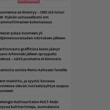
LUETUIMMAT
uomenna se ilmestyy – CMX:stä tutun
.W. Yrjänän uutuusalbumi om
ammuttimainen kokonaisuus
eezer palaa Suomeen yli
eljännesvuosisadan odotuksen jälkeen
aittomasta graffitista kiinni jäänyt
aavo Arhinmäki jälleen spraypullo
ädessä – näitä puolueita ei kiinnosta
ainioita uutisia Remu Aaltosen faneille
ent mainittu, ja syystä: kovassa
osteessa olevan ruotsalaisyhtye saapuu
uomeen
elsingin Kulttuuritalon KULT-klubi
arjoaa kulttiartisteja, suomalaista