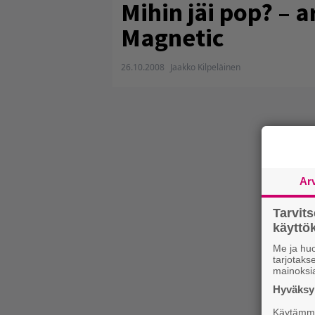
Mihin jäi pop? – 
Magnetic
26.10.2008
Jaakko Kilpeläinen
Ar
Tarvit
käytt
Me ja huo
tarjotak
mainoksi
Hyväksym
Käytämme 