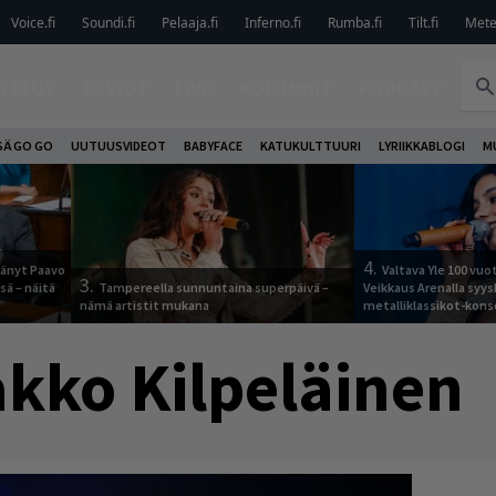
Voice.fi
Soundi.fi
Pelaaja.fi
Inferno.fi
Rumba.fi
Tilt.fi
Metel
TELUT
ARVIOT
LIVE
KOLUMNIT
PODCAST
SÄ GO GO
UUTUUSVIDEOT
BABYFACE
KATUKULTTUURI
LYRIIKKABLOGI
M
4.
jäänyt Paavo
Valtava Yle 100 vu
3.
sä – näitä
Tampereella sunnuntaina superpäivä –
Veikkaus Arenalla syy
nämä artistit mukana
metalliklassikot-kons
kko Kilpeläinen