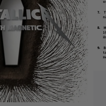
o
T
n
M
1
i
B
ta
H