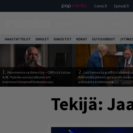
Como.fi
Episodi.fi
ETUSIVU
UUTISET
HAASTAT
HAASTATTELUT
SINGLET
IGNOSTOT
KEIKAT
UUTUUSBIISIT
JYTÄKE
1.
2.
Huomenna se ilmestyy – CMX:stä tutun
Laittomasta graffitista kiinni 
A.W. Yrjänän uutuusalbumi om
Arhinmäki jälleen spraypullo kädes
mammuttimainen kokonaisuus
puolueita ei kiinnosta
Tekijä:
Jaa