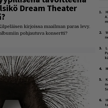
ylsikö Dream Theater
H
ä?
A
m
lpeläisen kirjoissa maailman paras levy.
W
 albumiin pohjautuva konsertti?
n
L
P
k
M
K
n
S
H
t