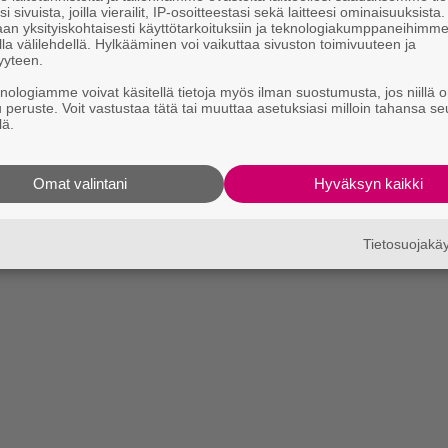
i sivuista, joilla vierailit, IP-osoitteestasi sekä laitteesi ominaisuuksista
an yksityiskohtaisesti käyttötarkoituksiin ja teknologiakumppaneihimm
la välilehdellä. Hylkääminen voi vaikuttaa sivuston toimivuuteen ja
yyteen.
knologiamme voivat käsitellä tietoja myös ilman suostumusta, jos niillä o
u peruste. Voit vastustaa tätä tai muuttaa asetuksiasi milloin tahansa se
lä.
Omat valintani
Hyväksyn kaikki
Tietosuojak