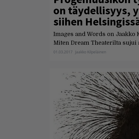
on täydellisyys, 
siihen Helsingiss
Images and Words on Jaakko Ki
Miten Dream Theaterilta sujui
01.03.2017
Jaakko Kilpeläinen