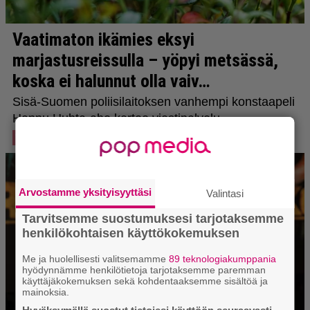
Arvostamme yksityisyyttäsi
Valintasi
Tarvitsemme suostumuksesi tarjotaksemme
henkilökohtaisen käyttökokemuksen
Me ja huolellisesti valitsemamme
89 teknologiakumppania
hyödynnämme henkilötietoja tarjotaksemme paremman
käyttäjäkokemuksen sekä kohdentaaksemme sisältöä ja
mainoksia.