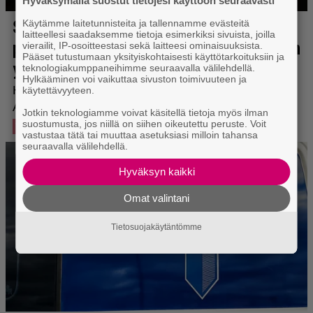
Hyväksymällä suostut tietojesi käyttöön seuraavasti
Käytämme laitetunnisteita ja tallennamme evästeitä
laitteellesi saadaksemme tietoja esimerkiksi sivuista, joilla
vierailit, IP-osoitteestasi sekä laitteesi ominaisuuksista.
Pääset tutustumaan yksityiskohtaisesti käyttötarkoituksiin ja
teknologiakumppaneihimme seuraavalla välilehdellä.
Hylkääminen voi vaikuttaa sivuston toimivuuteen ja
käytettävyyteen.
Jotkin teknologiamme voivat käsitellä tietoja myös ilman
suostumusta, jos niillä on siihen oikeutettu peruste. Voit
vastustaa tätä tai muuttaa asetuksiasi milloin tahansa
seuraavalla välilehdellä.
Hyväksyn kaikki
Omat valintani
Tietosuojakäytäntömme