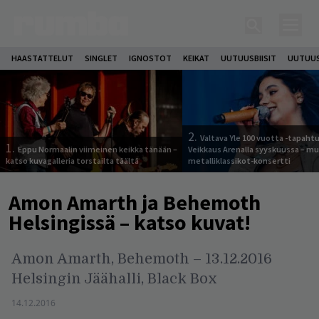
HAASTATTELUT
SINGLET
IGNOSTOT
KEIKAT
UUTUUSBIISIT
UUTUUS
2.
Valtava Yle 100 vuotta -tapah
1.
Eppu Normaalin viimeinen keikka tänään –
Veikkaus Arenalla syyskuussa – m
katso kuvagalleria torstailta täältä
metalliklassikot-konsertti
Amon Amarth ja Behemoth
Helsingissä – katso kuvat!
Amon Amarth, Behemoth – 13.12.2016
Helsingin Jäähalli, Black Box
14.12.2016