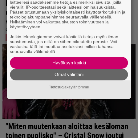
laitteellesi saadaksemme tietoja esimerkiksi sivuista, joilla
vierailit, IP-osoitteestasi sekä laitteesi ominaisuuksista.
Pääset tutustumaan yksityiskohtaisesti käyttötarkoituksiin ja
teknologiakumppaneihimme seuraavalla välilehdellä.
Hylkääminen voi vaikuttaa sivuston toimivuuteen ja
käytettävyyteen.
Jotkin teknologiamme voivat käsitellä tietoja myös ilman
suostumusta, jos niillä on siihen oikeutettu peruste. Voit
vastustaa tätä tai muuttaa asetuksiasi milloin tahansa
seuraavalla välilehdellä.
Hyväksyn kaikki
Omat valintani
Tietosuojakäytäntömme