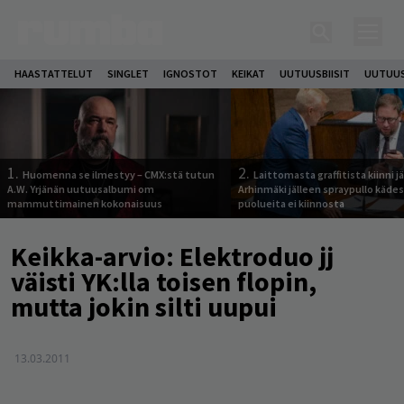
HAASTATTELUT
SINGLET
IGNOSTOT
KEIKAT
UUTUUSBIISIT
UUTUUS
1.
2.
Huomenna se ilmestyy – CMX:stä tutun
Laittomasta graffitista kiinni 
A.W. Yrjänän uutuusalbumi om
Arhinmäki jälleen spraypullo kädes
mammuttimainen kokonaisuus
puolueita ei kiinnosta
Keikka-arvio: Elektroduo jj
väisti YK:lla toisen flopin,
mutta jokin silti uupui
13.03.2011