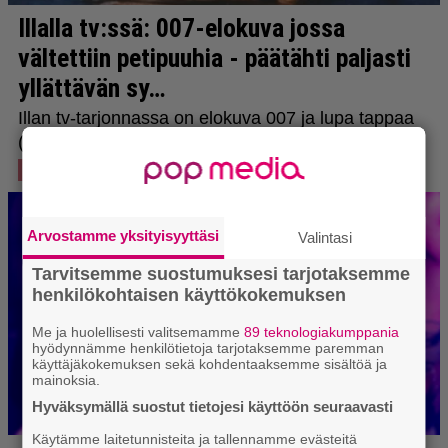
Arvostamme yksityisyyttäsi
Valintasi
Tarvitsemme suostumuksesi tarjotaksemme
henkilökohtaisen käyttökokemuksen
Me ja huolellisesti valitsemamme
89 teknologiakumppania
hyödynnämme henkilötietoja tarjotaksemme paremman
käyttäjäkokemuksen sekä kohdentaaksemme sisältöä ja
mainoksia.
Hyväksymällä suostut tietojesi käyttöön seuraavasti
Käytämme laitetunnisteita ja tallennamme evästeitä