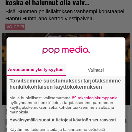
Arvostamme yksityisyyttäsi
Valintasi
Tarvitsemme suostumuksesi tarjotaksemme
henkilökohtaisen käyttökokemuksen
Me ja huolellisesti valitsemamme
89 teknologiakumppania
hyödynnämme henkilötietoja tarjotaksemme paremman
käyttäjäkokemuksen sekä kohdentaaksemme sisältöä ja
mainoksia.
Hyväksymällä suostut tietojesi käyttöön seuraavasti
Käytämme laitetunnisteita ja tallennamme evästeitä