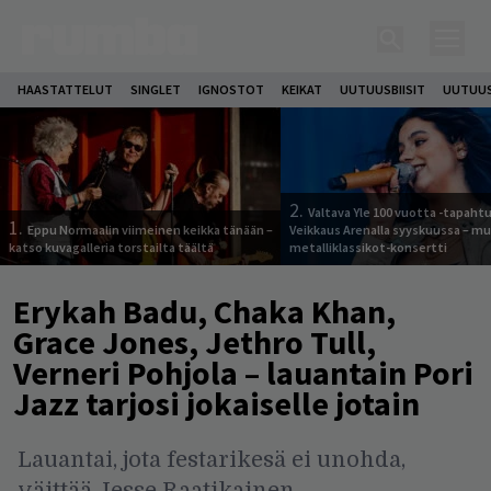
HAASTATTELUT
SINGLET
IGNOSTOT
KEIKAT
UUTUUSBIISIT
UUTUUS
2.
Valtava Yle 100 vuotta -tapah
1.
Eppu Normaalin viimeinen keikka tänään –
Veikkaus Arenalla syyskuussa – m
katso kuvagalleria torstailta täältä
metalliklassikot-konsertti
Erykah Badu, Chaka Khan,
Grace Jones, Jethro Tull,
Verneri Pohjola – lauantain Pori
Jazz tarjosi jokaiselle jotain
Lauantai, jota festarikesä ei unohda,
väittää Jesse Raatikainen.