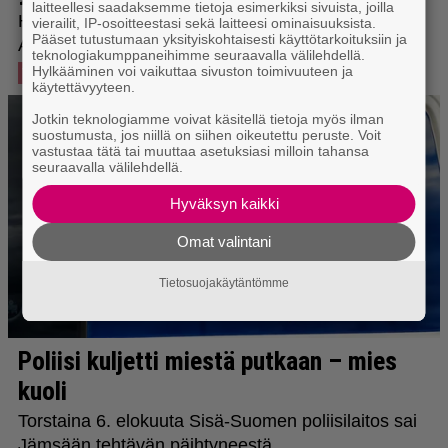
laitteellesi saadaksemme tietoja esimerkiksi sivuista, joilla
vierailit, IP-osoitteestasi sekä laitteesi ominaisuuksista.
Pääset tutustumaan yksityiskohtaisesti käyttötarkoituksiin ja
teknologiakumppaneihimme seuraavalla välilehdellä.
Hylkääminen voi vaikuttaa sivuston toimivuuteen ja
käytettävyyteen.
Jotkin teknologiamme voivat käsitellä tietoja myös ilman
suostumusta, jos niillä on siihen oikeutettu peruste. Voit
vastustaa tätä tai muuttaa asetuksiasi milloin tahansa
seuraavalla välilehdellä.
Hyväksyn kaikki
Omat valintani
Tietosuojakäytäntömme