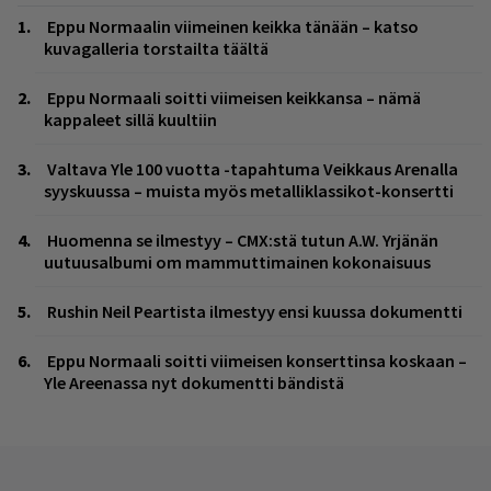
Eppu Normaalin viimeinen keikka tänään – katso
kuvagalleria torstailta täältä
Eppu Normaali soitti viimeisen keikkansa – nämä
kappaleet sillä kuultiin
Valtava Yle 100 vuotta -tapahtuma Veikkaus Arenalla
syyskuussa – muista myös metalliklassikot-konsertti
Huomenna se ilmestyy – CMX:stä tutun A.W. Yrjänän
uutuusalbumi om mammuttimainen kokonaisuus
Rushin Neil Peartista ilmestyy ensi kuussa dokumentti
Eppu Normaali soitti viimeisen konserttinsa koskaan –
Yle Areenassa nyt dokumentti bändistä