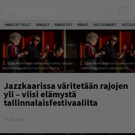
HAASTATTELUT
SINGLET
IGNOSTOT
KEIKAT
UUTUUSBIISIT
UUTUUS
1.
2.
Eppu Normaalin viimeinen keikka tänään –
Eppu Normaali soitti viimeisen
katso kuvagalleria torstailta täältä
– nämä kappaleet sillä kuultiin
Jazzkaarissa väritetään rajojen
yli – viisi elämystä
tallinnalaisfestivaalilta
01.05.2016