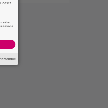
. Pääset
e
n siihen
uraavalla
äytäntömme