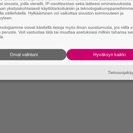
i sivuista, joilla vierailit, IP-osoitteestasi sekä laitteesi ominaisuuksista
an yksityiskohtaisesti käyttötarkoituksiin ja teknologiakumppaneihimm
la välilehdellä. Hylkääminen voi vaikuttaa sivuston toimivuuteen ja
yyteen.
knologiamme voivat käsitellä tietoja myös ilman suostumusta, jos niillä o
u peruste. Voit vastustaa tätä tai muuttaa asetuksiasi milloin tahansa se
lä.
Omat valintani
Hyväksyn kaikki
Tietosuojak