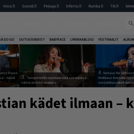
Voice.fi
Soundi.fi
Pelaaja.fi
Inferno.fi
Rumba.fi
Tilt.fi
Metel
TELUT
ARVIOT
LIVE
KOLUMNIT
PODCAST
SÄ GO GO
UUTUUSVIDEOT
BABYFACE
LYRIIKKABLOGI
FESTIVAALIT
ALBUM
4.
jäänyt Paavo
Valtava Yle 100 vu
3.
sä – näitä
Tampereella sunnuntaina superpäivä –
Veikkaus Arenalla syy
nämä artistit mukana
metalliklassikot-kons
stian kädet ilmaan – 