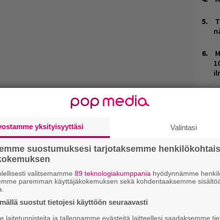
T
n
M
1
i
K
n
S
vostamme yksityisyyttäsi
Valintasi
V
V
semme suostumuksesi tarjotaksemme henkilökohtai
m
ökokemuksen
lellisesti valitsemamme
89 teknologiakumppania
hyödynnämme henkilö
H
semme paremman käyttäjäkokemuksen sekä kohdentaaksemme sisältöä
t
a.
o
ällä suostut tietojesi käyttöön seuraavasti
laitetunnisteita ja tallennamme evästeitä laitteellesi saadaksemme tie