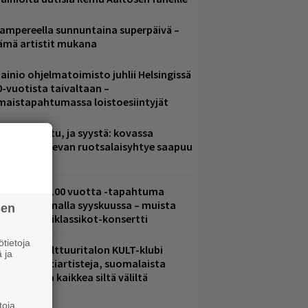
ampereella sunnuntaina superpäivä –
ämä artistit mukana
ainio ohjelmatoimisto juhlii Helsingissä
0-vuotista taivaltaan –
lmaistapahtumassa loistoesiintyjät
ent mainittu, ja syystä: kovassa
osteessa olevan ruotsalaisyhtye saapuu
uomeen
altava Yle 100 vuotta -tapahtuma
eikkaus Arenalla syyskuussa – muista
sen
yös metalliklassikot-konsertti
tietoja
elsingin Kulttuuritalon KULT-klubi
 ja
arjoaa kulttiartisteja, suomalaista
saamista ja kaikkea siltä väliltä
toja