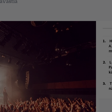
Tavastia
H
A
m
L
P
k
T
n