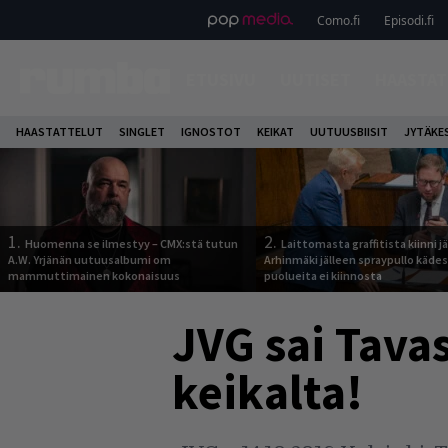
Como.fi
Episodi.fi
ETUSIVU
UUTISET
HAASTAT
HAASTATTELUT
SINGLET
IGNOSTOT
KEIKAT
UUTUUSBIISIT
JYTÄKE
1.
2.
Huomenna se ilmestyy – CMX:stä tutun
Laittomasta graffitista kiinni 
A.W. Yrjänän uutuusalbumi om
Arhinmäki jälleen spraypullo kädes
mammuttimainen kokonaisuus
puolueita ei kiinnosta
JVG sai Tava
keikalta!