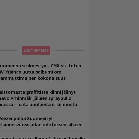
LUETUIMMAT
uomenna se ilmestyy – CMX:stä tutun
.W. Yrjänän uutuusalbumi om
ammuttimainen kokonaisuus
aittomasta graffitista kiinni jäänyt
aavo Arhinmäki jälleen spraypullo
ädessä – näitä puolueita ei kiinnosta
eezer palaa Suomeen yli
eljännesvuosisadan odotuksen jälkeen
ainioita uutisia Remu Aaltosen faneille