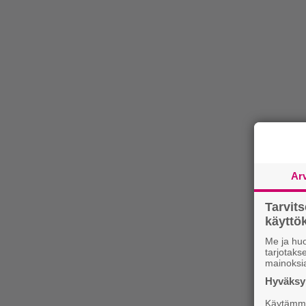
Ar
Tarvit
käytt
Me ja huo
tarjotak
mainoksi
Hyväksym
Käytämme 