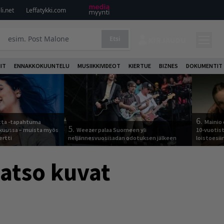
i.net
Leffatykki.com
Etsi
KIRJAUDU
IT
ENNAKKOKUUNTELU
MUSIIKKIVIDEOT
KIERTUE
BIZNES
DOKUMENTIT
6.
otta -tapahtuma
Mainio 
5.
skuussa – muista myös
Weezer palaa Suomeen yli
10-vuotis
ertti
neljännesvuosisadan odotuksen jälkeen
loistoesii
katso kuvat