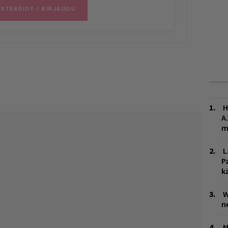
H
A
m
L
P
k
W
n
M