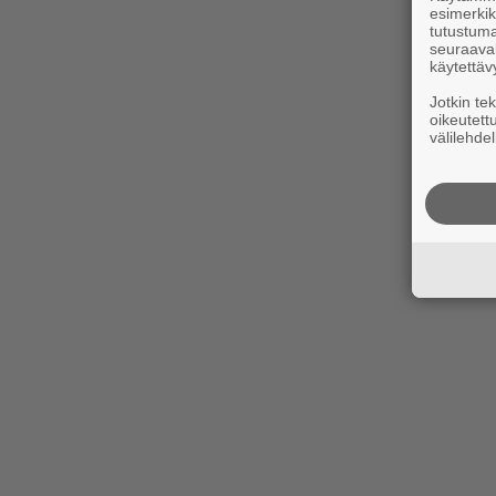
esimerkiks
tutustuma
seuraaval
käytettäv
Jotkin te
oikeutett
välilehdel