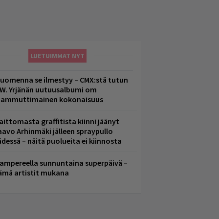
LUETUIMMAT NYT
uomenna se ilmestyy – CMX:stä tutun
.W. Yrjänän uutuusalbumi om
ammuttimainen kokonaisuus
aittomasta graffitista kiinni jäänyt
aavo Arhinmäki jälleen spraypullo
ädessä – näitä puolueita ei kiinnosta
ampereella sunnuntaina superpäivä –
ämä artistit mukana