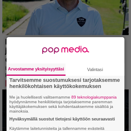
Arvostamme yksityisyyttäsi
Valintasi
Tarvitsemme suostumuksesi tarjotaksemme
henkilökohtaisen käyttökokemuksen
Me ja huolellisesti valitsemamme
89 teknologiakumppania
hyödynnämme henkilötietoja tarjotaksemme paremman
käyttäjäkokemuksen sekä kohdentaaksemme sisältöä ja
mainoksia.
Hyväksymällä suostut tietojesi käyttöön seuraavasti
Käytämme laitetunnisteita ja tallennamme evästeitä