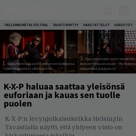
HELLSINKI METAL FESTIVAL
VAUHTI KIIHTYY
HAASTATTELUT
IGNOSTOT
2.
Eppu Normaali soitti viimeisen
1.
Eppu Normaali soitti viimeisen keikkansa
konserttinsa koskaan – Yle Areena
– nämä kappaleet sillä kuultiin
dokumentti bändistä
K-X-P haluaa saattaa yleisönsä
euforiaan ja kauas sen tuolle
puolen
K-X-P:n levynjulkaisukeikka Helsingin
Tavastialla näytti, että yhtyeen visio on
kirkastumassa joksikin