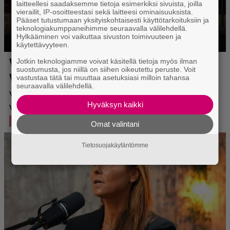
laitteellesi saadaksemme tietoja esimerkiksi sivuista, joilla
vierailit, IP-osoitteestasi sekä laitteesi ominaisuuksista.
Pääset tutustumaan yksityiskohtaisesti käyttötarkoituksiin ja
teknologiakumppaneihimme seuraavalla välilehdellä.
Hylkääminen voi vaikuttaa sivuston toimivuuteen ja
käytettävyyteen.
Jotkin teknologiamme voivat käsitellä tietoja myös ilman
suostumusta, jos niillä on siihen oikeutettu peruste. Voit
vastustaa tätä tai muuttaa asetuksiasi milloin tahansa
seuraavalla välilehdellä.
Hyväksyn kaikki
Omat valintani
Tietosuojakäytäntömme