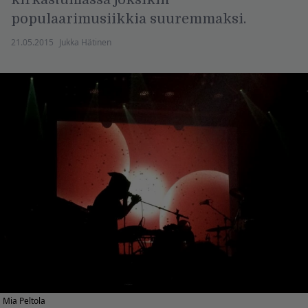
populaarimusiikkia suuremmaksi.
21.05.2015
Jukka Hätinen
Mia Peltola