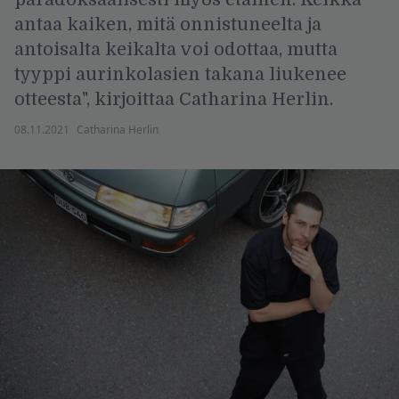
antaa kaiken, mitä onnistuneelta ja
antoisalta keikalta voi odottaa, mutta
tyyppi aurinkolasien takana liukenee
otteesta", kirjoittaa Catharina Herlin.
08.11.2021
Catharina Herlin