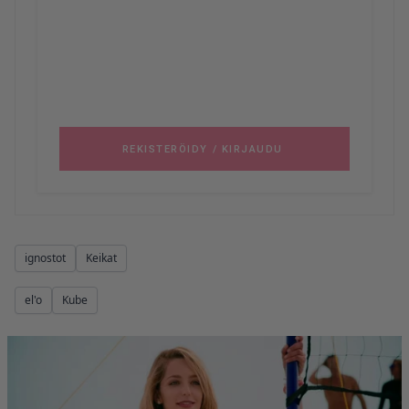
ignostot
Keikat
el'o
Kube