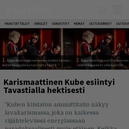
HAASTATTELUT
SINGLET
IGNOSTOT
KEIKAT
UUTUUSBIISIT
UUTUUS
1.
2.
Eppu Normaalin viimeinen keikka tänään –
Eppu Normaali soitti viimeisen
katso kuvagalleria torstailta täältä
– nämä kappaleet sillä kuultiin
Karismaattinen Kube esiintyi
Tavastialla hektisesti
"Kuben kiistaton ammattitaito näkyy
lavakarismassa, joka on kaikessa
räjähtelevässä energiassaan
paradoksaalisesti myös etäinen. Keikka