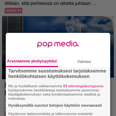
Arvostamme yksityisyyttäsi
Valintasi
Tarvitsemme suostumuksesi tarjotaksemme
henkilökohtaisen käyttökokemuksen
Me ja huolellisesti valitsemamme
89 teknologiakumppania
hyödynnämme henkilötietoja tarjotaksemme paremman
käyttäjäkokemuksen sekä kohdentaaksemme sisältöä ja
mainoksia.
Hyväksymällä suostut tietojesi käyttöön seuraavasti
Käytämme laitetunnisteita ja tallennamme evästeitä