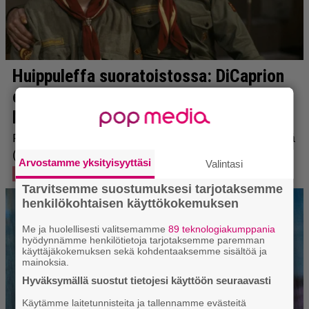
Arvostamme yksityisyyttäsi
Valintasi
Tarvitsemme suostumuksesi tarjotaksemme
henkilökohtaisen käyttökokemuksen
Me ja huolellisesti valitsemamme
89 teknologiakumppania
hyödynnämme henkilötietoja tarjotaksemme paremman
käyttäjäkokemuksen sekä kohdentaaksemme sisältöä ja
mainoksia.
Hyväksymällä suostut tietojesi käyttöön seuraavasti
Käytämme laitetunnisteita ja tallennamme evästeitä