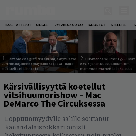
HAASTATTELUT
SINGLET
JYTÄKESÄ GO GO
IGNOSTOT
STEELFEST
K
1.
2.
Laittomasta graffitista kiinni jäänyt Paavo
Huomenna se ilmestyy – CMX:s
Arhinmäki jälleen spraypullo kädessä – näitä
A.W. Yrjänän uutuusalbumi om
puolueita ei kiinnosta
mammuttimainen kokonaisuus
Kärsivällisyyttä koetellut
vitsihuumorishow – Mac
DeMarco The Circuksessa
Loppuunmyydylle salille soittanut
kanandalaisrokkari omisti
kaksituntisesta keikastaan noin puolet