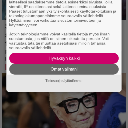
laitteellesi saadaksemme tietoja esimerkiksi sivuista, joilla
vierailit, IP-osoitteestasi sekä laitteesi ominaisuuksista.
Pääset tutustumaan yksityiskohtaisesti käyttötarkoituksiin ja
teknologiakumppaneihimme seuraavalla välilehdellä.
Hylkääminen voi vaikuttaa sivuston toimivuuteen ja
käytettävyyteen.
Jotkin teknologiamme voivat käsitellä tietoja myös ilman
suostumusta, jos niillä on siihen oikeutettu peruste. Voit
vastustaa tätä tai muuttaa asetuksiasi milloin tahansa
seuraavalla välilehdellä.
Hyväksyn kaikki
Omat valintani
Tietosuojakäytäntömme