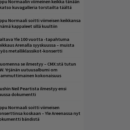
ppu Normaalin viimeinen keikka tänään
 katso kuvagalleria torstailta täältä
ppu Normaali soitti viimeisen keikkansa
 nämä kappaleet sillä kuultiin
altava Yle 100 vuotta -tapahtuma
eikkaus Arenalla syyskuussa – muista
yös metalliklassikot-konsertti
uomenna se ilmestyy – CMX:stä tutun
.W. Yrjänän uutuusalbumi om
ammuttimainen kokonaisuus
ushin Neil Peartista ilmestyy ensi
uussa dokumentti
ppu Normaali soitti viimeisen
onserttinsa koskaan – Yle Areenassa nyt
okumentti bändistä