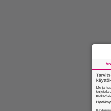
Ar
Tarvit
käytt
Me ja huo
tarjotak
mainoksi
Hyväksym
Käytämme 