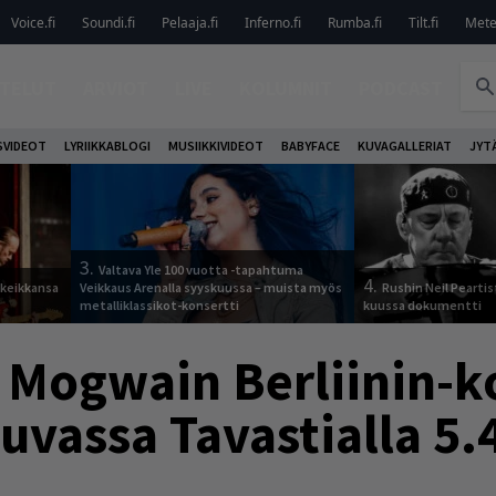
Voice.fi
Soundi.fi
Pelaaja.fi
Inferno.fi
Rumba.fi
Tilt.fi
Metel
TELUT
ARVIOT
LIVE
KOLUMNIT
PODCAST
VIDEOT
LYRIIKKABLOGI
MUSIIKKIVIDEOT
BABYFACE
KUVAGALLERIAT
JYT
3.
Valtava Yle 100 vuotta -tapahtuma
4.
 keikkansa
Veikkaus Arenalla syyskuussa – muista myös
Rushin Neil Peartis
metalliklassikot-konsertti
kuussa dokumentti
 Mogwain Berliinin-ko
luvassa Tavastialla 5.