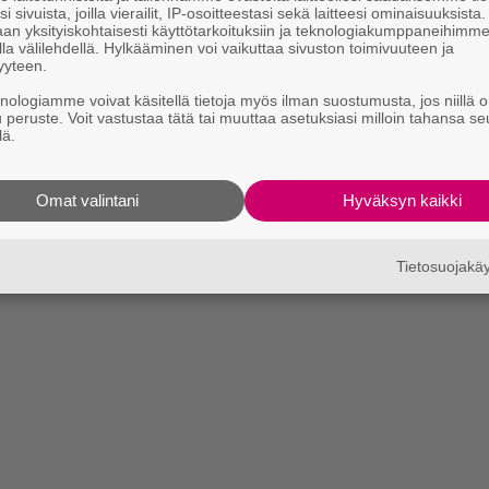
i sivuista, joilla vierailit, IP-osoitteestasi sekä laitteesi ominaisuuksista
an yksityiskohtaisesti käyttötarkoituksiin ja teknologiakumppaneihimm
la välilehdellä. Hylkääminen voi vaikuttaa sivuston toimivuuteen ja
yyteen.
knologiamme voivat käsitellä tietoja myös ilman suostumusta, jos niillä o
u peruste. Voit vastustaa tätä tai muuttaa asetuksiasi milloin tahansa se
lä.
Omat valintani
Hyväksyn kaikki
Tietosuojak