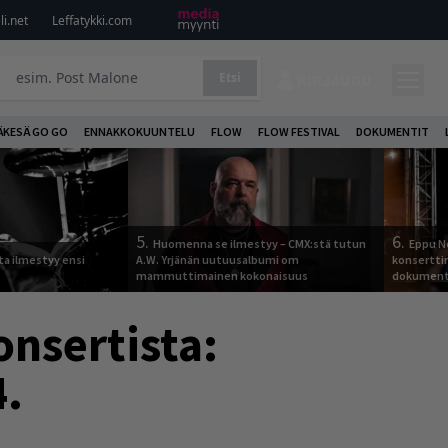
i.net
Leffatykki.com
Etsi
KIRJAUDU
ÄKESÄ GO GO
ENNAKKOKUUNTELU
FLOW
FLOW FESTIVAL
DOKUMENTIT
5.
6.
Huomenna se ilmestyy – CMX:stä tutun
Eppu No
ta ilmestyy ensi
A.W. Yrjänän uutuusalbumi om
konserttin
mammuttimainen kokonaisuus
dokumentt
nsertista:
4.