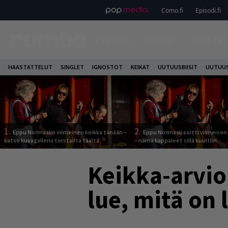
Como.fi
Episodi.fi
ETUSIVU
UUTISET
HAASTAT
HAASTATTELUT
SINGLET
IGNOSTOT
KEIKAT
UUTUUSBIISIT
UUTUUS
1.
2.
Eppu Normaalin viimeinen keikka tänään –
Eppu Normaali soitti viimeisen
katso kuvagalleria torstailta täältä
– nämä kappaleet sillä kuultiin
Keikka-arvio
lue, mitä on 