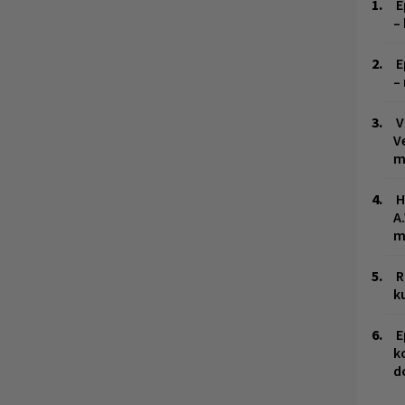
E
–
E
–
V
V
m
H
A
m
R
k
E
k
d