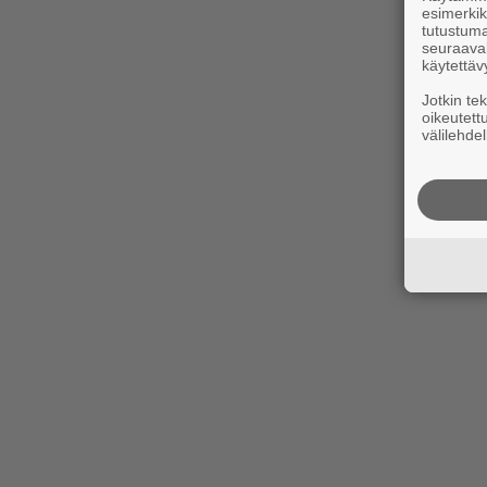
esimerkiks
tutustuma
seuraaval
käytettäv
Jotkin te
oikeutett
välilehdel