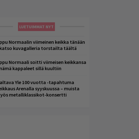
LUETUIMMAT NYT
ppu Normaalin viimeinen keikka tänään
 katso kuvagalleria torstailta täältä
ppu Normaali soitti viimeisen keikkansa
 nämä kappaleet sillä kuultiin
altava Yle 100 vuotta -tapahtuma
eikkaus Arenalla syyskuussa – muista
yös metalliklassikot-konsertti