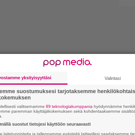
vostamme yksityisyyttäsi
Valintasi
semme suostumuksesi tarjotaksemme henkilökohtai
ökokemuksen
lellisesti valitsemamme
89 teknologiakumppania
hyödynnämme henkilö
semme paremman käyttäjäkokemuksen sekä kohdentaaksemme sisältöä
a.
ällä suostut tietojesi käyttöön seuraavasti
laitetunnisteita ja tallennamme evästeitä laitteellesi saadaksemme tie