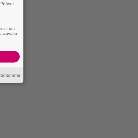
. Pääset
e
n siihen
uraavalla
äytäntömme