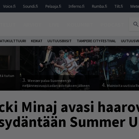
Voice.fi
Soundi.fi
Pelaaja.fi
Inferno.fi
Rumba.fi
Tilt.fi
Metel
TELUT
ARVIOT
LIVE
KOLUMNIT
PODCAST
ATUKULTTUURI
KEIKAT
UUTUUSBIISIT
TAMPERE CITY FESTIVAL
UUTUUSVI
tä tutun
3.
Weezer palaa Suomeen yli
4.
neljännesvuosisadan odotuksen jälkeen
Mainioita uutisia 
cki Minaj avasi haaro
s sydäntään Summer U