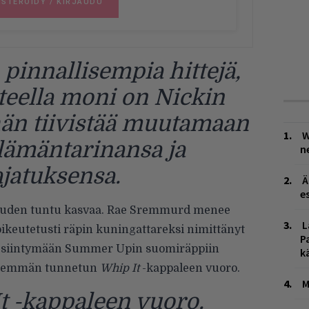
 pinnallisempia hittejä,
teella moni on Nickin
hän tiivistää muutamaan
W
lämäntarinansa ja
n
jatuksensa.
Ä
es
isuuden tuntu kasvaa. Rae Sremmurd menee
L
 oikeutetusti räpin kuningattareksi nimittänyt
P
 esiintymään Summer Upin suomiräppiin
k
hemmän tunnetun
Whip It
-kappaleen vuoro.
M
t -kappaleen vuoro.