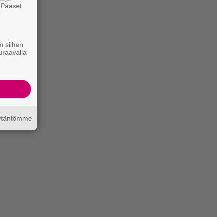
. Pääset
e
n siihen
uraavalla
äytäntömme