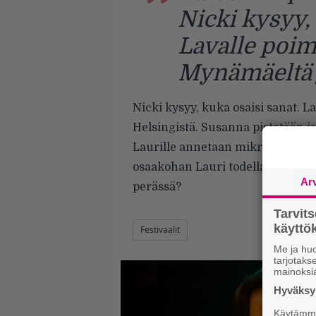
Nicki kysyy, 
Lavalle poi
Mynämäeltä j
Nicki kysyy, kuka osaisi sanat. 
Helsingistä. Susanna pistetään is
Laurille annetaan mikrofoni. V
osaakohan Lauri todella sanat? 
Ar
perässä?
Tarvit
käytt
Festivaalit
Me ja huo
tarjotak
mainoksi
Hyväksym
Käytämme 