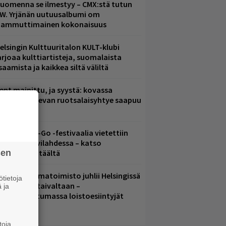
uomenna se ilmestyy – CMX:stä tutun
.W. Yrjänän uutuusalbumi om
ammuttimainen kokonaisuus
elsingin Kulttuuritalon KULT-klubi
arjoaa kulttiartisteja, suomalaista
saamista ja kaikkea siltä väliltä
ent mainittu, ja syystä: kovassa
osteessa olevan ruotsalaisyhtye saapuu
uomeen
ytäkesä Go-Go -festivaalia vietettiin
elsingin Suvilahdessa – katso
sen
uvagalleria täältä
ainio ohjelmatoimisto juhlii Helsingissä
tietoja
0-vuotista taivaltaan –
 ja
lmaistapahtumassa loistoesiintyjät
toja