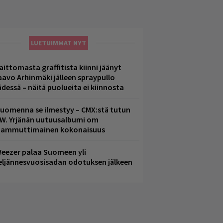
LUETUIMMAT NYT
aittomasta graffitista kiinni jäänyt
aavo Arhinmäki jälleen spraypullo
ädessä – näitä puolueita ei kiinnosta
uomenna se ilmestyy – CMX:stä tutun
.W. Yrjänän uutuusalbumi om
ammuttimainen kokonaisuus
eezer palaa Suomeen yli
eljännesvuosisadan odotuksen jälkeen