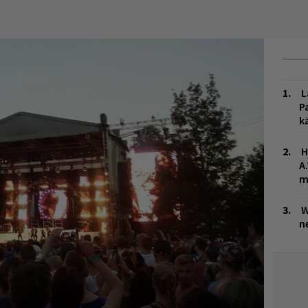
L
P
k
H
A
m
W
n