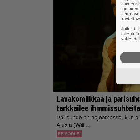
esimerkiks
tutustuma
seuraaval
käytettäv
Jotkin te
oikeutett
välilehdel