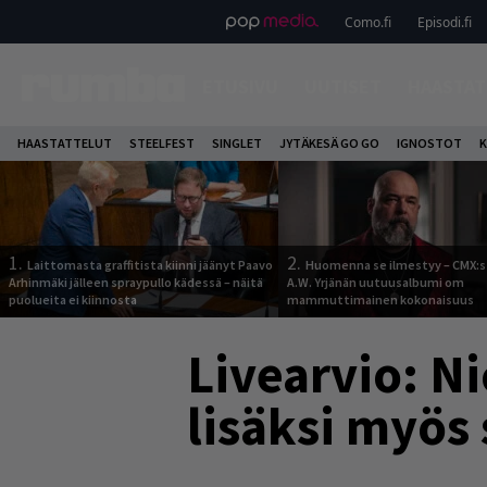
Como.fi
Episodi.fi
ETUSIVU
UUTISET
HAASTAT
HAASTATTELUT
STEELFEST
SINGLET
JYTÄKESÄ GO GO
IGNOSTOT
K
1.
2.
Laittomasta graffitista kiinni jäänyt Paavo
Huomenna se ilmestyy – CMX:s
Arhinmäki jälleen spraypullo kädessä – näitä
A.W. Yrjänän uutuusalbumi om
puolueita ei kiinnosta
mammuttimainen kokonaisuus
Livearvio: Ni
lisäksi myö