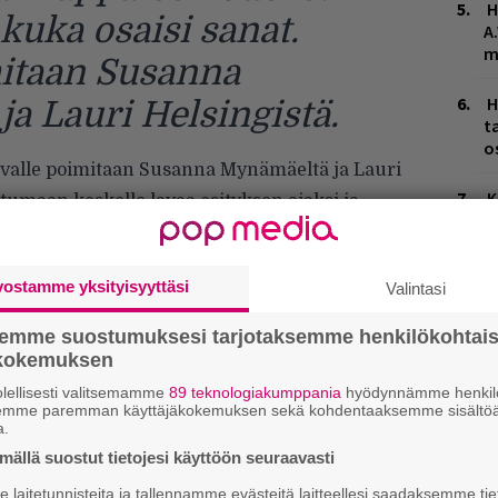
H
kuka osaisi sanat.
A
m
mitaan Susanna
H
a Lauri Helsingistä.
t
o
Lavalle poimitaan Susanna Mynämäeltä ja Lauri
K
tumaan keskelle lavaa esityksen ajaksi ja
n
almistaudun tuntemaan lievää myötähäpeää:
S
Pysyykö hän Nickin nopeatempoisen flow’n
vostamme yksityisyyttäsi
Valintasi
J
H
semme suostumuksesi tarjotaksemme henkilökohtai
k
ökokemuksen
M
lellisesti valitsemamme
89 teknologiakumppania
hyödynnämme henkilö
1
semme paremman käyttäjäkokemuksen sekä kohdentaaksemme sisältöä
a.
i
ällä suostut tietojesi käyttöön seuraavasti
laitetunnisteita ja tallennamme evästeitä laitteellesi saadaksemme tie