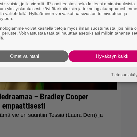
i sivuista, joilla vierailit, IP-osoitteestasi sekä laitteesi ominaisuuksista
an yksityiskohtaisesti käyttötarkoituksiin ja teknologiakumppaneihimm
la välilehdellä. Hylkääminen voi vaikuttaa sivuston toimivuuteen ja
yyteen.
knologiamme voivat käsitellä tietoja myös ilman suostumusta, jos niillä o
u peruste. Voit vastustaa tätä tai muuttaa asetuksiasi milloin tahansa se
lä.
Omat valintani
Hyväksyn kaikki
Tietosuojak