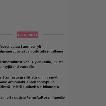
LUETUIMMAT
eezer palaa Suomeen yli
eljännesvuosisadan odotuksen jälkeen
ärimetallifestivaali Hyvinkäällä julkisti
iintyjiä ensi vuodelle
aittomasta graffitista kiinni jäänyt
aavo Arhinmäki jälleen spraypullo
ädessä – näitä puolueita ei kiinnosta
ainioita uutisia Remu Aaltosen faneille