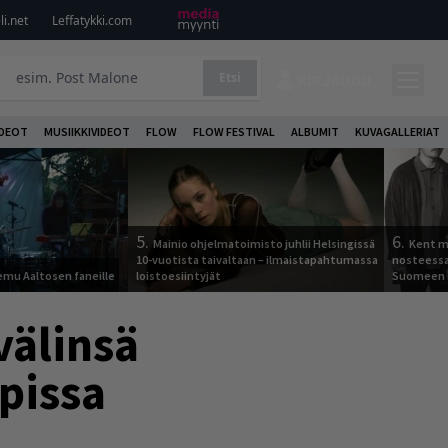
i.net
Leffatykki.com
Etsi
KIRJAUDU
DEOT
MUSIIKKIVIDEOT
FLOW
FLOW FESTIVAL
ALBUMIT
KUVAGALLERIAT
5.
6.
Mainio ohjelmatoimisto juhlii Helsingissä
Kent ma
10-vuotista taivaltaan – ilmaistapahtumassa
nosteessa
Remu Aaltosen faneille
loistoesiintyjät
Suomeen
välinsä
pissa