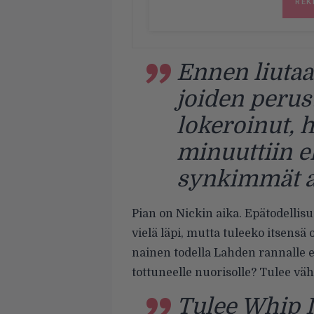
Ennen liutaa
joiden perus
lokeroinut, 
minuuttiin e
synkimmät a
Pian on Nickin aika. Epätodell
vielä läpi, mutta tuleeko itsensä
nainen todella Lahden rannalle
tottuneelle nuorisolle?
Tulee vä
Tulee Whip I