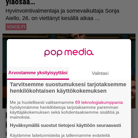
Arvostamme yksityisyyttäsi
Valintasi
Tarvitsemme suostumuksesi tarjotaksemme
henkilökohtaisen käyttökokemuksen
Me ja huolellisesti valitsemamme
89 teknologiakumppania
hyödynnämme henkilötietoja tarjotaksemme paremman
käyttäjäkokemuksen sekä kohdentaaksemme sisältöä ja
mainoksia.
Hyväksymällä suostut tietojesi käyttöön seuraavasti
Käytämme laitetunnisteita ja tallennamme evästeitä