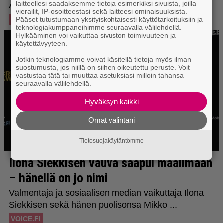
laitteellesi saadaksemme tietoja esimerkiksi sivuista, joilla
vierailit, IP-osoitteestasi sekä laitteesi ominaisuuksista.
Pääset tutustumaan yksityiskohtaisesti käyttötarkoituksiin ja
teknologiakumppaneihimme seuraavalla välilehdellä.
Hylkääminen voi vaikuttaa sivuston toimivuuteen ja
käytettävyyteen.
Jotkin teknologiamme voivat käsitellä tietoja myös ilman
suostumusta, jos niillä on siihen oikeutettu peruste. Voit
vastustaa tätä tai muuttaa asetuksiasi milloin tahansa
seuraavalla välilehdellä.
Hyväksyn kaikki
Omat valintani
Tietosuojakäytäntömme