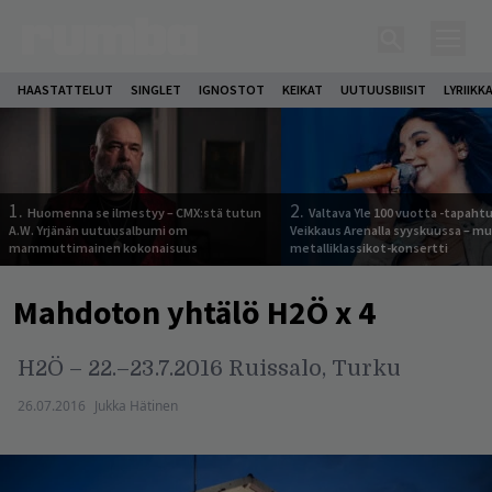
HAASTATTELUT
SINGLET
IGNOSTOT
KEIKAT
UUTUUSBIISIT
LYRIIKK
1.
2.
Huomenna se ilmestyy – CMX:stä tutun
Valtava Yle 100 vuotta -tapah
A.W. Yrjänän uutuusalbumi om
Veikkaus Arenalla syyskuussa – m
mammuttimainen kokonaisuus
metalliklassikot-konsertti
Mahdoton yhtälö H2Ö x 4
H2Ö – 22.–23.7.2016 Ruissalo, Turku
26.07.2016
Jukka Hätinen