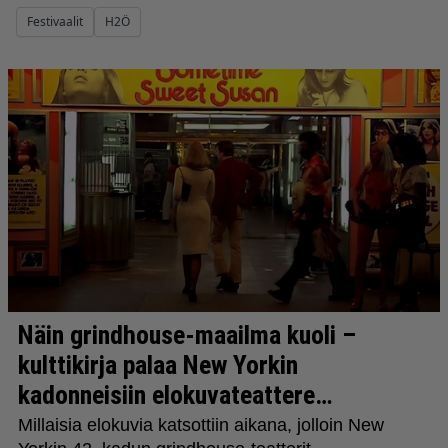
Festivaalit
H2Ö