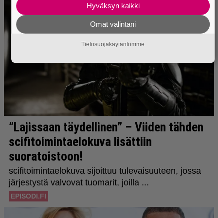
Hyväksyn kaikki
Omat valintani
Tietosuojakäytäntömme