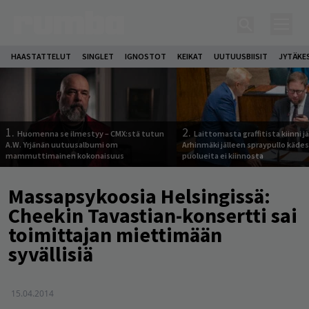
HAASTATTELUT
SINGLET
IGNOSTOT
KEIKAT
UUTUUSBIISIT
JYTÄKE
1.
2.
Huomenna se ilmestyy – CMX:stä tutun
Laittomasta graffitista kiinni 
A.W. Yrjänän uutuusalbumi om
Arhinmäki jälleen spraypullo kädes
mammuttimainen kokonaisuus
puolueita ei kiinnosta
Massapsykoosia Helsingissä:
Cheekin Tavastian-konsertti sai
toimittajan miettimään
syvällisiä
15.04.2014