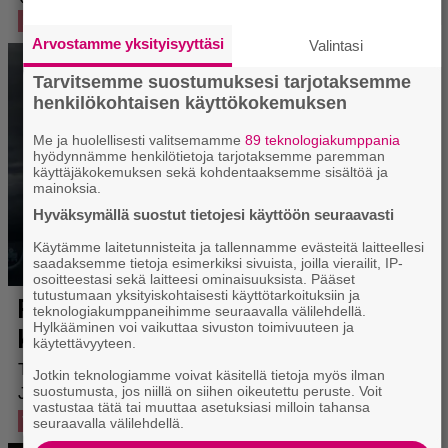
Arvostamme yksityisyyttäsi
Valintasi
Tarvitsemme suostumuksesi tarjotaksemme
henkilökohtaisen käyttökokemuksen
Me ja huolellisesti valitsemamme
89 teknologiakumppania
hyödynnämme henkilötietoja tarjotaksemme paremman
käyttäjäkokemuksen sekä kohdentaaksemme sisältöä ja
mainoksia.
Hyväksymällä suostut tietojesi käyttöön seuraavasti
Käytämme laitetunnisteita ja tallennamme evästeitä laitteellesi
saadaksemme tietoja esimerkiksi sivuista, joilla vierailit, IP-
osoitteestasi sekä laitteesi ominaisuuksista. Pääset
tutustumaan yksityiskohtaisesti käyttötarkoituksiin ja
teknologiakumppaneihimme seuraavalla välilehdellä.
Hylkääminen voi vaikuttaa sivuston toimivuuteen ja
käytettävyyteen.
Jotkin teknologiamme voivat käsitellä tietoja myös ilman
suostumusta, jos niillä on siihen oikeutettu peruste. Voit
vastustaa tätä tai muuttaa asetuksiasi milloin tahansa
seuraavalla välilehdellä.