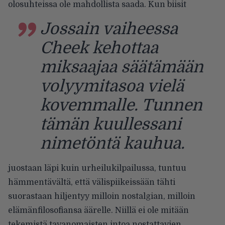
olosuhteissa ole mahdollista saada.
Kun biisit
Jossain vaiheessa
Cheek kehottaa
miksaajaa säätämään
volyymitasoa vielä
kovemmalle. Tunnen
tämän kuullessani
nimetöntä kauhua.
juostaan läpi kuin urheilukilpailussa, tuntuu
hämmentävältä, että välispiikeissään tähti
suorastaan hiljentyy milloin nostalgian, milloin
elämänfilosofiansa äärelle. Niillä ei ole mitään
tekemistä tavanomaisten intoa nostattavien