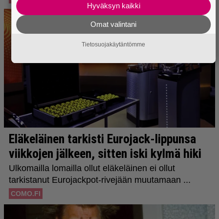
Hyväksyn kaikki
Omat valintani
Tietosuojakäytäntömme