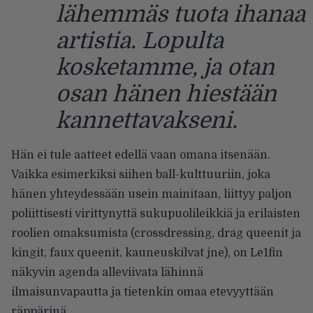
lähemmäs tuota ihanaa
artistia. Lopulta
kosketamme, ja otan
osan hänen hiestään
kannettavakseni.
Hän ei tule aatteet edellä vaan omana itsenään.
Vaikka esimerkiksi siihen ball-kulttuuriin, joka
hänen yhteydessään usein mainitaan, liittyy paljon
poliittisesti virittynyttä sukupuolileikkiä ja erilaisten
roolien omaksumista (crossdressing, drag queenit ja
kingit, faux queenit, kauneuskilvat jne), on Le1fin
näkyvin agenda alleviivata lähinnä
ilmaisunvapautta ja tietenkin omaa etevyyttään
räppärinä.