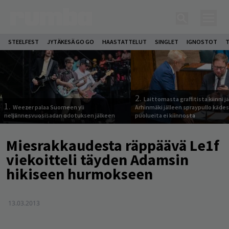
STEELFEST
JYTÄKESÄ GO GO
HAASTATTELUT
SINGLET
IGNOSTOT
T
2.
Laittomasta graffitista kiinni 
1.
Weezer palaa Suomeen yli
Arhinmäki jälleen spraypullo kädes
neljännesvuosisadan odotuksen jälkeen
puolueita ei kiinnosta
Miesrakkaudesta räppäävä Le1f
viekoitteli täyden Adamsin
hikiseen hurmokseen
13.03.2013