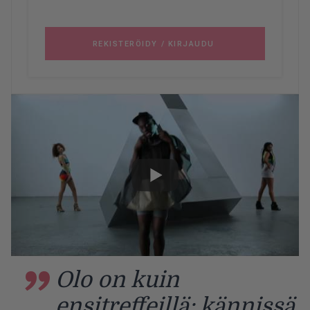
Olo on kuin
ensitreffeillä: kännissä