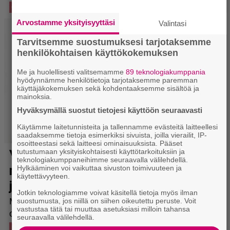
Arvostamme yksityisyyttäsi
Valintasi
Tarvitsemme suostumuksesi tarjotaksemme
henkilökohtaisen käyttökokemuksen
Me ja huolellisesti valitsemamme
89 teknologiakumppania
hyödynnämme henkilötietoja tarjotaksemme paremman
käyttäjäkokemuksen sekä kohdentaaksemme sisältöä ja
mainoksia.
Hyväksymällä suostut tietojesi käyttöön seuraavasti
Käytämme laitetunnisteita ja tallennamme evästeitä laitteellesi
saadaksemme tietoja esimerkiksi sivuista, joilla vierailit, IP-
osoitteestasi sekä laitteesi ominaisuuksista. Pääset
tutustumaan yksityiskohtaisesti käyttötarkoituksiin ja
teknologiakumppaneihimme seuraavalla välilehdellä.
Hylkääminen voi vaikuttaa sivuston toimivuuteen ja
käytettävyyteen.
Jotkin teknologiamme voivat käsitellä tietoja myös ilman
suostumusta, jos niillä on siihen oikeutettu peruste. Voit
vastustaa tätä tai muuttaa asetuksiasi milloin tahansa
seuraavalla välilehdellä.