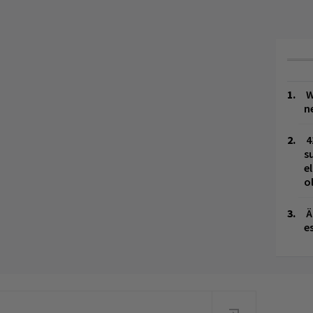
W
n
4
s
e
o
Ä
es