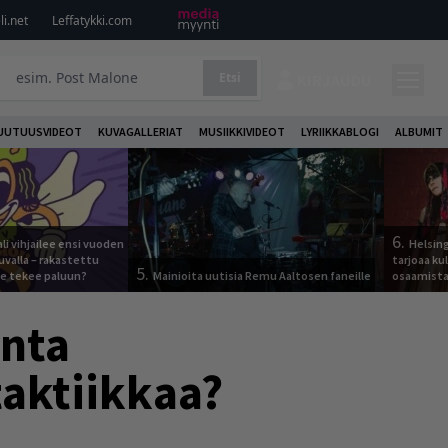
i.net
Leffatykki.com
Etsi
KIRJAUDU
UUTUUSVIDEOT
KUVAGALLERIAT
MUSIIKKIVIDEOT
LYRIIKKABLOGI
ALBUMIT
6.
ali vihjailee ensi vuoden
Helsing
uvalla – rakastettu
tarjoaa ku
5.
e tekee paluun?
Mainioita uutisia Remu Aaltosen faneille
osaamista j
inta
taktiikkaa?