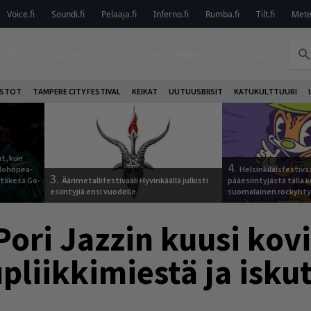
Voice.fi
Soundi.fi
Pelaaja.fi
Inferno.fi
Rumba.fi
Tilt.fi
Metel
TELUT
ARVIOT
LIVE
KOLUMNIT
PODCAST
OSTOT
TAMPERE CITY FESTIVAL
KEIKAT
UUTUUSBIISIT
KATUKULTTUURI
t, kun
4.
elohopea-
Helsinkiläisfestiva
3.
Jytäkesä Go-
Äärimetallifestivaali Hyvinkäällä julkisti
pääesiintyjästä tällä k
esiintyjiä ensi vuodelle
suomalainen rockyhty
Pori Jazzin kuusi kov
upliikkimiestä ja isku