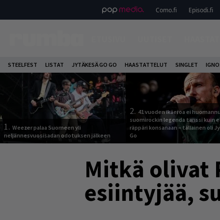
Como.fi
Episodi.fi
ETUSIVU
UUTISET
HAASTAT
STEELFEST
LISTAT
JYTÄKESÄ GO GO
HAASTATTELUT
SINGLET
IGN
2.
41 vuoden ikäeroa ei huomannu
suomirockin legenda tanssi kuin 
1.
Weezer palaa Suomeen yli
räppäri konsanaan – tällainen oli 
neljännesvuosisadan odotuksen jälkeen
Go
Mitkä olivat 
esiintyjää, s