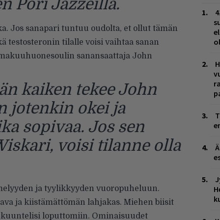
 Pori Jazzeilla.
4
s
. Jos sanapari tuntuu oudolta, et ollut tämän
e
o
ä testosteronin tilalle voisi vaihtaa sanan
makuuhuonesoulin sanansaattaja John
H
v
r
än kaiken tekee John
p
 jotenkin okei ja
T
ika sopivaa. Jos sen
e
Wiskari, voisi tilanne olla
Ä
es
J
 imelyyden ja tyylikkyyden vuoropuheluun.
H
k
a ja kiistämättömän lahjakas. Miehen biisit
a kuuntelisi loputtomiin. Ominaisuudet