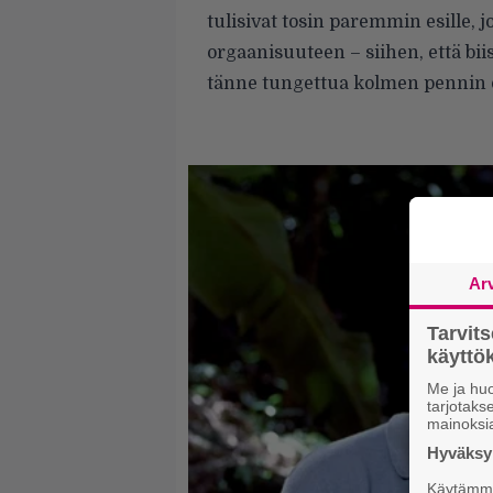
tulisivat tosin paremmin esille, 
orgaanisuuteen – siihen, että bii
tänne tungettua kolmen pennin 
Ar
Tarvit
käytt
Me ja huo
tarjotak
mainoksi
Hyväksym
Käytämme 