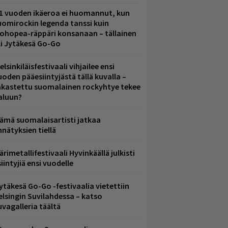
1 vuoden ikäeroa ei huomannut, kun
uomirockin legenda tanssi kuin
lohopea-räppäri konsanaan – tällainen
li Jytäkesä Go-Go
elsinkiläisfestivaali vihjailee ensi
uoden pääesiintyjästä tällä kuvalla –
akastettu suomalainen rockyhtye tekee
aluun?
ämä suomalaisartisti jatkaa
nnätyksien tiellä
ärimetallifestivaali Hyvinkäällä julkisti
iintyjiä ensi vuodelle
ytäkesä Go-Go -festivaalia vietettiin
elsingin Suvilahdessa – katso
uvagalleria täältä