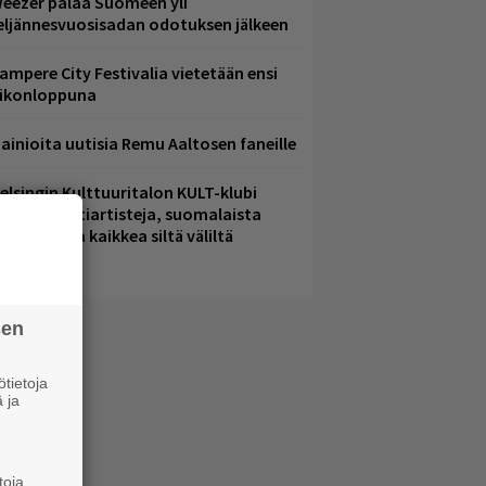
eezer palaa Suomeen yli
eljännesvuosisadan odotuksen jälkeen
ampere City Festivalia vietetään ensi
iikonloppuna
ainioita uutisia Remu Aaltosen faneille
elsingin Kulttuuritalon KULT-klubi
arjoaa kulttiartisteja, suomalaista
saamista ja kaikkea siltä väliltä
sen
tietoja
 ja
toja