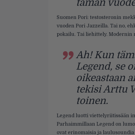
tämän vuoden
Suomen Pori: testosteronin mekka
vuoden Pori Jazzeilla. Tai no, ehk
pokailu. Tai liehittely.
Modernin 
Ah! Kun täm
Legend, se on
oikeastaan a
tekisi Arttu 
toinen.
Legend luotti viettelyriitissään
Parhaimmillaan Legend on lumoav
ovat erinomaisia ja laulusoundi