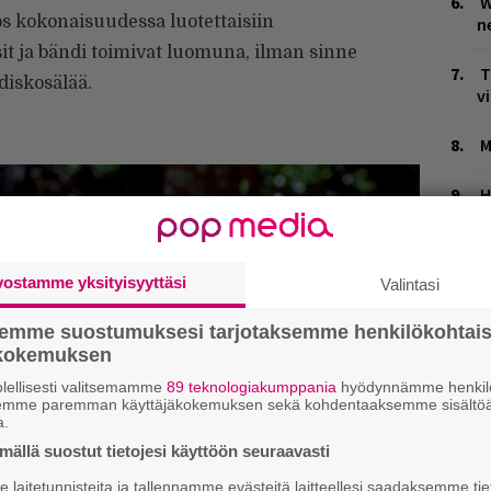
W
jos kokonaisuudessa luotettaisiin
n
sit ja bändi toimivat luomuna, ilman sinne
T
diskosälää.
v
M
H
t
o
vostamme yksityisyyttäsi
Valintasi
semme suostumuksesi tarjotaksemme henkilökohtai
ökokemuksen
lellisesti valitsemamme
89 teknologiakumppania
hyödynnämme henkilö
semme paremman käyttäjäkokemuksen sekä kohdentaaksemme sisältöä
a.
ällä suostut tietojesi käyttöön seuraavasti
laitetunnisteita ja tallennamme evästeitä laitteellesi saadaksemme tie