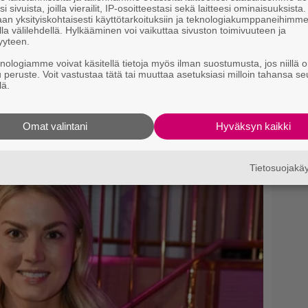
i sivuista, joilla vierailit, IP-osoitteestasi sekä laitteesi ominaisuuksista
an yksityiskohtaisesti käyttötarkoituksiin ja teknologiakumppaneihimm
la välilehdellä. Hylkääminen voi vaikuttaa sivuston toimivuuteen ja
yyteen.
knologiamme voivat käsitellä tietoja myös ilman suostumusta, jos niillä o
u peruste. Voit vastustaa tätä tai muuttaa asetuksiasi milloin tahansa se
lä.
Omat valintani
Hyväksyn kaikki
Tietosuojak