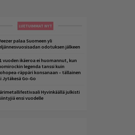
LUETUIMMAT NYT
eezer palaa Suomeen yli
eljännesvuosisadan odotuksen jälkeen
1 vuoden ikäeroa ei huomannut, kun
uomirockin legenda tanssi kuin
lohopea-räppäri konsanaan – tällainen
li Jytäkesä Go-Go
ärimetallifestivaali Hyvinkäällä julkisti
iintyjiä ensi vuodelle