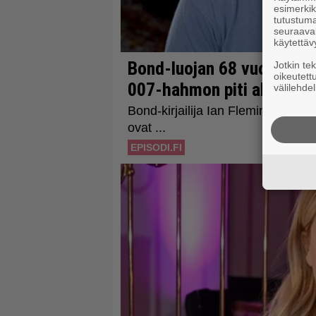
esimerkiks
tutustuma
seuraaval
käytettäv
Jotkin te
oikeutett
välilehdel