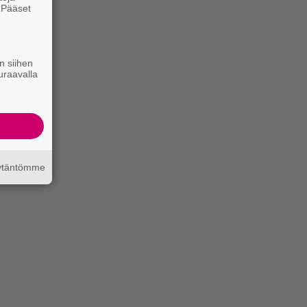
. Pääset
e
n siihen
uraavalla
äytäntömme