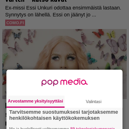
Arvostamme yksityisyyttäsi
Valintasi
Tarvitsemme suostumuksesi tarjotaksemme
henkilökohtaisen käyttökokemuksen
Me ja huolellisesti valitsemamme
89 teknologiakumppania