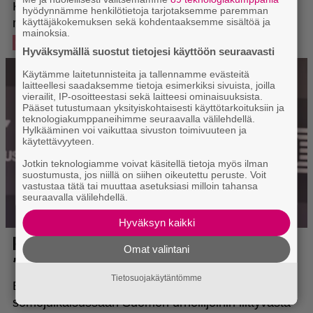
hyödynnämme henkilötietoja tarjotaksemme paremman
käyttäjäkokemuksen sekä kohdentaaksemme sisältöä ja
mainoksia.
Hyväksymällä suostut tietojesi käyttöön seuraavasti
Käytämme laitetunnisteita ja tallennamme evästeitä
laitteellesi saadaksemme tietoja esimerkiksi sivuista, joilla
vierailit, IP-osoitteestasi sekä laitteesi ominaisuuksista.
Pääset tutustumaan yksityiskohtaisesti käyttötarkoituksiin ja
teknologiakumppaneihimme seuraavalla välilehdellä.
Hylkääminen voi vaikuttaa sivuston toimivuuteen ja
käytettävyyteen.
Jotkin teknologiamme voivat käsitellä tietoja myös ilman
suostumusta, jos niillä on siihen oikeutettu peruste. Voit
vastustaa tätä tai muuttaa asetuksiasi milloin tahansa
seuraavalla välilehdellä.
Hyväksyn kaikki
Omat valintani
Tietosuojakäytäntömme