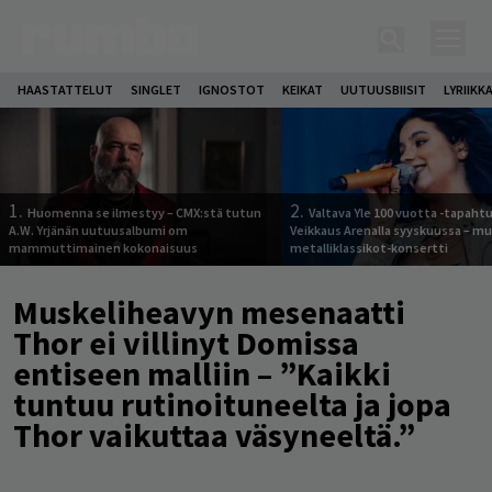
HAASTATTELUT
SINGLET
IGNOSTOT
KEIKAT
UUTUUSBIISIT
LYRIIKK
1.
2.
Huomenna se ilmestyy – CMX:stä tutun
Valtava Yle 100 vuotta -tapah
A.W. Yrjänän uutuusalbumi om
Veikkaus Arenalla syyskuussa – m
mammuttimainen kokonaisuus
metalliklassikot-konsertti
Muskeliheavyn mesenaatti
Thor ei villinyt Domissa
entiseen malliin – ”Kaikki
tuntuu rutinoituneelta ja jopa
Thor vaikuttaa väsyneeltä.”