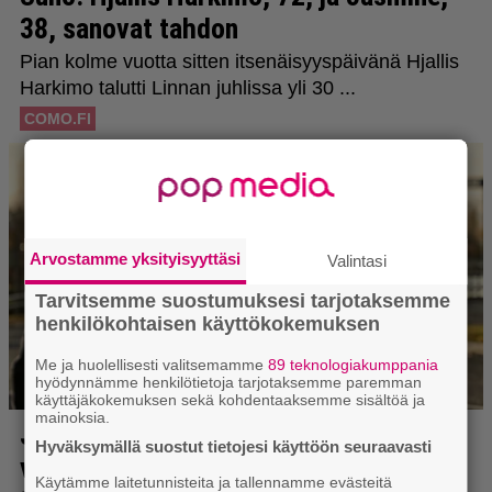
Arvostamme yksityisyyttäsi
Valintasi
Tarvitsemme suostumuksesi tarjotaksemme
henkilökohtaisen käyttökokemuksen
Me ja huolellisesti valitsemamme
89 teknologiakumppania
hyödynnämme henkilötietoja tarjotaksemme paremman
käyttäjäkokemuksen sekä kohdentaaksemme sisältöä ja
mainoksia.
Hyväksymällä suostut tietojesi käyttöön seuraavasti
Käytämme laitetunnisteita ja tallennamme evästeitä