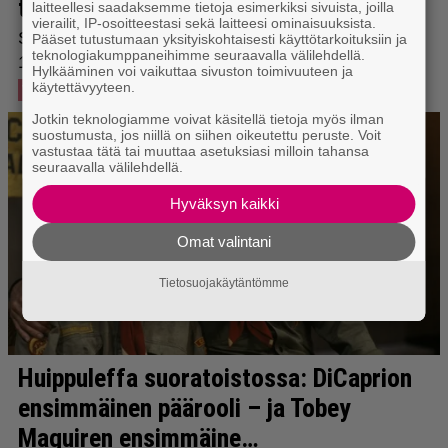
laitteellesi saadaksemme tietoja esimerkiksi sivuista, joilla
vierailit, IP-osoitteestasi sekä laitteesi ominaisuuksista.
Pääset tutustumaan yksityiskohtaisesti käyttötarkoituksiin ja
teknologiakumppaneihimme seuraavalla välilehdellä.
Hylkääminen voi vaikuttaa sivuston toimivuuteen ja
käytettävyyteen.
Jotkin teknologiamme voivat käsitellä tietoja myös ilman
suostumusta, jos niillä on siihen oikeutettu peruste. Voit
vastustaa tätä tai muuttaa asetuksiasi milloin tahansa
seuraavalla välilehdellä.
Hyväksyn kaikki
Omat valintani
Tietosuojakäytäntömme