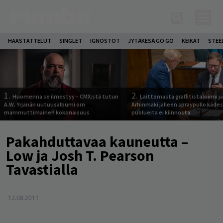
HAASTATTELUT
SINGLET
IGNOSTOT
JYTÄKESÄ GO GO
KEIKAT
STEE
1.
2.
Huomenna se ilmestyy – CMX:stä tutun
Laittomasta graffitista kiinni 
A.W. Yrjänän uutuusalbumi om
Arhinmäki jälleen spraypullo kädes
mammuttimainen kokonaisuus
puolueita ei kiinnosta
Pakahduttavaa kauneutta –
Low ja Josh T. Pearson
Tavastialla
12.08.2011