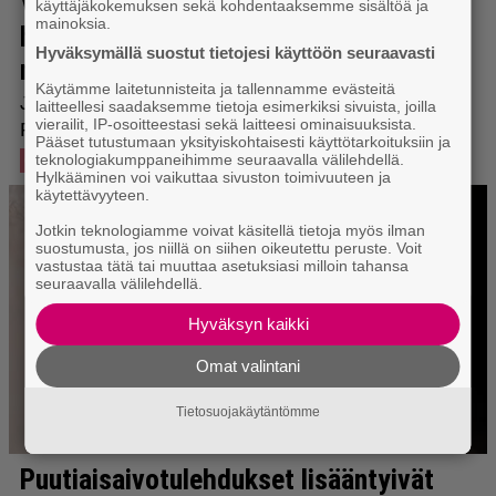
käyttäjäkokemuksen sekä kohdentaaksemme sisältöä ja
mainoksia.
Hyväksymällä suostut tietojesi käyttöön seuraavasti
Käytämme laitetunnisteita ja tallennamme evästeitä
laitteellesi saadaksemme tietoja esimerkiksi sivuista, joilla
vierailit, IP-osoitteestasi sekä laitteesi ominaisuuksista.
Pääset tutustumaan yksityiskohtaisesti käyttötarkoituksiin ja
teknologiakumppaneihimme seuraavalla välilehdellä.
Hylkääminen voi vaikuttaa sivuston toimivuuteen ja
käytettävyyteen.
Jotkin teknologiamme voivat käsitellä tietoja myös ilman
suostumusta, jos niillä on siihen oikeutettu peruste. Voit
vastustaa tätä tai muuttaa asetuksiasi milloin tahansa
seuraavalla välilehdellä.
Hyväksyn kaikki
Omat valintani
Tietosuojakäytäntömme