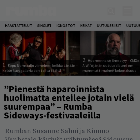
HAASTATTELUT
SINGLET
IGNOSTOT
KEIKAT
UUTUUSBIISIT
UUTUUS
2.
Huomenna se ilmestyy – CMX:s
1.
Eppu Normaalin viimeinen keikka tänään –
A.W. Yrjänän uutuusalbumi om
katso kuvagalleria torstailta täältä
mammuttimainen kokonaisuus
”Pienestä haparoinnista
huolimatta enteilee jotain vielä
suurempaa” – Rumba
Sideways-festivaaleilla
Rumban Susanne Salmi ja Kimmo
Vanhatalo kävivät viihtymässä Sideways-