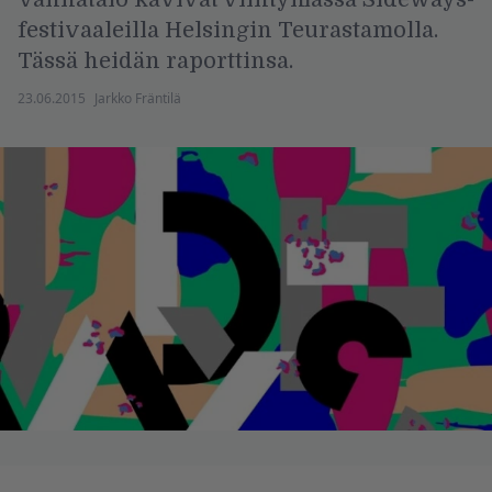
festivaaleilla Helsingin Teurastamolla.
Tässä heidän raporttinsa.
23.06.2015
Jarkko Fräntilä