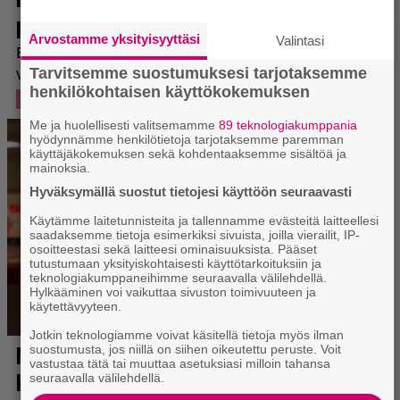
Arvostamme yksityisyyttäsi
Valintasi
Tarvitsemme suostumuksesi tarjotaksemme
henkilökohtaisen käyttökokemuksen
Me ja huolellisesti valitsemamme
89 teknologiakumppania
hyödynnämme henkilötietoja tarjotaksemme paremman
käyttäjäkokemuksen sekä kohdentaaksemme sisältöä ja
mainoksia.
Hyväksymällä suostut tietojesi käyttöön seuraavasti
Käytämme laitetunnisteita ja tallennamme evästeitä laitteellesi
saadaksemme tietoja esimerkiksi sivuista, joilla vierailit, IP-
osoitteestasi sekä laitteesi ominaisuuksista. Pääset
tutustumaan yksityiskohtaisesti käyttötarkoituksiin ja
teknologiakumppaneihimme seuraavalla välilehdellä.
Hylkääminen voi vaikuttaa sivuston toimivuuteen ja
käytettävyyteen.
Jotkin teknologiamme voivat käsitellä tietoja myös ilman
suostumusta, jos niillä on siihen oikeutettu peruste. Voit
vastustaa tätä tai muuttaa asetuksiasi milloin tahansa
seuraavalla välilehdellä.