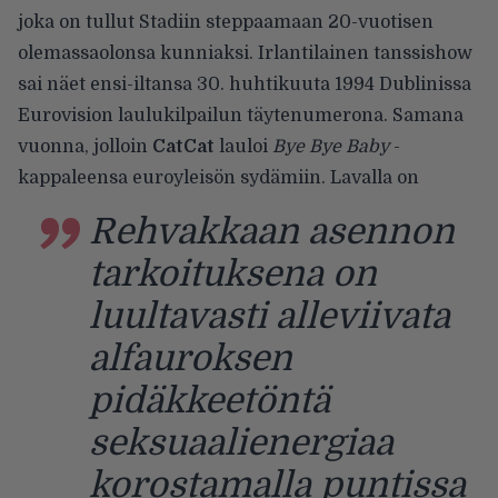
joka on tullut Stadiin steppaamaan 20-vuotisen
olemassaolonsa kunniaksi. Irlantilainen tanssishow
sai näet ensi-iltansa 30. huhtikuuta 1994 Dublinissa
Eurovision laulukilpailun täytenumerona. Samana
vuonna, jolloin
CatCat
lauloi
Bye Bye Baby
-
kappaleensa euroyleisön sydämiin.
Lavalla on
Rehvakkaan asennon
tarkoituksena on
luultavasti alleviivata
alfauroksen
pidäkkeetöntä
seksuaalienergiaa
korostamalla puntissa