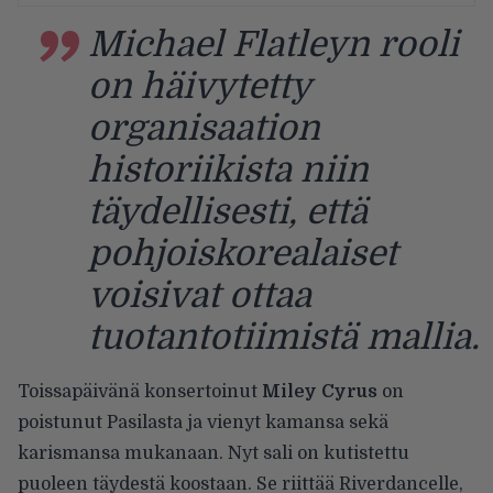
Michael Flatleyn rooli
on häivytetty
organisaation
historiikista niin
täydellisesti, että
pohjoiskorealaiset
voisivat ottaa
tuotantotiimistä mallia.
Toissapäivänä konsertoinut
Miley Cyrus
on
poistunut Pasilasta ja vienyt kamansa sekä
karismansa mukanaan. Nyt sali on kutistettu
puoleen täydestä koostaan. Se riittää Riverdancelle,