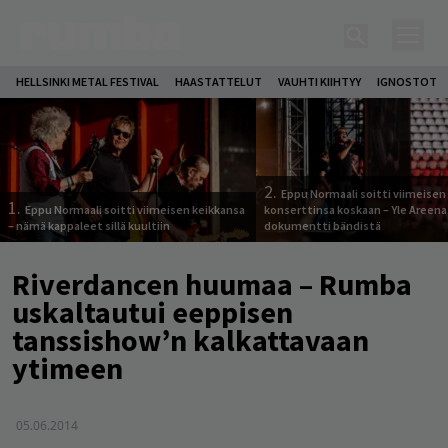
HELLSINKI METAL FESTIVAL
HAASTATTELUT
VAUHTI KIIHTYY
IGNOSTOT
2.
Eppu Normaali soitti viimeisen
1.
Eppu Normaali soitti viimeisen keikkansa
konserttinsa koskaan – Yle Areena
– nämä kappaleet sillä kuultiin
dokumentti bändistä
Riverdancen huumaa – Rumba
uskaltautui eeppisen
tanssishow’n kalkattavaan
ytimeen
05.06.2014