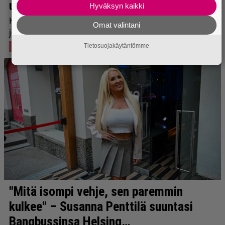
Hyväksyn kaikki
Omat valintani
Tietosuojakäytäntömme