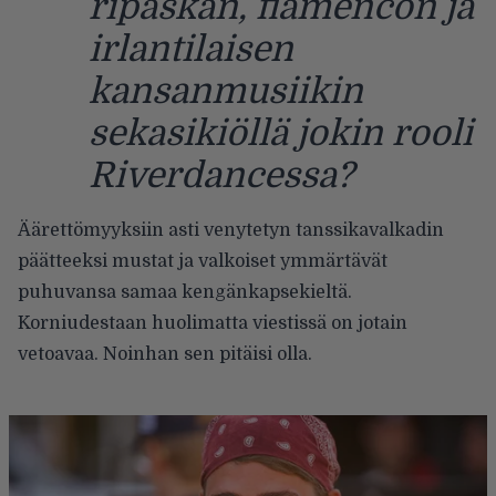
ripaskan, flamencon ja
irlantilaisen
kansanmusiikin
sekasikiöllä jokin rooli
Riverdancessa?
Äärettömyyksiin asti venytetyn tanssikavalkadin
päätteeksi mustat ja valkoiset ymmärtävät
puhuvansa samaa kengänkapsekieltä.
Korniudestaan huolimatta viestissä on jotain
vetoavaa. Noinhan sen pitäisi olla.