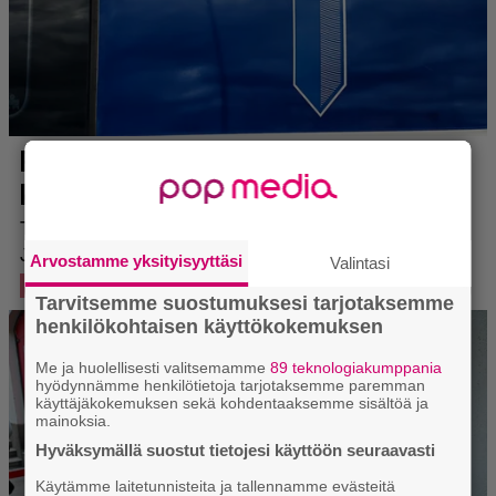
Arvostamme yksityisyyttäsi
Valintasi
Tarvitsemme suostumuksesi tarjotaksemme
henkilökohtaisen käyttökokemuksen
Me ja huolellisesti valitsemamme
89 teknologiakumppania
hyödynnämme henkilötietoja tarjotaksemme paremman
käyttäjäkokemuksen sekä kohdentaaksemme sisältöä ja
mainoksia.
Hyväksymällä suostut tietojesi käyttöön seuraavasti
Käytämme laitetunnisteita ja tallennamme evästeitä