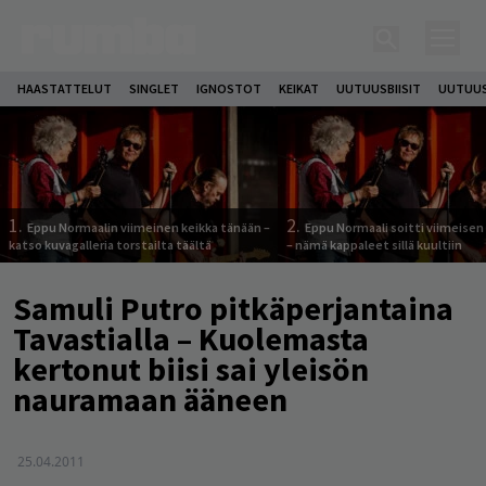
HAASTATTELUT
SINGLET
IGNOSTOT
KEIKAT
UUTUUSBIISIT
UUTUUS
1.
2.
Eppu Normaalin viimeinen keikka tänään –
Eppu Normaali soitti viimeisen
katso kuvagalleria torstailta täältä
– nämä kappaleet sillä kuultiin
Samuli Putro pitkäperjantaina
Tavastialla – Kuolemasta
kertonut biisi sai yleisön
nauramaan ääneen
25.04.2011