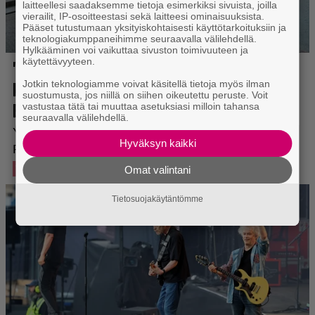
laitteellesi saadaksemme tietoja esimerkiksi sivuista, joilla
vierailit, IP-osoitteestasi sekä laitteesi ominaisuuksista.
Pääset tutustumaan yksityiskohtaisesti käyttötarkoituksiin ja
teknologiakumppaneihimme seuraavalla välilehdellä.
Hylkääminen voi vaikuttaa sivuston toimivuuteen ja
käytettävyyteen.
Jotkin teknologiamme voivat käsitellä tietoja myös ilman
suostumusta, jos niillä on siihen oikeutettu peruste. Voit
vastustaa tätä tai muuttaa asetuksiasi milloin tahansa
seuraavalla välilehdellä.
Hyväksyn kaikki
Omat valintani
Tietosuojakäytäntömme