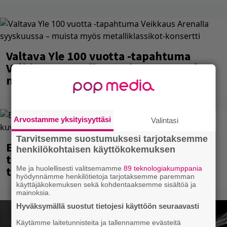
Valtava Yle 100 vuotta -tapahtuma
Veikkaus Arenalla syyskuussa – muista
myös metalliklassikot-konsertti
Arvostamme yksityisyyttäsi
Valintasi
Tarvitsemme suostumuksesi tarjotaksemme
Eppu Normaalin viimeinen keikka
henkilökohtaisen käyttökokemuksen
tänään – katso kuvagalleria torstailta
täältä
Me ja huolellisesti valitsemamme
89 teknologiakumppania
hyödynnämme henkilötietoja tarjotaksemme paremman
käyttäjäkokemuksen sekä kohdentaaksemme sisältöä ja
mainoksia.
Hyväksymällä suostut tietojesi käyttöön seuraavasti
Käytämme laitetunnisteita ja tallennamme evästeitä