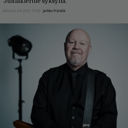
Juhlakiertue syksyllä.
Julkaistu:
4.9.2025 10:06
Jarkko Fräntilä