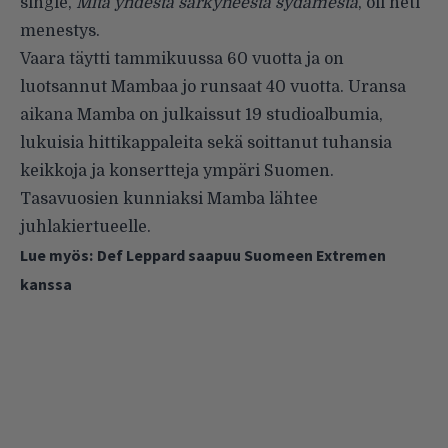
single,
Mitä yhdestä särkyneestä sydämestä
, oli heti
menestys.
Vaara täytti tammikuussa 60 vuotta ja on
luotsannut Mambaa jo runsaat 40 vuotta. Uransa
aikana Mamba on julkaissut 19 studioalbumia,
lukuisia hittikappaleita sekä soittanut tuhansia
keikkoja ja konsertteja ympäri Suomen.
Tasavuosien kunniaksi Mamba lähtee
juhlakiertueelle.
Lue myös:
Def Leppard saapuu Suomeen Extremen
kanssa