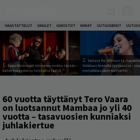
HAASTATTELUT
SINGLET
IGNOSTOT
KEIKAT
UUTUUSBIISIT
UUTUUS
2.
Valtava Yle 100 vuotta -tapah
1.
Eppu Normaalin viimeinen keikka tänään –
Veikkaus Arenalla syyskuussa – m
katso kuvagalleria torstailta täältä
metalliklassikot-konsertti
60 vuotta täyttänyt Tero Vaara
on luotsannut Mambaa jo yli 40
vuotta – tasavuosien kunniaksi
juhlakiertue