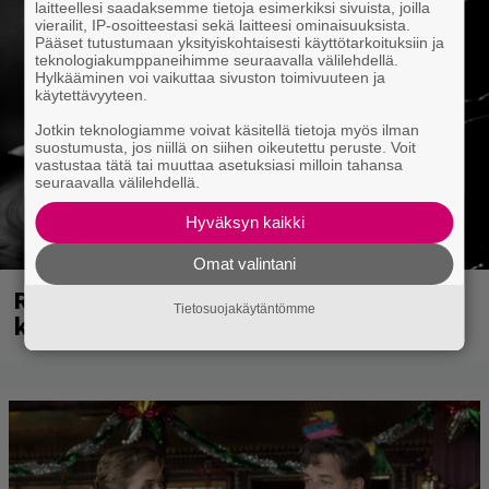
laitteellesi saadaksemme tietoja esimerkiksi sivuista, joilla
vierailit, IP-osoitteestasi sekä laitteesi ominaisuuksista.
Pääset tutustumaan yksityiskohtaisesti käyttötarkoituksiin ja
teknologiakumppaneihimme seuraavalla välilehdellä.
Hylkääminen voi vaikuttaa sivuston toimivuuteen ja
käytettävyyteen.
Jotkin teknologiamme voivat käsitellä tietoja myös ilman
suostumusta, jos niillä on siihen oikeutettu peruste. Voit
vastustaa tätä tai muuttaa asetuksiasi milloin tahansa
seuraavalla välilehdellä.
Hyväksyn kaikki
Omat valintani
Rushin Neil Peartista ilmestyy ensi
Tietosuojakäytäntömme
kuussa dokumentti