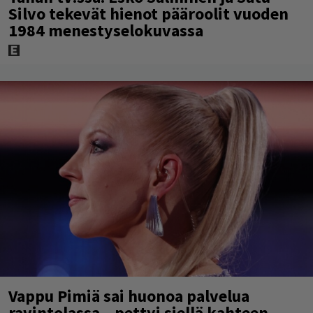
Silvo tekevät hienot pääroolit vuoden
1984 menestyselokuvassa
Vappu Pimiä sai huonoa palvelua
ravintolassa – pettyi siellä kahteen