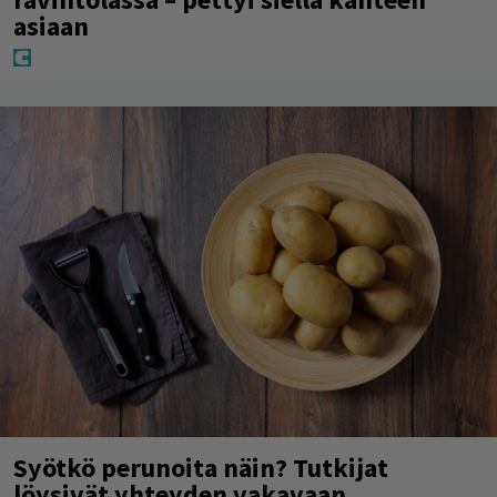
asiaan
Syötkö perunoita näin? Tutkijat
löysivät yhteyden vakavaan