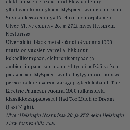
elektroniseen erikoistunut Flow on tehnyt
yllättävän kiinnityksen:
MySpace-sivunsa
mukaan
Suvilahdessa esiintyy 15. elokuuta norjalainen
Ulver
. Yhtye esiintyy 26. ja 27.2. myös Helsingin
Nosturissa.
Ulver aloitti black metal -bändinä vuonna 1993,
mutta on vuosien varrella liikkunut
kokeellisempaan, elektronisempaan ja
ambientimpaan suuntaan. Yhtye ei pelkää sotkea
pakkaa: sen MySpace-sivulta löytyy muun muassa
persoonallinen versio garagepsykedeliabändi
The
Electric Prunesin
vuonna 1966 julkaistusta
klassikkokappaleesta
I Had Too Much to Dream
(Last Night)
.
Ulver Helsingin Nosturissa 26. ja 27.2. sekä Helsingin
Flow-festivaalilla 15.8.