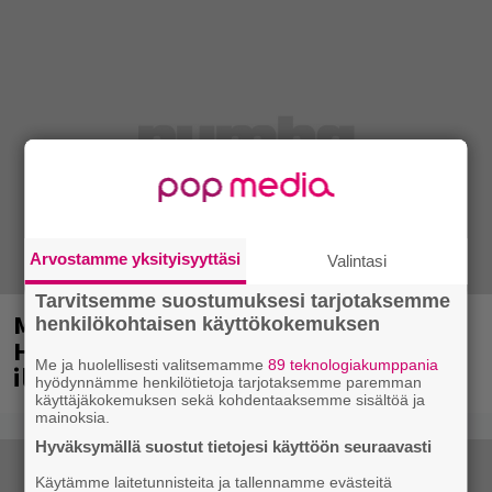
Arvostamme yksityisyyttäsi
Valintasi
Tarvitsemme suostumuksesi tarjotaksemme
Mainio ohjelmatoimisto juhlii
henkilökohtaisen käyttökokemuksen
Helsingissä 10-vuotista taivaltaan –
Me ja huolellisesti valitsemamme
89 teknologiakumppania
ilmaistapahtumassa loistoesiintyjät
hyödynnämme henkilötietoja tarjotaksemme paremman
käyttäjäkokemuksen sekä kohdentaaksemme sisältöä ja
mainoksia.
Hyväksymällä suostut tietojesi käyttöön seuraavasti
Käytämme laitetunnisteita ja tallennamme evästeitä