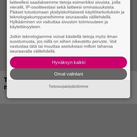
laitteellesi saadaksemme tietoja esimerkiksi sivuista, joilla
vierailit, IP-osoitteestasi sekä laitteesi ominaisuuksista.
Pääset tutustumaan yksityiskohtaisesti käyttötarkoituksiin ja
teknologiakumppaneihimme seuraavalla välilehdellä.
Hylkääminen voi vaikuttaa sivuston toimivuuteen ja
käytettävyyteen.
Jotkin teknologiamme voivat käsitellä tietoja myös ilman
suostumusta, jos niillä on siihen oikeutettu peruste. Voit
vastustaa tätä tai muuttaa asetuksiasi milloin tahansa
seuraavalla välilehdellä.
Hyväksyn kaikki
Omat valintani
Tampereella sunnuntaina superpäivä –
nämä artistit mukana
Tietosuojakäytäntömme