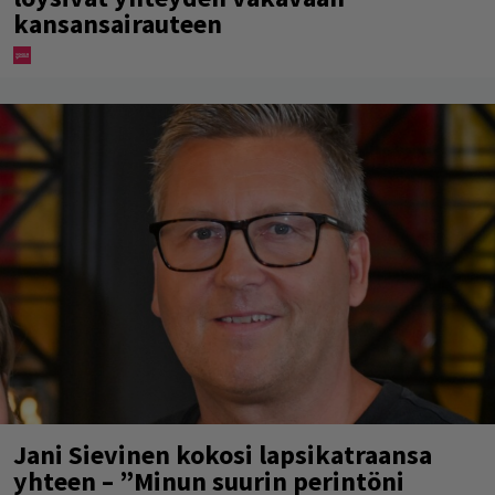
kansansairauteen
Jani Sievinen kokosi lapsikatraansa
yhteen – ”Minun suurin perintöni