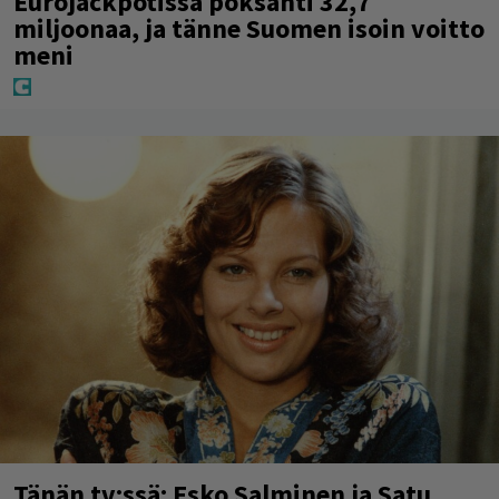
Eurojackpotissa poksahti 32,7
miljoonaa, ja tänne Suomen isoin voitto
meni
Tänän tv:ssä: Esko Salminen ja Satu