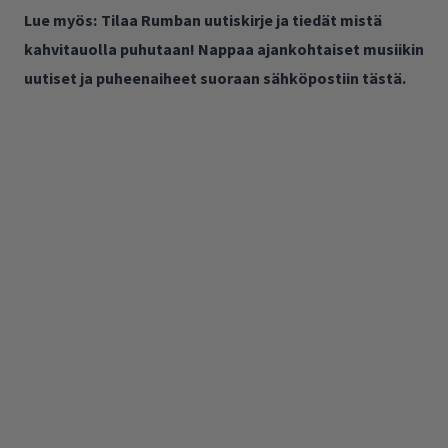
Lue myös:
Tilaa Rumban uutiskirje ja tiedät mistä
kahvitauolla puhutaan! Nappaa ajankohtaiset musiikin
uutiset ja puheenaiheet suoraan sähköpostiin tästä.