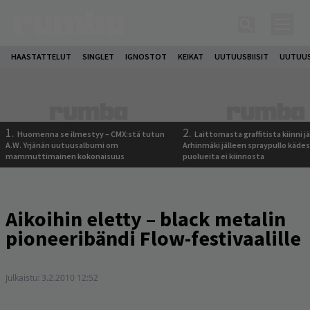
HAASTATTELUT
SINGLET
IGNOSTOT
KEIKAT
UUTUUSBIISIT
UUTUUS
1.
2.
Huomenna se ilmestyy – CMX:stä tutun
Laittomasta graffitista kiinni 
A.W. Yrjänän uutuusalbumi om
Arhinmäki jälleen spraypullo kädes
mammuttimainen kokonaisuus
puolueita ei kiinnosta
Aikoihin eletty – black metalin
pioneeribändi Flow-festivaalille
Julkaistu:
3.2.2010 12:52