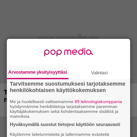
Arvostamme yksityisyyttäsi
Valintasi
Tarvitsemme suostumuksesi tarjotaksemme
Tampereella sunnuntaina superpäivä –
henkilökohtaisen käyttökokemuksen
nämä artistit mukana
Me ja huolellisesti valitsemamme
89 teknologiakumppania
hyödynnämme henkilötietoja tarjotaksemme paremman
käyttäjäkokemuksen sekä kohdentaaksemme sisältöä ja
mainoksia.
Hyväksymällä suostut tietojesi käyttöön seuraavasti
Käytämme laitetunnisteita ja tallennamme evästeitä