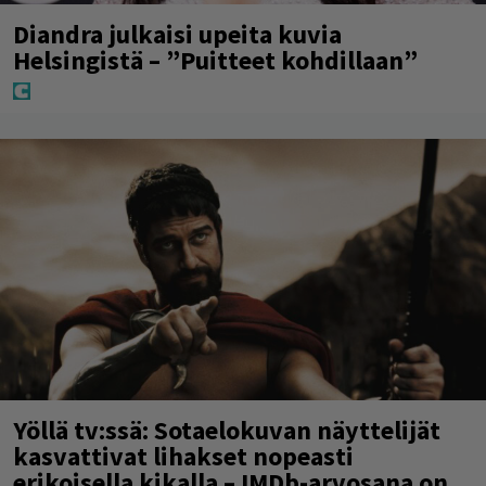
Diandra julkaisi upeita kuvia
Helsingistä – ”Puitteet kohdillaan”
Yöllä tv:ssä: Sotaelokuvan näyttelijät
kasvattivat lihakset nopeasti
erikoisella kikalla – IMDb-arvosana on