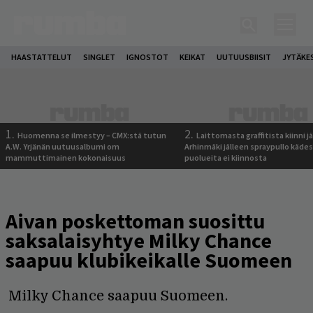
HAASTATTELUT
SINGLET
IGNOSTOT
KEIKAT
UUTUUSBIISIT
JYTÄKE
1.
2.
Huomenna se ilmestyy – CMX:stä tutun
Laittomasta graffitista kiinni 
A.W. Yrjänän uutuusalbumi om
Arhinmäki jälleen spraypullo kädes
mammuttimainen kokonaisuus
puolueita ei kiinnosta
Aivan poskettoman suosittu
saksalaisyhtye Milky Chance
saapuu klubikeikalle Suomeen
Milky Chance saapuu Suomeen.