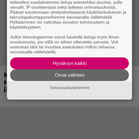
laitteellesi saadaksemme tietoja esimerkiksi sivuista, joilla
vierailit, IP-osoitteestasi sekä laitteesi ominaisuuksista.
Pääset tutustumaan yksityiskohtaisesti käyttötarkoituksiin ja
teknologiakumppaneihimme seuraavalla välilehdellä.
Hylkääminen voi vaikuttaa sivuston toimivuuteen ja
käytettävyyteen.
Jotkin teknologiamme voivat käsitellä tietoja myös ilman
suostumusta, jos niillä on siihen oikeutettu peruste. Voit
vastustaa tätä tai muuttaa asetuksiasi milloin tahansa
seuraavalla välilehdellä.
Hyväksyn kaikki
Mainio ohjelmatoimisto juhlii
Omat valintani
Helsingissä 10-vuotista taivaltaan –
ilmaistapahtumassa loistoesiintyjät
Tietosuojakäytäntömme