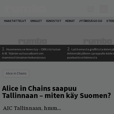
HAASTATTELUT
SINGLET
IGNOSTOT
KEIKAT
JYTÄKESÄ GO GO
STEE
1.
2.
Huomenna se ilmestyy – CMX:stä tutun
Laittomasta graffitista kiinni 
A.W. Yrjänän uutuusalbumi om
Arhinmäki jälleen spraypullo kädes
mammuttimainen kokonaisuus
puolueita ei kiinnosta
Alice in Chains
Alice in Chains saapuu
Tallinnaan – miten käy Suomen?
AIC Tallinnaan, hmm....