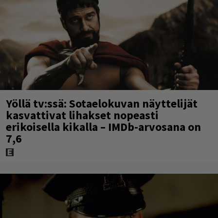
Yöllä tv:ssä: Sotaelokuvan näyttelijät
kasvattivat lihakset nopeasti
erikoisella kikalla – IMDb-arvosana on
7,6