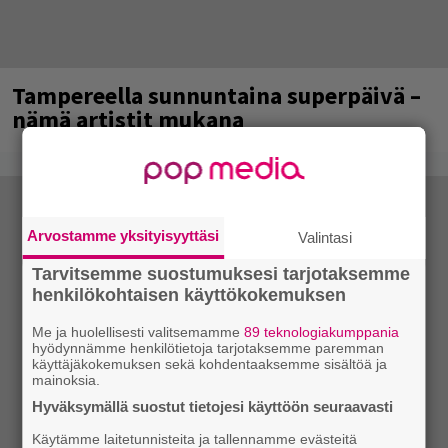
Tampereella sunnuntaina superpäivä –
nämä artistit mukana
Arvostamme yksityisyyttäsi
Valintasi
Tarvitsemme suostumuksesi tarjotaksemme
henkilökohtaisen käyttökokemuksen
Me ja huolellisesti valitsemamme
89 teknologiakumppania
hyödynnämme henkilötietoja tarjotaksemme paremman
käyttäjäkokemuksen sekä kohdentaaksemme sisältöä ja
mainoksia.
Hyväksymällä suostut tietojesi käyttöön seuraavasti
Käytämme laitetunnisteita ja tallennamme evästeitä