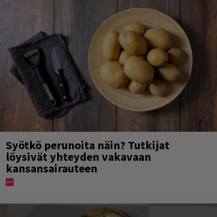
Syötkö perunoita näin? Tutkijat
löysivät yhteyden vakavaan
kansansairauteen