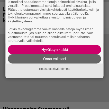
laitteellesi saadaksemme tietoja esimerkiksi sivuista, joilla
vierailit, IP-osoitteestasi sekä laitteesi ominaisuuksista.
Laittomasta graffitista kiinni jäänyt
Pääset tutustumaan yksityiskohtaisesti käyttötarkoituksiin ja
Paavo Arhinmäki jälleen spraypullo
teknologiakumppaneihimme seuraavalla välilehdellä.
Hylkääminen voi vaikuttaa sivuston toimivuuteen ja
kädessä – näitä puolueita ei kiinnosta
käytettävyyteen.
Jotkin teknologiamme voivat käsitellä tietoja myös ilman
suostumusta, jos niillä on siihen oikeutettu peruste. Voit
vastustaa tätä tai muuttaa asetuksiasi milloin tahansa
seuraavalla välilehdellä.
Hyväksyn kaikki
Omat valintani
Tietosuojakäytäntömme
Weezer palaa Suomeen yli